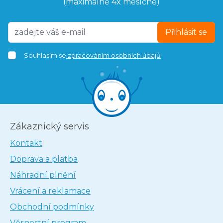
(maximálně 4x měsíčně)
Přihlásit se
Souhlasím se
zpracováním osobních údajů
Zákaznický servis
Kontakt
Doprava a platba
Náhradní plnění
Vrácení a reklamace
Obchodní podmínky
Věrnostní program