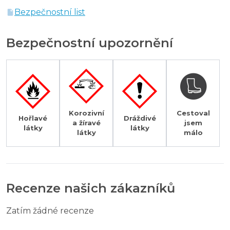
Bezpečnostní list
Bezpečnostní upozornění
Korozivní
Cestoval
Hořlavé
Dráždivé
a žíravé
jsem
látky
látky
látky
málo
Recenze našich zákazníků
Zatím žádné recenze