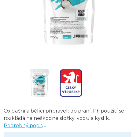
CLEANEE EKO Aviváž jemný balzám 5 l
CLEANEE EKO Aviváž jemný balzám 1,5 l
Oxidační a bělící přípravek do praní. Při použití se
rozkládá na neškodné složky: vodu a kyslík.
Podrobný popis