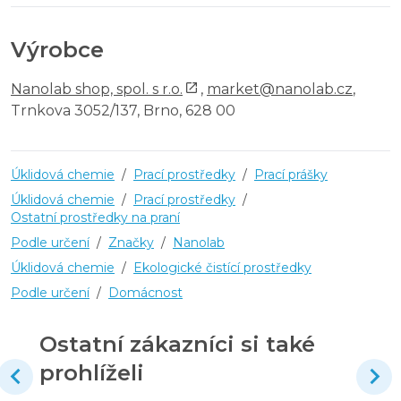
Výrobce
Nanolab shop, spol. s r.o.
,
market@nanolab.cz
,
Trnkova 3052/137, Brno, 628 00
Úklidová chemie
/
Prací prostředky
/
Prací prášky
Úklidová chemie
/
Prací prostředky
/
Ostatní prostředky na praní
Podle určení
/
Značky
/
Nanolab
Úklidová chemie
/
Ekologické čistící prostředky
Podle určení
/
Domácnost
Ostatní zákazníci si také
prohlíželi