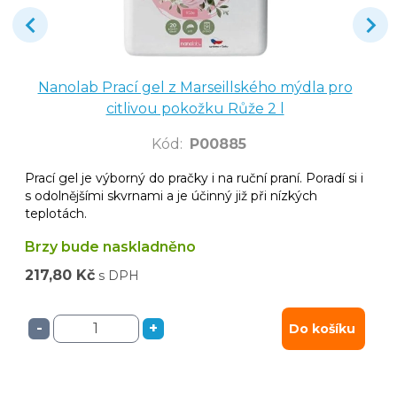
Nanolab Prací gel z Marseillského mýdla pro
citlivou pokožku Růže 2 l
Kód
:
P00885
Prací gel je výborný do pračky i na ruční praní. Poradí si i
s odolnějšími skvrnami a je účinný již při nízkých
teplotách.
Brzy bude naskladněno
217,80 Kč
s DPH
-
+
Do košíku