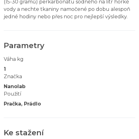
(15-30 gramů) perkarbonátu sodného na litr horké
vody a nechte tkaniny namočené po dobu alespoň
jedné hodiny nebo přes noc pro nejlepší výsledky.
Parametry
Váha kg
1
Značka
Nanolab
Použití
Pračka, Prádlo
Ke stažení