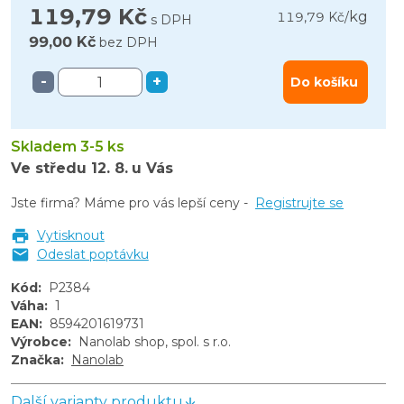
119,79 Kč
kg
119,79 Kč
/
s DPH
99,00 Kč
bez DPH
-
+
Do košíku
Skladem 3-5 ks
Ve středu
12. 8.
u Vás
Jste firma? Máme pro vás lepší ceny -
Registrujte se
Vytisknout
Odeslat poptávku
Kód
:
P2384
Váha
:
1
EAN
:
8594201619731
Výrobce
:
Nanolab shop, spol. s r.o.
Značka
:
Nanolab
Další varianty produktu