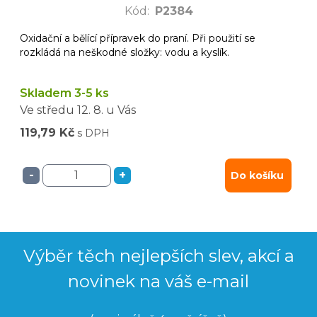
Kód
:
P2384
Oxidační a bělící přípravek do praní. Při použití se
rozkládá na neškodné složky: vodu a kyslík.
Skladem 3-5 ks
Ve středu
12. 8.
u Vás
119,79 Kč
s DPH
-
+
Do košíku
Výběr těch nejlepších slev, akcí a
novinek na váš e-mail