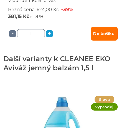
V pondělí
10. 8.
u Vás
Běžná cena:
624,00 Kč
-39%
381,15 Kč
s DPH
-
+
Do košíku
Další varianty k CLEANEE EKO
Aviváž jemný balzám 1,5 l
Sleva
Výprodej