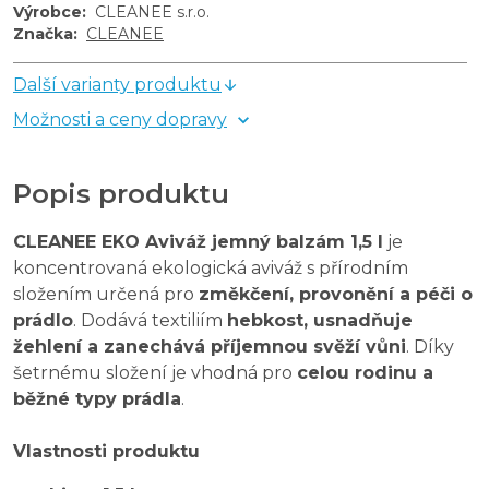
Výrobce
:
CLEANEE s.r.o.
Značka
:
CLEANEE
Další varianty produktu
Možnosti a ceny dopravy
Popis produktu
CLEANEE EKO Aviváž jemný balzám 1,5 l
je
koncentrovaná ekologická aviváž s přírodním
složením určená pro
změkčení, provonění a péči o
prádlo
. Dodává textiliím
hebkost, usnadňuje
žehlení a zanechává příjemnou svěží vůni
. Díky
šetrnému složení je vhodná pro
celou rodinu a
běžné typy prádla
.
Vlastnosti produktu