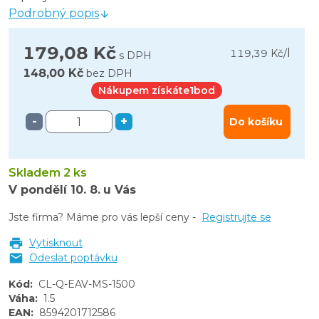
Podrobný popis
179,08 Kč
l
119,39 Kč
/
s DPH
148,00 Kč
bez DPH
Nákupem získáte
1
bod
-
+
Do košíku
Skladem 2 ks
V pondělí
10. 8.
u Vás
Jste firma? Máme pro vás lepší ceny -
Registrujte se
Vytisknout
Odeslat poptávku
Kód
:
CL-Q-EAV-MS-1500
Váha
:
1.5
EAN
:
8594201712586