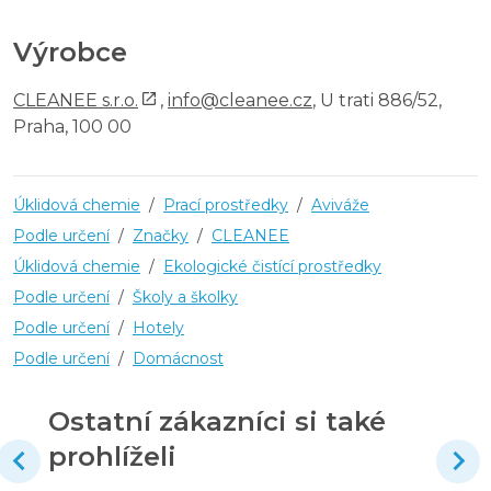
Výrobce
CLEANEE s.r.o.
,
info@cleanee.cz
, U trati 886/52,
Praha, 100 00
Úklidová chemie
/
Prací prostředky
/
Aviváže
Podle určení
/
Značky
/
CLEANEE
Úklidová chemie
/
Ekologické čistící prostředky
Podle určení
/
Školy a školky
Podle určení
/
Hotely
Podle určení
/
Domácnost
Ostatní zákazníci si také
prohlíželi