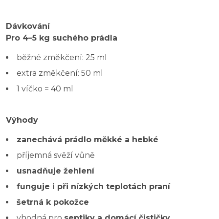
Dávkování
Pro 4–5 kg suchého prádla
běžné změkčení: 25 ml
extra změkčení: 50 ml
1 víčko = 40 ml
Výhody
zanechává prádlo měkké a hebké
příjemná svěží vůně
usnadňuje žehlení
funguje i při nízkých teplotách praní
šetrná k pokožce
vhodná pro
septiky a domácí čističky