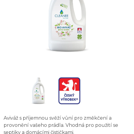
Deluxe Diamant Moon aviváž 1 l
Coccolino Aria Di Primavera aviváž 1,75 l
Coccolino aviváž Orange Rush 68 praní, 1,7 l
Aviváž s příjemnou svěží vůní pro změkčení a
provonění vašeho prádla. Vhodná pro použití se
septiky a domácími čističkami.