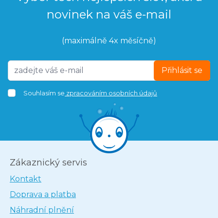
novinek na váš e-mail
(maximálně 4x měsíčně)
Přihlásit se
Souhlasím se
zpracováním osobních údajů
Zákaznický servis
Kontakt
Doprava a platba
Náhradní plnění