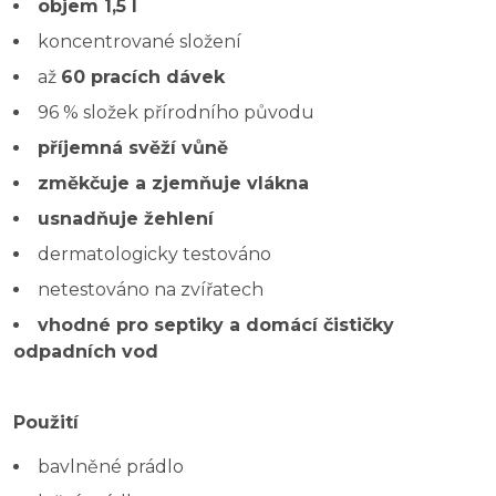
objem 1,5 l
koncentrované složení
až
60 pracích dávek
96 % složek přírodního původu
příjemná svěží vůně
změkčuje a zjemňuje vlákna
usnadňuje žehlení
dermatologicky testováno
netestováno na zvířatech
vhodné pro septiky a domácí čističky
odpadních vod
Použití
bavlněné prádlo