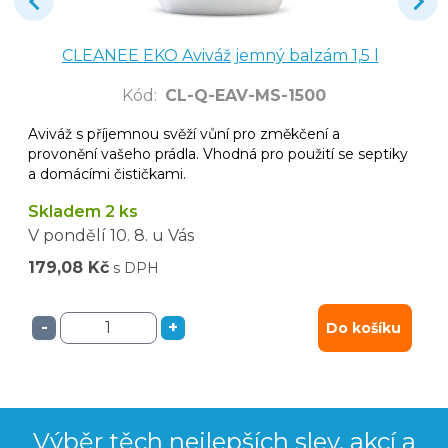
CLEANEE EKO Aviváž jemný balzám 1,5 l
Kód
:
CL-Q-EAV-MS-1500
Aviváž s příjemnou svěží vůní pro změkčení a
provonění vašeho prádla. Vhodná pro použití se septiky
a domácími čističkami.
Skladem 2 ks
V pondělí
10. 8.
u Vás
179,08 Kč
s DPH
-
+
Do košíku
Výběr těch nejlepších slev, akcí a