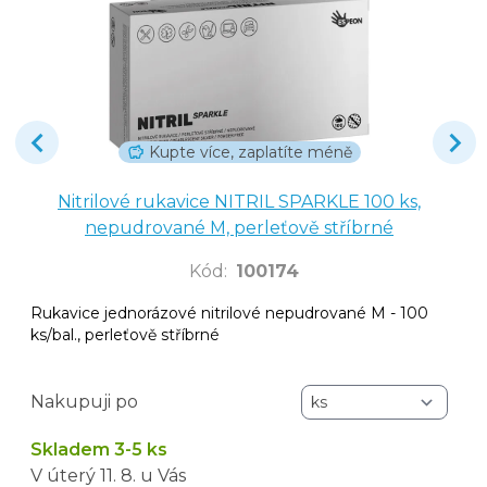
Kupte více, zaplatíte méně
Nitrilové rukavice NITRIL SPARKLE 100 ks,
nepudrované M, perleťově stříbrné
Kód
:
100174
Rukavice jednorázové nitrilové nepudrované M - 100
ks/bal., perleťově stříbrné
Nakupuji po
Skladem 3-5 ks
V úterý
11. 8.
u Vás