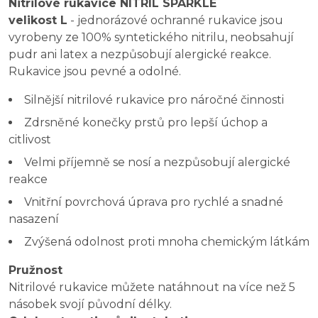
Nitrilové rukavice NITRIL
SPARKLE
velikost L
- jednorázové ochranné rukavice jsou
vyrobeny ze 100% syntetického nitrilu, neobsahují
pudr ani latex a nezpůsobují alergické reakce.
Rukavice jsou pevné a odolné.
Silnější nitrilové rukavice pro náročné činnosti
Zdrsněné konečky prstů pro lepší úchop a
citlivost
Velmi příjemně se nosí a nezpůsobují alergické
reakce
Vnitřní povrchová úprava pro rychlé a snadné
nasazení
Zvýšená odolnost proti mnoha chemickým látkám
Pružnost
Nitrilové rukavice můžete natáhnout na více než 5
násobek svojí původní délky.