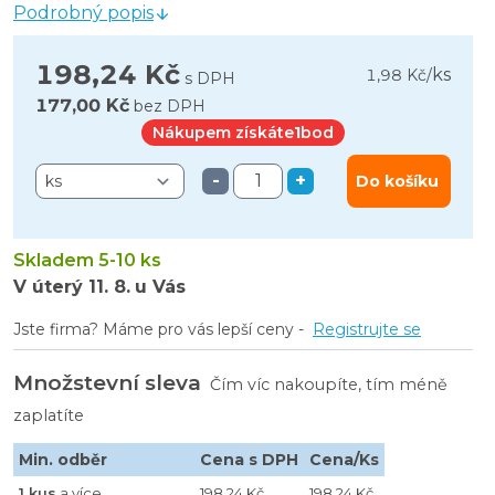
Podrobný popis
198,24 Kč
ks
1,98 Kč
/
s DPH
177,00 Kč
bez DPH
Nákupem získáte
1
bod
-
+
Do košíku
Skladem 5-10 ks
V úterý
11. 8.
u Vás
Jste firma? Máme pro vás lepší ceny -
Registrujte se
Množstevní sleva
Čím víc nakoupíte, tím méně
zaplatíte
Min. odběr
Cena s DPH
Cena/Ks
1 kus
a více
198,24 Kč
198,24 Kč