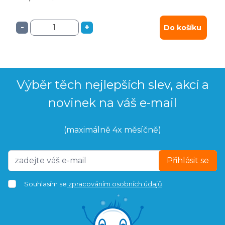
-
+
Do košíku
Výběr těch nejlepších slev, akcí a
novinek na váš e-mail
(maximálně 4x měsíčně)
Přihlásit se
Souhlasím se
zpracováním osobních údajů