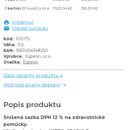
1 karton
(10 kusů) a více
1 923,04 Kč
192,30 Kč
Vytisknout
Odeslat poptávku
Kód
:
100175
Váha
:
0.5
EAN
:
9551004348250
Výrobce
:
Espeon, s.r.o.
Značka
:
Espeon
Další varianty produktu
Možnosti a ceny dopravy
Popis produktu
Snížená sazba DPH 12 % na zdravotnické
pomůcky.