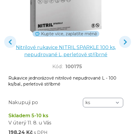
Kupte více, zaplatíte méně
Nitrilové rukavice NITRIL SPARKLE 100 ks,
nepudrované L, perleťově stříbrné
Kód
:
100175
Rukavice jednorázové nitrilové nepudrované L - 100
ks/bal., perleťově stříbrné
Nakupuji po
Skladem 5-10 ks
V úterý
11. 8.
u Vás
198,24 Kč
s DPH