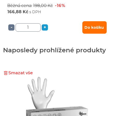
Běžná cena:
198,00 Kč
-16%
166,88 Kč
s DPH
-
+
Do košíku
Naposledy prohlížené produkty
Smazat vše