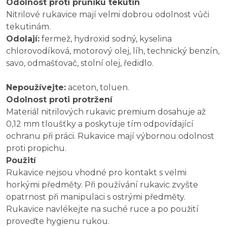
Odolnost proti průniku tekutin
Nitrilové rukavice mají velmi dobrou odolnost vůči
tekutinám.
Odolají:
fermež, hydroxid sodný, kyselina
chlorovodíková, motorový olej, líh, technický benzín,
savo, odmašťovač, stolní olej, ředidlo.
Nepoužívejte:
aceton, toluen.
Odolnost proti protržení
Materiál nitrilových rukavic premium dosahuje až
0,12 mm tloušťky a poskytuje tím odpovídající
ochranu při práci. Rukavice mají výbornou odolnost
proti propichu.
Použití
Rukavice nejsou vhodné pro kontakt s velmi
horkými předměty. Při používání rukavic zvyšte
opatrnost při manipulaci s ostrými předměty.
Rukavice navlékejte na suché ruce a po použití
proveďte hygienu rukou.