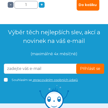
-
+
Do košíku
Výběr těch nejlepších slev, akcí a
novinek na váš e-mail
(maximálně 4x měsíčně)
Přihlásit se
Souhlasím se
zpracováním osobních údajů