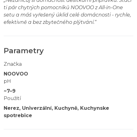
„
Nezahlcuj si domácnost desítkami přípravků. Stačí
ti pár chytrých pomocníků NOOVOO z All-in-One
setu a máš vyřešený úklid celé domácnosti - rychle,
efektivně a bez zbytečného plýtvání.
“
Parametry
Značka
NOOVOO
pH
~7–9
Použití
Nerez, Univerzální, Kuchyně, Kuchynske
spotrebice