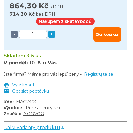
864,30 Kč
s DPH
714,30 Kč
bez DPH
Nákupem získáte
7
bodů
-
+
Do košíku
Skladem 3-5 ks
V pondělí
10. 8.
u Vás
Jste firma? Máme pro vás lepší ceny -
Registrujte se
Vytisknout
Odeslat poptávku
Kód
:
MAG7463
Výrobce
:
Pure agency s.r.o.
Značka
:
NOOVOO
Další varianty produktu