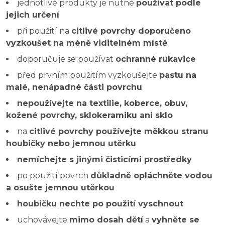
jednotlivé produkty je nutné
používat podle
jejich určení
při použití na
citlivé povrchy doporučeno
vyzkoušet na méně viditelném místě
doporučuje se používat
ochranné rukavice
před prvním použitím vyzkoušejte
pastu na
malé, nenápadné části povrchu
nepoužívejte na textilie, koberce, obuv,
kožené povrchy, sklokeramiku ani sklo
na
citlivé povrchy používejte měkkou stranu
houbičky nebo jemnou utěrku
nemíchejte s jinými čisticími prostředky
po použití povrch
důkladně opláchněte vodou
a osušte jemnou utěrkou
houbičku nechte po použití vyschnout
uchovávejte
mimo dosah dětí
a
vyhněte se