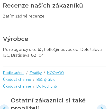
Recenze našich zákazníků
Zatím žádné recenze
Výrobce
Pure agency s.r.o.
,
hello@noovoo.eu
, Doležalova
15C, Bratislava, 821 04
Podle určení
/
Značky
/
NOOVOO
Úklidová chemie
/
Běžný úklid
Úklidová chemie
/
Do kuchyně
Ostatní zákazníci si také
prohlíželi