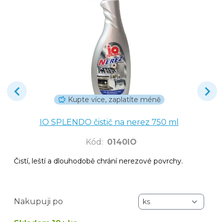
Kupte více, zaplatíte méně
IO SPLENDO čistič na nerez 750 ml
Kód
:
0140IO
Čistí, leští a dlouhodobě chrání nerezové povrchy.
Nakupuji po