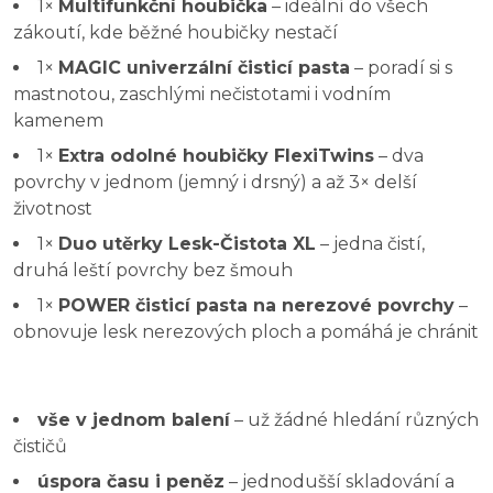
1×
Multifunkční houbička
– ideální do všech
zákoutí, kde běžné houbičky nestačí
1×
MAGIC univerzální čisticí pasta
– poradí si s
mastnotou, zaschlými nečistotami i vodním
kamenem
1×
Extra odolné houbičky FlexiTwins
– dva
povrchy v jednom (jemný i drsný) a až 3× delší
životnost
1×
Duo utěrky Lesk-Čistota XL
– jedna čistí,
druhá leští povrchy bez šmouh
1×
POWER čisticí pasta na nerezové povrchy
–
obnovuje lesk nerezových ploch a pomáhá je chránit
vše v jednom balení
– už žádné hledání různých
čističů
úspora času i peněz
– jednodušší skladování a