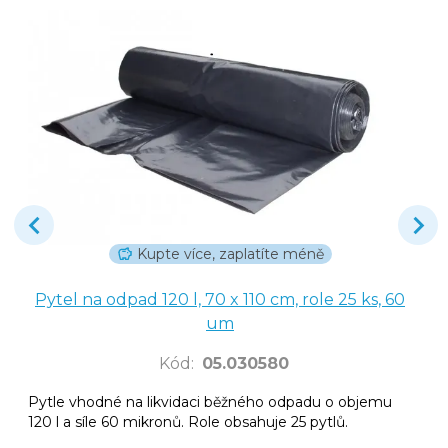
Kupte více, zaplatíte méně
Pytel na odpad 120 l, 70 x 110 cm, role 25 ks, 60
um
Kód
:
05.030580
Pytle vhodné na likvidaci běžného odpadu o objemu
120 l a síle 60 mikronů. Role obsahuje 25 pytlů.