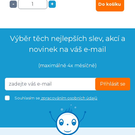
-
+
Do košíku
Výběr těch nejlepších slev, akcí a
novinek na váš e-mail
(maximálně 4x měsíčně)
Přihlásit se
Souhlasím se
zpracováním osobních údajů