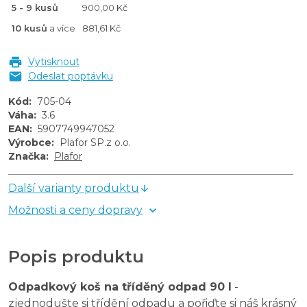
5 - 9 kusů
900,00 Kč
10 kusů
a více
881,61 Kč
Vytisknout
Odeslat poptávku
Kód
:
705-04
Váha
:
3.6
EAN
:
5907749947052
Výrobce
:
Plafor SP.z o.o.
Značka
:
Plafor
Další varianty produktu
Možnosti a ceny dopravy
Popis produktu
Odpadkový koš na tříděný odpad 90 l
-
zjednodušte si třídění odpadu a pořiďte si náš krásný