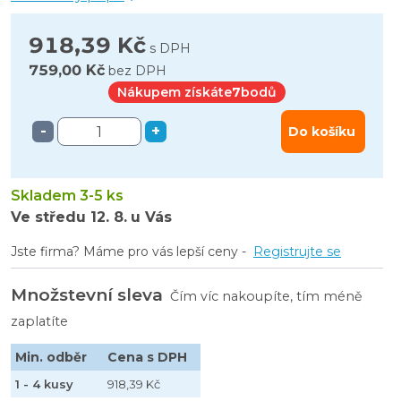
918,39 Kč
s DPH
759,00 Kč
bez DPH
Nákupem získáte
7
bodů
-
+
Do košíku
Skladem 3-5 ks
Ve středu
12. 8.
u Vás
Jste firma? Máme pro vás lepší ceny -
Registrujte se
Množstevní sleva
Čím víc nakoupíte, tím méně
zaplatíte
Min. odběr
Cena s DPH
1 - 4 kusy
918,39 Kč