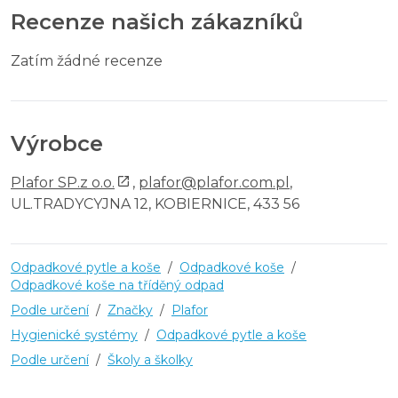
Recenze našich zákazníků
Zatím žádné recenze
Výrobce
Plafor SP.z o.o.
,
plafor@plafor.com.pl
,
UL.TRADYCYJNA 12, KOBIERNICE, 433 56
Odpadkové pytle a koše
/
Odpadkové koše
/
Odpadkové koše na tříděný odpad
Podle určení
/
Značky
/
Plafor
Hygienické systémy
/
Odpadkové pytle a koše
Podle určení
/
Školy a školky