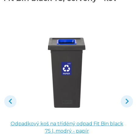
Odpadkový koš na tříděný odpad Fit Bin black
75 l, modrý - papír