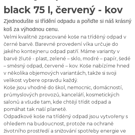
black 75 l, červený - kov
Zjednodušte si třídění odpadu a pořiďte si náš krásný
koš za výhodnou cenu.
Velmi kvalitně zpracované koše na tříděný odpad v
černé barvě. Barevné provedení víka určuje do
jakého kontejneru odpad patří. Máme varianty v
barvě žluté - plast, zelené – sklo, modré – papír, šedé
– směsný odpad, červené – kov. Koše nabízíme hned
v několika objemových variantách, takže si svoji
velikost vybere opravdu každý.
Koše jsou vhodné do škol, nemocnic, domácností,
průmyslových provozů, kanceláří, kosmetických
salonů a všude tam, kde chtějí třídit odpad a
pomáhat tak naší planetě.
Odpadkové koše na tříděný odpad jsou vytvořeny s
ohledem na budoucnost, protože na ochraně
životního prostředí a snižování spotřeby energie ve