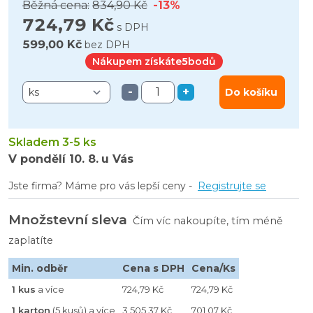
Běžná cena:
834,90 Kč
-13%
724,79 Kč
s DPH
599,00 Kč
bez DPH
Nákupem získáte
5
bodů
-
+
Do košíku
Skladem 3-5 ks
V pondělí
10. 8.
u Vás
Jste firma? Máme pro vás lepší ceny -
Registrujte se
Množstevní sleva
Čím víc nakoupíte, tím méně
zaplatíte
Min. odběr
Cena s DPH
Cena/Ks
1 kus
a více
724,79 Kč
724,79 Kč
1 karton
(5 kusů) a více
3 505,37 Kč
701,07 Kč