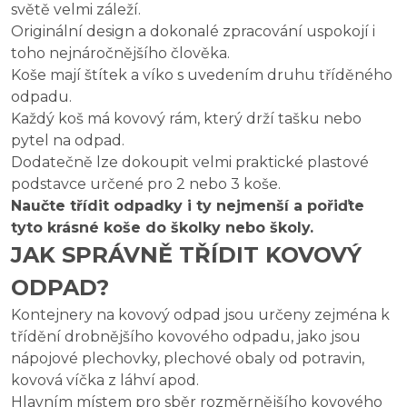
světě velmi záleží.
Originální design a dokonalé zpracování uspokojí i
toho nejnáročnějšího člověka.
Koše mají štítek a víko s uvedením druhu tříděného
odpadu.
Každý koš má kovový rám, který drží tašku nebo
pytel na odpad.
Dodatečně lze dokoupit velmi praktické plastové
podstavce určené pro 2 nebo 3 koše.
Naučte třídit odpadky i ty nejmenší a pořiďte
tyto krásné koše do školky nebo školy.
JAK SPRÁVNĚ TŘÍDIT KOVOVÝ
ODPAD?
Kontejnery na kovový odpad jsou určeny zejména k
třídění drobnějšího kovového odpadu, jako jsou
nápojové plechovky, plechové obaly od potravin,
kovová víčka z láhví apod.
Hlavním místem pro sběr rozměrnějšího kovového