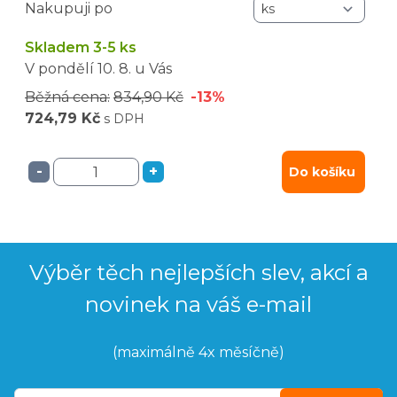
Nakupuji po
Skladem 3-5 ks
V pondělí
10. 8.
u Vás
Běžná cena:
834,90 Kč
-13%
724,79 Kč
s DPH
-
+
Do košíku
Výběr těch nejlepších slev, akcí a
novinek na váš e-mail
(maximálně 4x měsíčně)