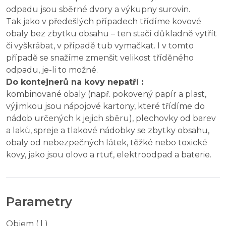
odpadu jsou sběrné dvory a výkupny surovin.
Tak jako v předešlých případech třídíme kovové
obaly bez zbytku obsahu – ten stačí důkladně vytřít
či vyškrábat, v případě tub vymačkat. I v tomto
případě se snažíme zmenšit velikost tříděného
odpadu, je-li to možné.
Do kontejnerů na kovy nepatří :
kombinované obaly (např. pokovený papír a plast,
výjimkou jsou nápojové kartony, které třídíme do
nádob určených k jejich sběru), plechovky od barev
a laků, spreje a tlakové nádobky se zbytky obsahu,
obaly od nebezpečných látek, těžké nebo toxické
kovy, jako jsou olovo a rtuť, elektroodpad a baterie.
Parametry
Objem ( l )