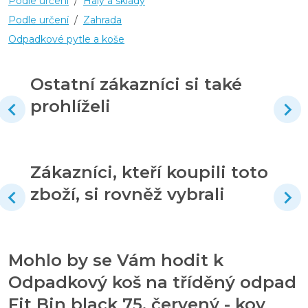
Podle určení
/
Haly a sklady
Podle určení
/
Zahrada
Odpadkové pytle a koše
Ostatní zákazníci si také
prohlíželi
Zákazníci, kteří koupili toto
zboží, si rovněž vybrali
Mohlo by se Vám hodit k
Odpadkový koš na tříděný odpad
Fit Bin black 75, červený - kov