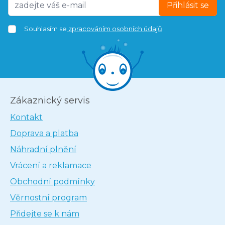
Přihlásit se
Souhlasím se
zpracováním osobních údajů
Zákaznický servis
Kontakt
Doprava a platba
Náhradní plnění
Vrácení a reklamace
Obchodní podmínky
Věrnostní program
Přidejte se k nám