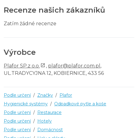
Recenze našich zákazníků
Zatím žádné recenze
Výrobce
Plafor SP.z o.o.
,
plafor@plafor.com.pl
,
UL.TRADYCYJNA 12, KOBIERNICE, 433 56
Podle určení
/
Značky
/
Plafor
Hygienické systémy
/
Odpadkové pytle a koše
Podle určení
/
Restaurace
Podle určení
/
Hotely
Podle určení
/
Domácnost