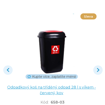
Sleva
Kupte více, zaplatíte méně
Odpadkový koš na tříděný odpad 28 l s víkem -
červený, kov
Kód
:
658-03