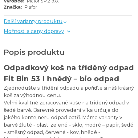
Výrobce
:
Plafor SP.z o.o.
Značka
:
Plafor
Další varianty produktu
Možnosti a ceny dopravy
Popis produktu
Odpadkový koš na tříděný odpad
Fit Bin 53 l hnědý – bio odpad
Zjednodušte si třídění odpadu a pořiďte si náš krásný
koš za výhodnou cenu.
Velmi kvalitně zpracované koše na tříděný odpad v
šedé barvě. Barevné provedení víka určuje do
jakého kontejneru odpad patří. Máme varianty v
barvě žluté - plast, zelené – sklo, modré – papír, šedé
– směsný odpad, červené - kov, hnědé -