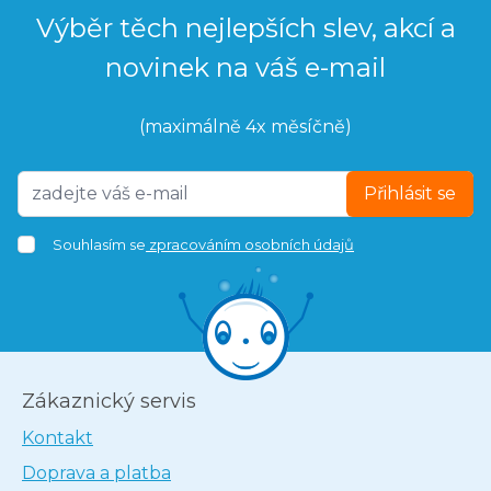
Výběr těch nejlepších slev, akcí a
novinek na váš e-mail
(maximálně 4x měsíčně)
Přihlásit se
Souhlasím se
zpracováním osobních údajů
Zákaznický servis
Kontakt
Doprava a platba