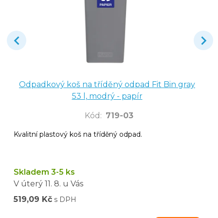
Odpadkový koš na tříděný odpad Fit Bin gray
53 l, modrý - papír
Kód
:
719-03
Kvalitní plastový koš na tříděný odpad.
Skladem 3-5 ks
V úterý
11. 8.
u Vás
519,09 Kč
s DPH