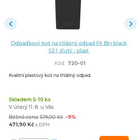
Odpadkový koš na tříděný odpad Fit Bin black
53 l, žlutý - plast
Kód
:
720-01
Kvalitní plastový koš na tříděný odpad.
Skladem 5-10 ks
V úterý
11. 8.
u Vás
Běžná cena:
519,00 Kč
-9%
471,90 Kč
s DPH