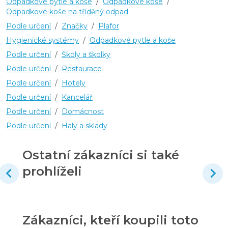
Odpadkové pytle a koše
/
Odpadkové koše
/
Odpadkové koše na tříděný odpad
Podle určení
/
Značky
/
Plafor
Hygienické systémy
/
Odpadkové pytle a koše
Podle určení
/
Školy a školky
Podle určení
/
Restaurace
Podle určení
/
Hotely
Podle určení
/
Kancelář
Podle určení
/
Domácnost
Podle určení
/
Haly a sklady
Ostatní zákazníci si také
prohlíželi
Zákazníci, kteří koupili toto