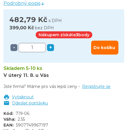
Podrobný popis
482,79 Kč
s DPH
399,00 Kč
bez DPH
Nákupem získáte
3
body
-
+
Do košíku
Skladem 5-10 ks
V úterý
11. 8.
u Vás
Jste firma? Máme pro vás lepší ceny -
Registrujte se
Vytisknout
Odeslat poptávku
Kód
:
719-06
Váha
:
2.55
EAN
:
5907749967197