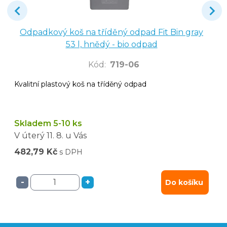
Odpadkový koš na tříděný odpad Fit Bin gray
53 l, hnědý - bio odpad
Kód
:
719-06
Kvalitní plastový koš na tříděný odpad
Skladem 5-10 ks
V úterý
11. 8.
u Vás
482,79 Kč
s DPH
-
+
Do košíku