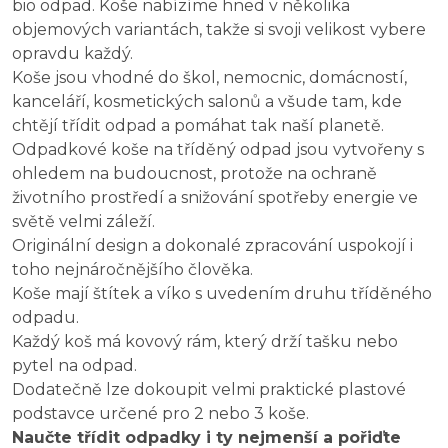
bio odpad. Koše nabízíme hned v několika
objemových variantách, takže si svoji velikost vybere
opravdu každý.
Koše jsou vhodné do škol, nemocnic, domácností,
kanceláří, kosmetických salonů a všude tam, kde
chtějí třídit odpad a pomáhat tak naší planetě.
Odpadkové koše na tříděný odpad jsou vytvořeny s
ohledem na budoucnost, protože na ochraně
životního prostředí a snižování spotřeby energie ve
světě velmi záleží.
Originální design a dokonalé zpracování uspokojí i
toho nejnáročnějšího člověka.
Koše mají štítek a víko s uvedením druhu tříděného
odpadu.
Každý koš má kovový rám, který drží tašku nebo
pytel na odpad.
Dodatečně lze dokoupit velmi praktické plastové
podstavce určené pro 2 nebo 3 koše.
Naučte třídit odpadky i ty nejmenší a pořiďte