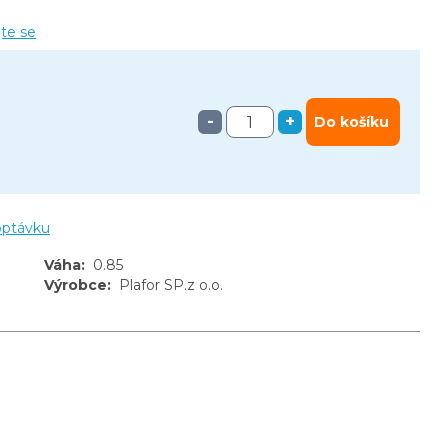
jte se
-
+
Do košíku
optávku
Váha
:
0.85
Výrobce
:
Plafor SP.z o.o.