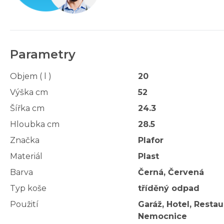
Parametry
Objem ( l )
20
Výška cm
52
Šířka cm
24.3
Hloubka cm
28.5
Značka
Plafor
Materiál
Plast
Barva
Černá, Červená
Typ koše
tříděný odpad
Použití
Garáž, Hotel, Resta
Nemocnice