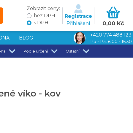
Zobrazit ceny:
bez DPH
Registrace
s DPH
0,00 Kč
Přihlášení
+420 774 488 123
DNA
BLOG
Po - Pá, 8:00 - 16:30
ena
Podle určení
Ostatní
ené víko - kov