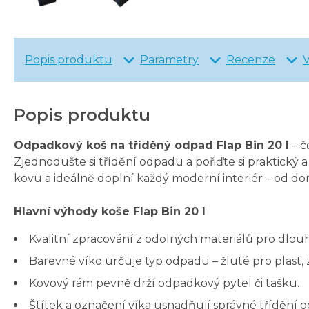
Popis produktu
Parametry
Recenze
Popis produktu
Odpadkový koš na tříděný odpad Flap Bin 20 l
– č
Zjednodušte si třídění odpadu a pořiďte si praktický
kovu a ideálně doplní každý moderní interiér – od d
Hlavní výhody koše Flap Bin 20 l
Kvalitní zpracování z odolných materiálů pro dlouh
Barevné víko určuje typ odpadu – žluté pro plast,
Kovový rám pevně drží odpadkový pytel či tašku.
Štítek a označení víka usnadňují správné třídění 