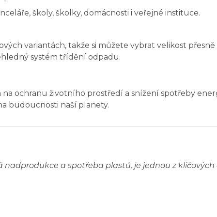
láře, školy, školky, domácnosti i veřejné instituce.
ých variantách, takže si můžete vybrat velikost přesn
ehledný systém třídění odpadu.
 ochranu životního prostředí a snížení spotřeby energie 
na budoucnosti naší planety.
á nadprodukce a spotřeba plastů, je jednou z klíčových č