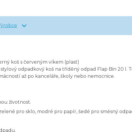
Výrobce
erný koš s červeným víkem (plast)
 a stylový odpadkový koš na tříděný odpad Flap Bin 20 l.
omácností až po kanceláře, školy nebo nemocnice.
ou životnost.
 zelené pro sklo, modré pro papír, šedé pro směsný odpa
odpadu.