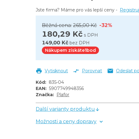
Jste firma? Máme pro vás lepší ceny -
Registru
Běžná cena:
265,00 Kč
-32%
180,29 Kč
s DPH
149,00 Kč
bez DPH
Nákupem získáte
1
bod
Vytisknout
Porovnat
Odeslat p
Kód
:
835-04
EAN
:
5907749948356
Značka
:
Plafor
Další varianty produktu
Možnosti a ceny dopravy