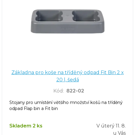
Základna pro koše na tříděný odpad Fit Bin 2 x
20 l, šedá
Kód
:
822-02
Stojany pro umístění většího množství košů na tříděný
odpad Flap bin a Fit bin
Skladem 2 ks
V úterý
11. 8.
u Vás