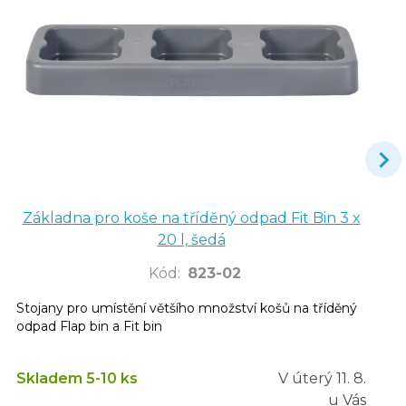
Základna pro koše na tříděný odpad Fit Bin 3 x
20 l, šedá
Kód
:
823-02
Stojany pro umístění většího množství košů na tříděný
odpad Flap bin a Fit bin
Skladem 5-10 ks
V úterý
11. 8.
u Vás