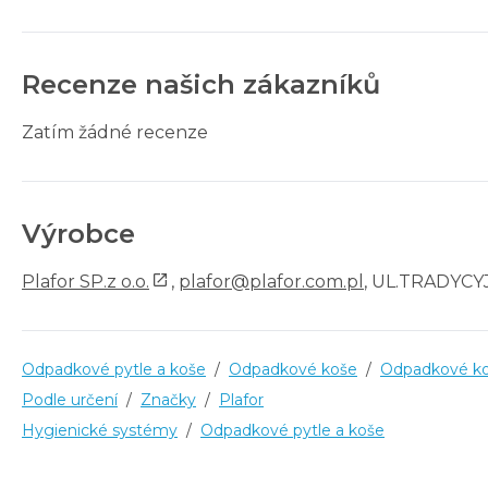
Recenze našich zákazníků
Zatím žádné recenze
Výrobce
Plafor SP.z o.o.
,
plafor@plafor.com.pl
, UL.TRADYCYJ
Odpadkové pytle a koše
/
Odpadkové koše
/
Odpadkové ko
Podle určení
/
Značky
/
Plafor
Hygienické systémy
/
Odpadkové pytle a koše