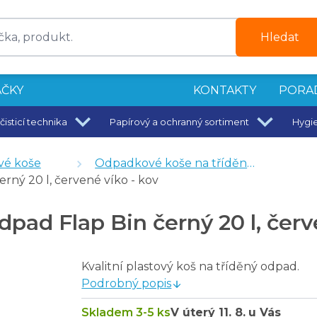
Hledat
ČKY
KONTAKTY
PORA
čisticí technika
Papírový a ochranný sortiment
Hygi
edá
edá
é koše
Odpadkové koše na tříděný odpad
é
rný 20 l, červené víko - kov
 ml
pad Flap Bin černý 20 l, červ
, sklo
Kvalitní plastový koš na tříděný odpad.
Podrobný popis
Skladem 3-5 ks
V úterý
11. 8.
u Vás