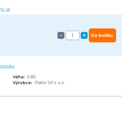
jte se
-
+
Do košíku
optávku
Váha
:
0.85
Výrobce
:
Plafor SP.z o.o.