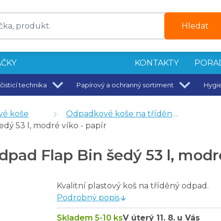
Hledat
ČKY
KONTAKTY
PORA
čisticí technika
Papírový a ochranný sortiment
Hygi
erná
edá
é koše
Odpadkové koše na tříděný odpad
erná
dý 53 l, modré víko - papír
edá
é
pad Flap Bin šedý 53 l, modré
, sklo
Kvalitní plastový koš na tříděný odpad.
Podrobný popis
Skladem 5-10 ks
V úterý
11. 8.
u Vás