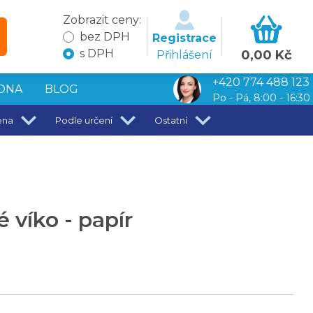
Zobrazit ceny:
bez DPH
Registrace
s DPH
0,00 Kč
Přihlášení
+420 774 488 123
DNA
BLOG
Po - Pá, 8:00 - 16:30
ena
Podle určení
Ostatní
 víko - papír