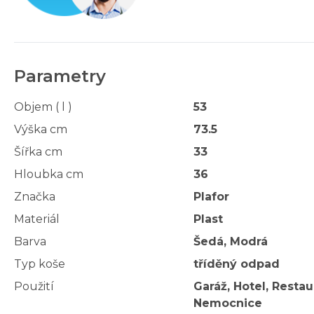
Parametry
Objem ( l )
53
Výška cm
73.5
Šířka cm
33
Hloubka cm
36
Značka
Plafor
Materiál
Plast
Barva
Šedá, Modrá
Typ koše
tříděný odpad
Použití
Garáž, Hotel, Resta
Nemocnice