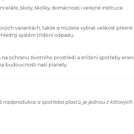
láře, školy, školky, domácnosti i veřejné instituce.
ých variantách, takže si můžete vybrat velikost přesn
ehledný systém třídění odpadu.
 ochranu životního prostředí a snížení spotřeby energie 
na budoucnosti naší planety.
á nadprodukce a spotřeba plastů, je jednou z klíčových č