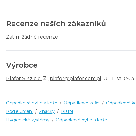
Recenze našich zákazníků
Zatím žádné recenze
Výrobce
Plafor SP.z o.o.
,
plafor@plafor.com.pl
, UL.TRADYCYJ
Odpadkové pytle a koše
/
Odpadkové koše
/
Odpadkové ko
Podle určení
/
Značky
/
Plafor
Hygienické systémy
/
Odpadkové pytle a koše