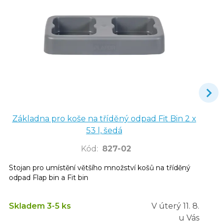
Základna pro koše na tříděný odpad Fit Bin 2 x
53 l, šedá
Kód
:
827-02
Stojan pro umístění většího množství košů na tříděný
odpad Flap bin a Fit bin
Skladem 3-5 ks
V úterý
11. 8.
u Vás