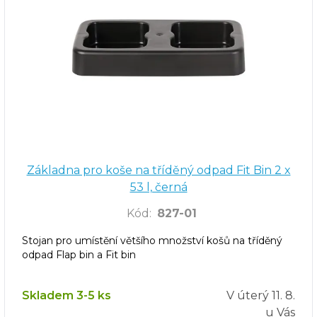
Základna pro koše na tříděný odpad Fit Bin 2 x
53 l, černá
Kód
:
827-01
Stojan pro umístění většího množství košů na tříděný
odpad Flap bin a Fit bin
Skladem 3-5 ks
V úterý
11. 8.
u Vás