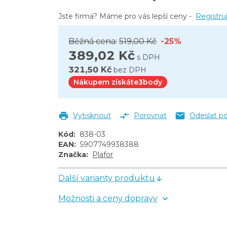
Jste firma? Máme pro vás lepší ceny -
Registru
Běžná cena:
519,00 Kč
-25%
389,02 Kč
s DPH
321,50 Kč
bez DPH
Nákupem získáte
3
body
Vytisknout
Porovnat
Odeslat p
Kód
:
838-03
EAN
:
5907749938388
Značka
:
Plafor
Další varianty produktu
Možnosti a ceny dopravy