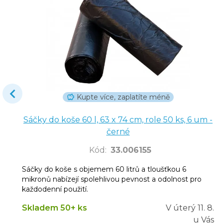
Kupte více, zaplatíte méně
Sáčky do koše 60 l, 63 x 74 cm, role 50 ks, 6 um -
černé
Kód
:
33.006155
Sáčky do koše s objemem 60 litrů a tloušťkou 6
mikronů nabízejí spolehlivou pevnost a odolnost pro
každodenní použití.
Skladem 50+ ks
V úterý
11. 8.
u Vás