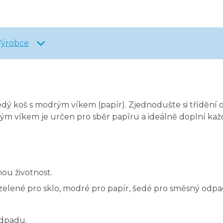
Výrobce
edý koš s modrým víkem (papír).
Zjednodušte si třídění 
rým víkem je určen pro sběr papíru a ideálně doplní kaž
ou životnost.
 zelené pro sklo, modré pro papír, šedé pro směsný odpa
odpadu.