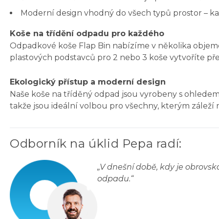
Moderní design vhodný do všech typů prostor – kance
Koše na třídění odpadu pro každého
Odpadkové koše Flap Bin nabízíme v několika objemov
plastových podstavců pro 2 nebo 3 koše vytvoříte př
Ekologický přístup a moderní design
Naše koše na tříděný odpad jsou vyrobeny s ohledem na
takže jsou ideální volbou pro všechny, kterým záleží 
Odborník na úklid Pepa radí
:
„
V dnešní době, kdy je obrovsk
odpadu.
“