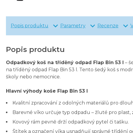
Popis produktu
Parametry
Recenze
Popis produktu
Odpadkový koš na tříděný odpad Flap Bin 53 l
– š
na tříděný odpad Flap Bin 53 l. Tento šedý koš s mod
školy nebo nemocnice.
Hlavní výhody koše Flap Bin 53 l
Kvalitní zpracování z odolných materiálů pro dlouh
Barevné víko určuje typ odpadu – žluté pro plast,
Kovový rám pevně drží odpadkový pytel či tašku.
Štítek a označení víka usnadňují správné třídění 