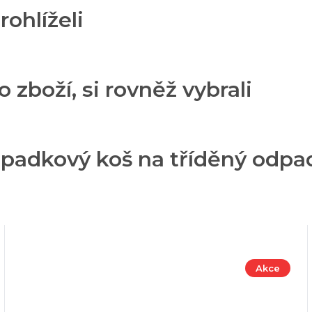
rohlíželi
o zboží, si rovněž vybrali
padkový koš na tříděný odpad 
Akce