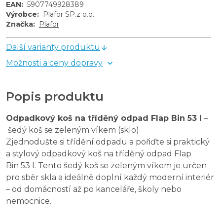
EAN
:
5907749928389
Výrobce
:
Plafor SP.z o.o.
Značka
:
Plafor
Další varianty produktu
Možnosti a ceny dopravy
Popis produktu
Odpadkový koš na tříděný odpad Flap Bin 53 l
–
šedý koš se zeleným víkem (sklo)
Zjednodušte si třídění odpadu a pořiďte si praktický
a stylový odpadkový koš na tříděný odpad Flap
Bin 53 l. Tento šedý koš se zeleným víkem je určen
pro sběr skla a ideálně doplní každý moderní interiér
– od domácností až po kanceláře, školy nebo
nemocnice.