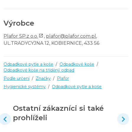
Výrobce
Plafor SP.z o.o.
,
plafor@plafor.com.pl
,
UL.TRADYCYJNA 12, KOBIERNICE, 433 56
Odpadkové pytle a koše
/
Odpadkové koše
/
Odpadkové koše na tříděný odpad
Podle určení
/
Značky
/
Plafor
Hygienické systémy
/
Odpadkové pytle a koše
Ostatní zákazníci si také
prohlíželi