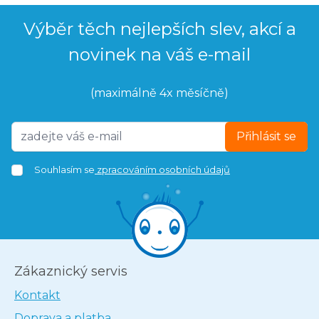
Výběr těch nejlepších slev, akcí a
novinek na váš e-mail
(maximálně 4x měsíčně)
Přihlásit se
Souhlasím se
zpracováním osobních údajů
Zákaznický servis
Kontakt
Doprava a platba