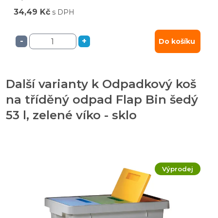
34,49 Kč
s DPH
-
+
Do košíku
Další varianty k Odpadkový koš
na tříděný odpad Flap Bin šedý
53 l, zelené víko - sklo
Výprodej