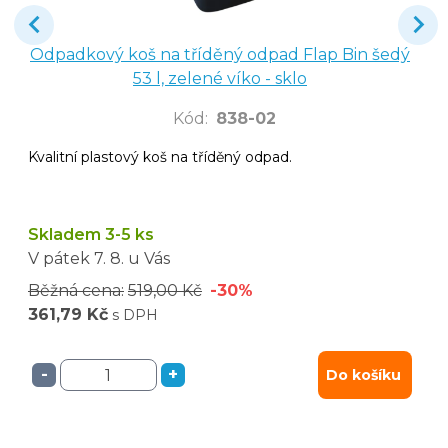
Odpadkový koš na tříděný odpad Flap Bin šedý
53 l, zelené víko - sklo
Kód
:
838-02
Kvalitní plastový koš na tříděný odpad.
Skladem 3-5 ks
V pátek
7. 8.
u Vás
Běžná cena:
519,00 Kč
-30%
361,79 Kč
s DPH
-
+
Do košíku