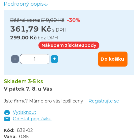
Podrobný popis
Běžná cena:
519,00 Kč
-30%
361,79 Kč
s DPH
299,00 Kč
bez DPH
Nákupem získáte
2
body
-
+
Do košíku
Skladem 3-5 ks
V pátek
7. 8.
u Vás
Jste firma? Máme pro vás lepší ceny -
Registrujte se
Vytisknout
Odeslat poptávku
Kód
:
838-02
Váha
:
0.85