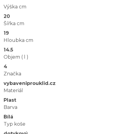
Výška cm
20
Šířka cm
19
Hloubka cm
14.5
Objem ( l )
4
Značka
vybaveniprouklid.cz
Materiál
Plast
Barva
Bílá
Typ koše
dotykový