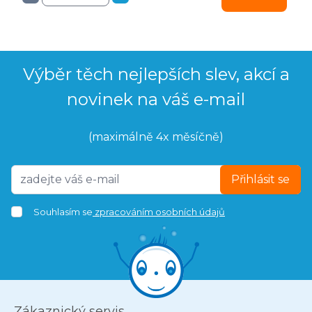
Výběr těch nejlepších slev, akcí a
novinek na váš e-mail
(maximálně 4x měsíčně)
Přihlásit se
Souhlasím se
zpracováním osobních údajů
Zákaznický servis