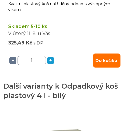
Kvalitní plastový koš natříděný odpad s výklopným
víkem.
Skladem 5-10 ks
V úterý
11. 8.
u Vás
325,49 Kč
s DPH
-
+
Do košíku
Další varianty k Odpadkový koš
plastový 4 l - bílý