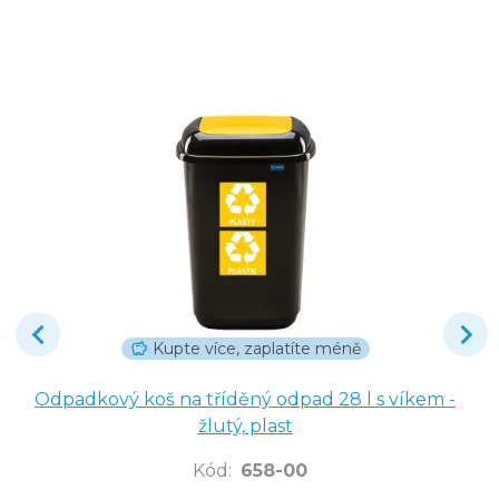
Kupte více, zaplatíte méně
Odpadkový koš na tříděný odpad 28 l s víkem -
žlutý, plast
Kód
:
658-00