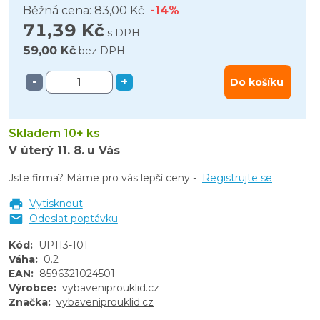
Běžná cena:
83,00 Kč
-14%
71,39 Kč
s DPH
59,00 Kč
bez DPH
-
+
Do košíku
Skladem 10+ ks
V úterý
11. 8.
u Vás
Jste firma? Máme pro vás lepší ceny -
Registrujte se
Vytisknout
Odeslat poptávku
Kód
:
UP113-101
Váha
:
0.2
EAN
:
8596321024501
Výrobce
:
vybaveniprouklid.cz
Značka
:
vybaveniprouklid.cz