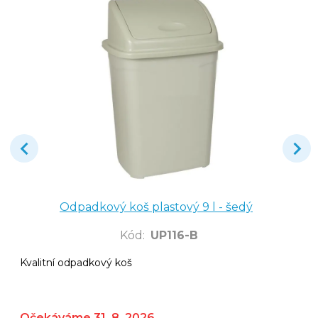
Odpadkový koš plastový 9 l - šedý
Kód
:
UP116-B
Kvalitní odpadkový koš
Očekáváme 31. 8. 2026