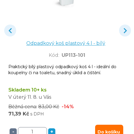
Odpadkový koš plastový 4 l - bílý
Kód
:
UP113-101
Praktický bílý plastový odpadkový koš 4 l - ideální do
koupelny či na toaletu, snadný úklid a čištění.
Skladem 10+ ks
V úterý
11. 8.
u Vás
Běžná cena:
83,00 Kč
-14%
71,39 Kč
s DPH
-
+
Do košíku