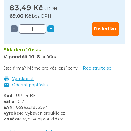
83,49 Kč
s DPH
69,00 Kč
bez DPH
-
+
Do košíku
Skladem 10+ ks
V pondělí
10. 8.
u Vás
Jste firma? Máme pro vás lepší ceny -
Registrujte se
Vytisknout
Odeslat poptávku
Kód
:
UP114-BE
Váha
:
0.2
EAN
:
8596321873567
Výrobce
:
vybaveniprouklid.cz
Značka
:
vybaveniprouklid.cz