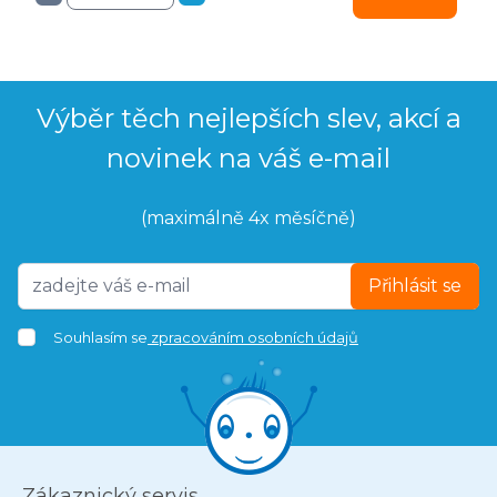
Výběr těch nejlepších slev, akcí a
novinek na váš e-mail
(maximálně 4x měsíčně)
Přihlásit se
Souhlasím se
zpracováním osobních údajů
Zákaznický servis