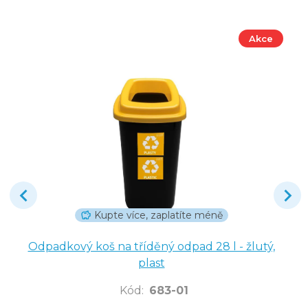
Akce
Kupte více, zaplatíte méně
Odpadkový koš na tříděný odpad 28 l - žlutý,
plast
Kód
:
683-01