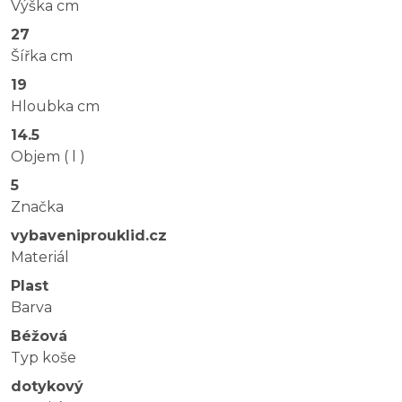
Výška cm
27
Šířka cm
19
Hloubka cm
14.5
Objem ( l )
5
Značka
vybaveniprouklid.cz
Materiál
Plast
Barva
Béžová
Typ koše
dotykový