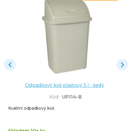
Odpadkový koš plastový 5 l - šedý
Kód
:
UP114-B
Kvalitní odpadkový koš
Skladem 10+ ks