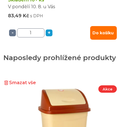
V pondělí
10. 8.
u Vás
83,49 Kč
s DPH
-
+
Do košíku
Naposledy prohlížené produkty
Smazat vše
Akce