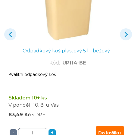
Odpadkový koš plastový 5 l - béžový
Kód
:
UP114-BE
Kvalitní odpadkový koš
Skladem 10+ ks
V pondělí
10. 8.
u Vás
83,49 Kč
s DPH
-
+
Do košíku