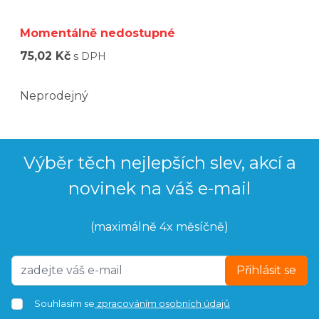
Momentálně nedostupné
75,02 Kč
s DPH
Neprodejný
Výběr těch nejlepších slev, akcí a
novinek na váš e-mail
(maximálně 4x měsíčně)
Přihlásit se
Souhlasím se
zpracováním osobních údajů