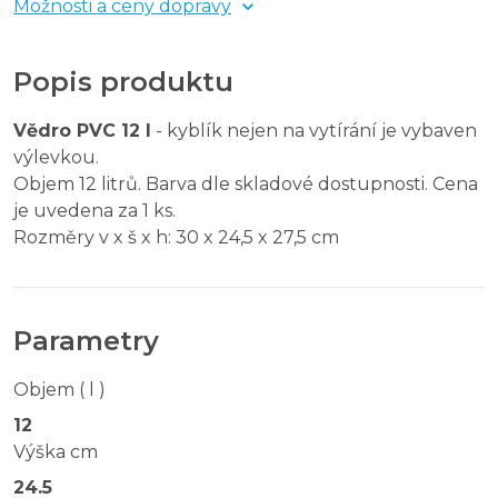
Možnosti a ceny dopravy
Popis produktu
Vědro PVC 12 l
- kyblík nejen na vytírání je vybaven
výlevkou.
Objem 12 litrů. Barva dle skladové dostupnosti. Cena
je uvedena za 1 ks.
Rozměry v x š x h: 30 x 24,5 x 27,5 cm
Parametry
Objem ( l )
12
Výška cm
24.5