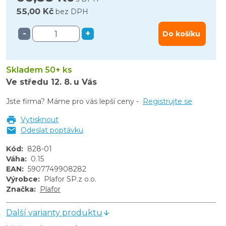
55,00 Kč
bez DPH
-
+
Do košíku
Skladem 50+ ks
Ve středu
12. 8.
u Vás
Jste firma? Máme pro vás lepší ceny -
Registrujte se
Vytisknout
Odeslat poptávku
Kód
:
828-01
Váha
:
0.15
EAN
:
5907749908282
Výrobce
:
Plafor SP.z o.o.
Značka
:
Plafor
Další varianty produktu