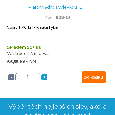
Plafor Vědro s výlevkou 12 l
Kód
:
828-01
Vědro PVC 12 l - klasika kyblík
Skladem 50+ ks
Ve středu
12. 8.
u Vás
66,55 Kč
s DPH
-
+
Do košíku
Výběr těch nejlepších slev, akcí a