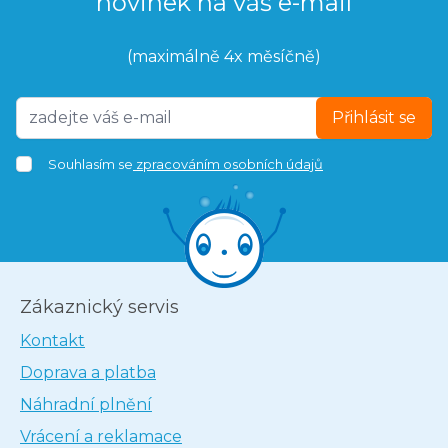
novinek na váš e-mail
(maximálně 4x měsíčně)
Přihlásit se
Souhlasím se
zpracováním osobních údajů
Zákaznický servis
Kontakt
Doprava a platba
Náhradní plnění
Vrácení a reklamace