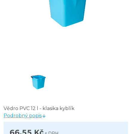
Vědro PVC 12 l - klasika kyblík
Podrobný popis
66,55 Kč
s DPH