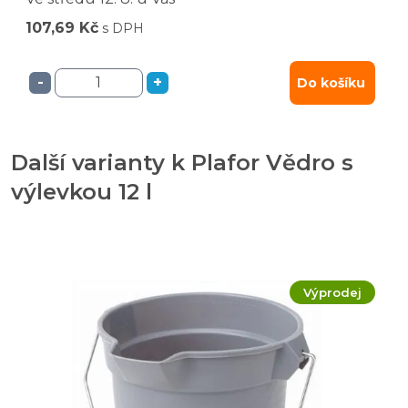
107,69 Kč
s DPH
-
+
Do košíku
Další varianty k Plafor Vědro s
výlevkou 12 l
Výprodej