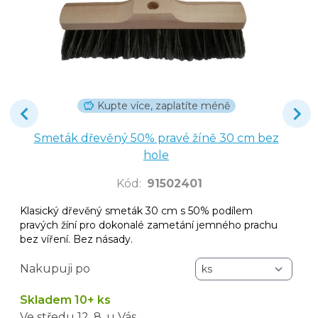
Kupte více, zaplatíte méně
Smeták dřevěný 50% pravé žíně 30 cm bez
hole
Kód
:
91502401
Klasický dřevěný smeták 30 cm s 50% podílem
pravých žíní pro dokonalé zametání jemného prachu
bez víření. Bez násady.
Nakupuji po
Skladem 10+ ks
Ve středu
12. 8.
u Vás