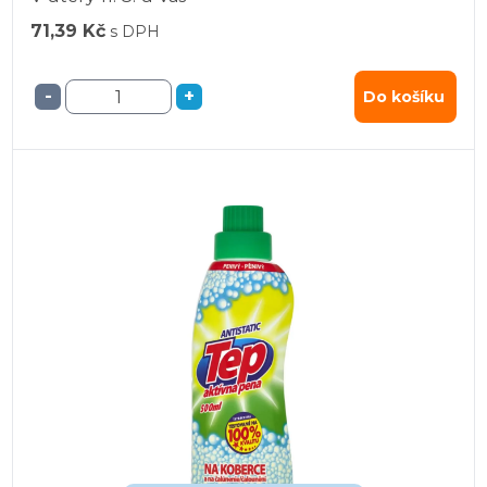
71,39 Kč
s DPH
-
+
Do košíku