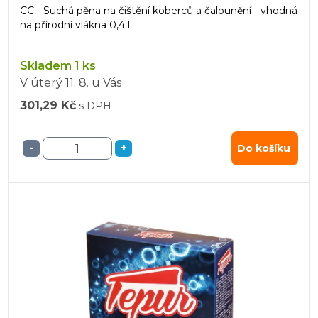
CC - Suchá pěna na čištění koberců a čalounění - vhodná
na přírodní vlákna 0,4 l
Skladem 1 ks
V úterý
11. 8.
u Vás
301,29 Kč
s DPH
-
+
Do košíku