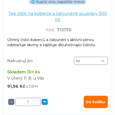
Kupte více, zaplatíte méně
Tep čistič na koberce a čalouněné soupravy 500
ml
Kód
:
713170
Účinný čistič koberců a čalounění s aktivní pěnou
odstraňuje skvrny a zajišťuje dlouhotrvající čistotu.
Nakupuji po
Skladem 10+ ks
V úterý
11. 8.
u Vás
91,96 Kč
s DPH
-
+
Do košíku