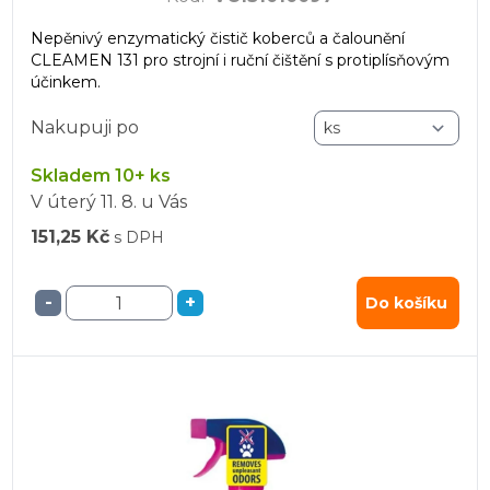
Nepěnivý enzymatický čistič koberců a čalounění
CLEAMEN 131 pro strojní i ruční čištění s protiplísňovým
účinkem.
Nakupuji po
Skladem 10+ ks
V úterý
11. 8.
u Vás
151,25 Kč
s DPH
-
+
Do košíku