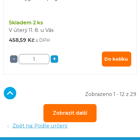
Skladem 2 ks
V úterý
11. 8.
u Vás
458,59 Kč
s DPH
-
+
Do košíku
Zobrazeno 1 - 12 z 29
Zobrazit další
Zpět na: Podle určení