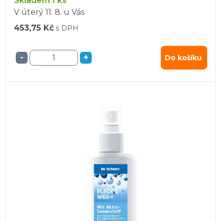
Skladem 1 ks
V úterý
11. 8.
u Vás
453,75 Kč
s DPH
-
+
Do košíku