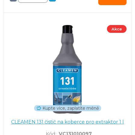
Akce
Kupte více, zaplatíte méně
CLEAMEN 131 čistič na koberce pro extraktor 1 l
Kód
:
VC131010097