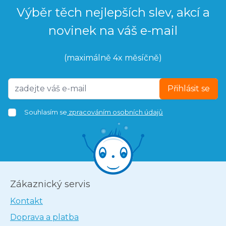
Výběr těch nejlepších slev, akcí a
novinek na váš e-mail
(maximálně 4x měsíčně)
Přihlásit se
Souhlasím se
zpracováním osobních údajů
Zákaznický servis
Kontakt
Doprava a platba