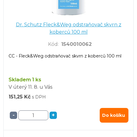
Dr. Schutz Fleck&Weg odstraňovač skvrn z
koberců 100 ml
Kód
:
1540010062
CC - Fleck&Weg odstraňovač skvrn z koberců 100 ml
Skladem 1 ks
V úterý
11. 8.
u Vás
151,25 Kč
s DPH
-
+
Do košíku