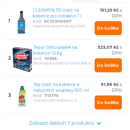
SANTOEMMA Extraktor Sabrina Maxi čistič na koberce
CLEAMEN 131 čistič na
151,25 Kč
s
SANTOEMMA Ruční vysavač s vakuovou hlavicí
koberce pro extraktor 1 l
DPH
Suchý vysavač LAVOR - Silent
1
Kód:
VC131010097
SANTOEMMA Ruční hubice NS10PN-M
Nepěnivý enzymatický čistič
Do košíku
koberců a čalounění CLEAMEN
SANTOEMMA Prodloužená hliníková násada pro vysava
131 pro strojní i ruční čištění s
SANTOEMMA Prodloužená nerezová násada pro vysava
protiplísňovým účinkem.
RUHHY Vstupní rohožka 90 x 60 cm
Tepur čistící prášek na
323,07 Kč
s
koberce 1,5 kg
DPH
Tep čistič na koberce a čalouněné soupravy 500 ml
2
Kód:
10256
RUHHY praktická venkovní rohožka 60 x 90 cm
Ekologický čistící prostředek na
Do košíku
CLEAMEN 131 čistič na koberce pro extraktor 1 l
suché čištění koberců
Tep čistič na koberce a
91,96 Kč
s
čalouněné soupravy 500 ml
DPH
3
Kód:
713170
Účinný čistič koberců a
Do košíku
čalounění s aktivní pěnou
odstraňuje skvrny a zajišťuje
dlouhotrvající čistotu.
Zobrazit dalších 7 produktů