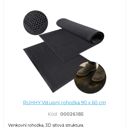
RUHHY Vstupní rohožka 90 x 60 cm
Kód
:
00026185
Venkovní rohožka, 3D síťová struktura.