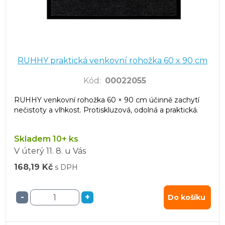
RUHHY praktická venkovní rohožka 60 x 90 cm
Kód
:
00022055
RUHHY venkovní rohožka 60 × 90 cm účinně zachytí
nečistoty a vlhkost. Protiskluzová, odolná a praktická.
Skladem 10+ ks
V úterý
11. 8.
u Vás
168,19 Kč
s DPH
-
+
Do košíku