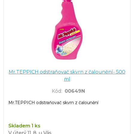
Mr.TEPPICH odstraňovač skvrn z čalounění- 500
ml
Kód
:
00649N
Mr.TEPPICH odstraňovač skvrn z čalounění
Skladem 1 ks
V úterý
11. 8.
u Vás