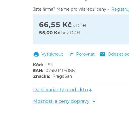
Jste firma? Máme pro vás lepší ceny -
Registru
66,55 Kč
s DPH
55,00 Kč
bez DPH
Vytisknout
Porovnat
Odeslat p
Kód
:
LS4
EAN
:
0745314041881
Značka
:
PragoSan
Další varianty produktu
Možnosti a ceny dopravy