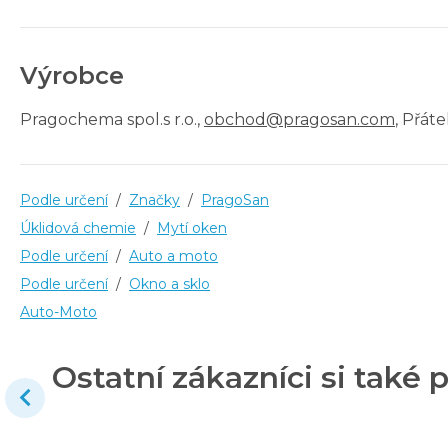
Výrobce
Pragochema spol.s r.o.
,
obchod@pragosan.com
, Přát
Podle určení
/
Značky
/
PragoSan
Úklidová chemie
/
Mytí oken
Podle určení
/
Auto a moto
Podle určení
/
Okno a sklo
Auto-Moto
Ostatní zákazníci si také p