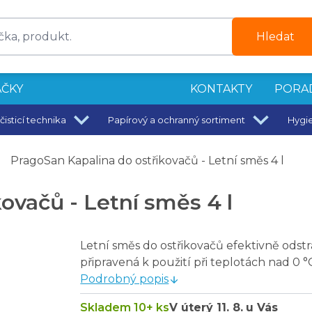
Hledat
ČKY
KONTAKTY
PORA
čisticí technika
Papírový a ochranný sortiment
Hygi
veškeré omyvatelné plochy 500 ml
PragoSan Kapalina do ostřikovačů - Letní směs 4 l
ro ruční mytí 1 l
l
ovačů - Letní směs 4 l
 manga 5 l
Letní směs do ostřikovačů efektivně odstra
připravená k použití při teplotách nad 0 °
Podrobný popis
Skladem 10+ ks
V úterý
11. 8.
u Vás