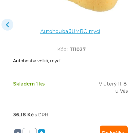
Autohouba JUMBO mycí
Kód
:
111027
Autohouba velká, mycí
Skladem 1 ks
V úterý
11. 8.
u Vás
36,18 Kč
s DPH
-
+
Do košíku