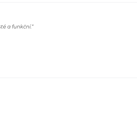
sté a funkční.
“