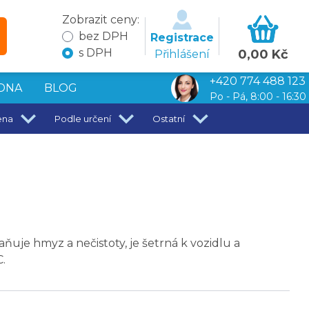
Zobrazit ceny:
bez DPH
Registrace
s DPH
0,00 Kč
Přihlášení
+420 774 488 123
DNA
BLOG
Po - Pá, 8:00 - 16:30
ena
Podle určení
Ostatní
ňuje hmyz a nečistoty, je šetrná k vozidlu a
C.