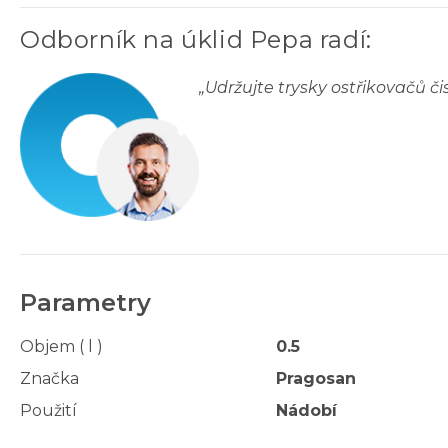
Odborník na úklid Pepa radí
:
„
Udržujte trysky ostřikovačů či
Parametry
Objem ( l )
0.5
Značka
Pragosan
Použití
Nádobí