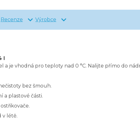
Recenze
Výrobce
 l
l a je vhodná pro teploty nad 0 °C. Nalijte přímo do nádr
nečistoty bez šmouh.
 a plastové části.
 ostřikovače.
 v létě.