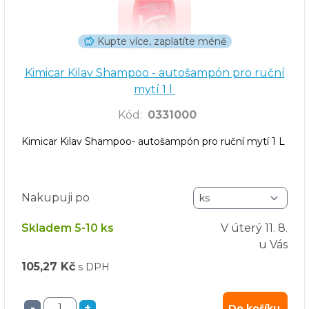
Kupte více, zaplatíte méně
Kimicar Kilav Shampoo - autošampón pro ruční
mytí 1 l
Kód
:
0331000
Kimicar Kilav Shampoo- autošampón pro ruční mytí 1 L
Nakupuji po
Skladem 5-10 ks
V úterý
11. 8.
u Vás
105,27 Kč
s DPH
-
+
Do košíku