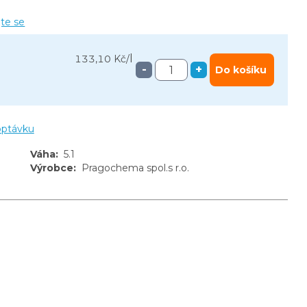
jte se
l
133,10 Kč
/
-
+
Do košíku
optávku
Váha
:
5.1
Výrobce
:
Pragochema spol.s r.o.