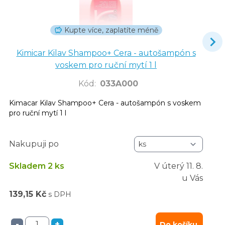
Kupte více, zaplatíte méně
Kimicar Kilav Shampoo+ Cera - autošampón s
voskem pro ruční mytí 1 l
Kód
:
033A000
Kimacar Kilav Shampoo+ Cera - autošampón s voskem
pro ruční mytí 1 l
Nakupuji po
Skladem 2 ks
V úterý
11. 8.
u Vás
139,15 Kč
s DPH
-
+
Do košíku