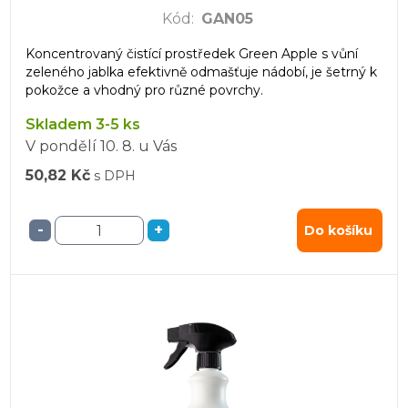
Kód
:
GAN05
Koncentrovaný čistící prostředek Green Apple s vůní
zeleného jablka efektivně odmašťuje nádobí, je šetrný k
pokožce a vhodný pro různé povrchy.
Skladem 3-5 ks
V pondělí
10. 8.
u Vás
50,82 Kč
s DPH
-
+
Do košíku