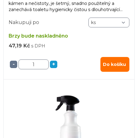
kámen a nečistoty, je šetrný, snadno použitelný a
zanechává toaletu hygienicky čistou s dlouhotrvající
svěží vůní.
Nakupuji po
Brzy bude naskladněno
47,19 Kč
s DPH
-
+
Do košíku