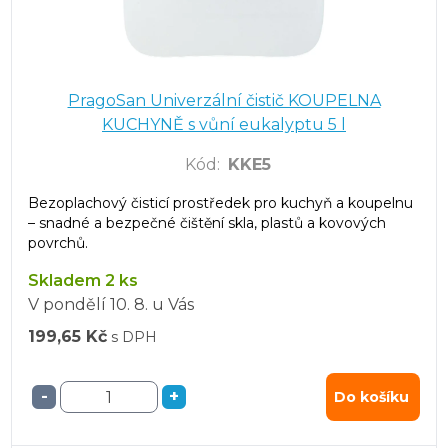
PragoSan Univerzální čistič KOUPELNA
KUCHYNĚ s vůní eukalyptu 5 l
Kód
:
KKE5
Bezoplachový čisticí prostředek pro kuchyň a koupelnu
– snadné a bezpečné čištění skla, plastů a kovových
povrchů.
Skladem 2 ks
V pondělí
10. 8.
u Vás
199,65 Kč
s DPH
-
+
Do košíku