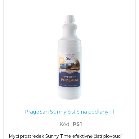
PragoSan Sunny čistič na podlahy 1 l
Kód
:
PS1
Mycí prostředek Sunny Time efektivně čistí plovoucí