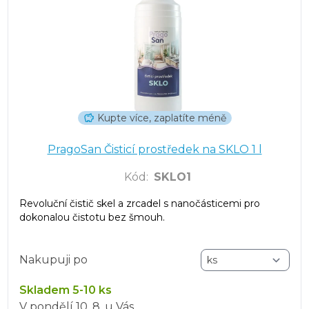
Kupte více, zaplatíte méně
PragoSan Čisticí prostředek na SKLO 1 l
Kód
:
SKLO1
Revoluční čistič skel a zrcadel s nanočásticemi pro
dokonalou čistotu bez šmouh.
Nakupuji po
Skladem 5-10 ks
V pondělí
10. 8.
u Vás