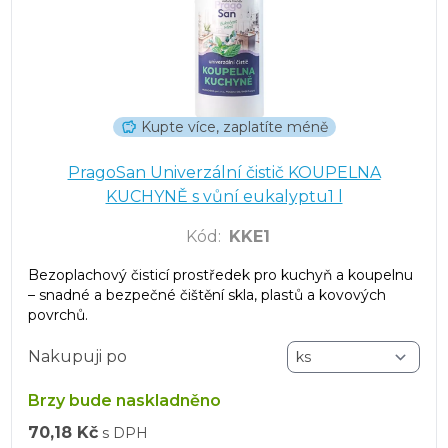
Kupte více, zaplatíte méně
PragoSan Univerzální čistič KOUPELNA
KUCHYNĚ s vůní eukalyptu1 l
Kód
:
KKE1
Bezoplachový čisticí prostředek pro kuchyň a koupelnu
– snadné a bezpečné čištění skla, plastů a kovových
povrchů.
Nakupuji po
Brzy bude naskladněno
70,18 Kč
s DPH