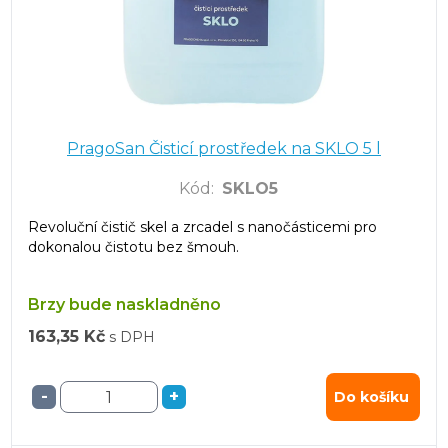
PragoSan Čisticí prostředek na SKLO 5 l
Kód
:
SKLO5
Revoluční čistič skel a zrcadel s nanočásticemi pro
dokonalou čistotu bez šmouh.
Brzy bude naskladněno
163,35 Kč
s DPH
-
+
Do košíku