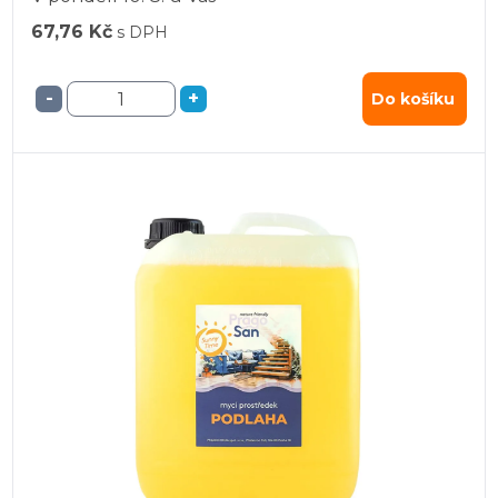
67,76 Kč
s DPH
-
+
Do košíku