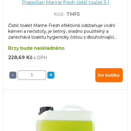
PragoSan Marine fresh čistič toalet 5 l
Kód
:
TMF5
Čistič toalet Marine Fresh efektivně odstraňuje vodní
kámen a nečistoty, je šetrný, snadno použitelný a
zanechává toaletu hygienicky čistou s dlouhotrvající
svěží vůní.
Brzy bude naskladněno
228,69 Kč
s DPH
-
+
Do košíku