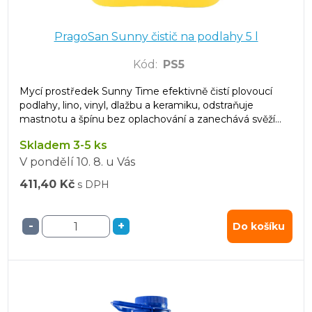
PragoSan Sunny čistič na podlahy 5 l
Kód
:
PS5
Mycí prostředek Sunny Time efektivně čistí plovoucí
podlahy, lino, vinyl, dlažbu a keramiku, odstraňuje
mastnotu a špínu bez oplachování a zanechává svěží
vůni.
Skladem 3-5 ks
V pondělí
10. 8.
u Vás
411,40 Kč
s DPH
-
+
Do košíku