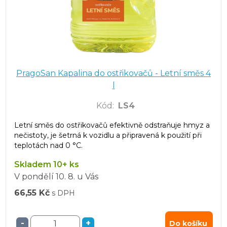
PragoSan Kapalina do ostřikovačů - Letní směs 4
l
Kód
:
LS4
Letní směs do ostřikovačů efektivně odstraňuje hmyz a
nečistoty, je šetrná k vozidlu a připravená k použití při
teplotách nad 0 °C.
Skladem 10+ ks
V pondělí
10. 8.
u Vás
66,55 Kč
s DPH
-
+
Do košíku