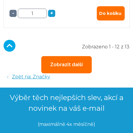
-
+
Do košíku
Zobrazeno 1 - 12 z 13
Zobrazit další
Zpět na: Značky
Výběr těch nejlepších slev, akcí a
novinek na váš e-mail
(maximálně 4x měsíčně)