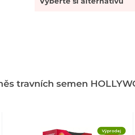
Vyberte si alternativu
 směs travních semen HOLLYW
Výprodej