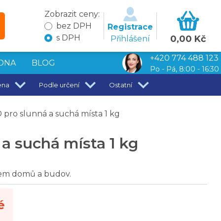
Zobrazit ceny:
bez DPH
Registrace
s DPH
0,00 Kč
Přihlášení
+420 774 488 123
DNA
BLOG
Po - Pá, 8:00 - 16:30
ena
Podle určení
Ostatní
ro slunná a suchá místa 1 kg
 suchá místa 1 kg
lem domů a budov.
é