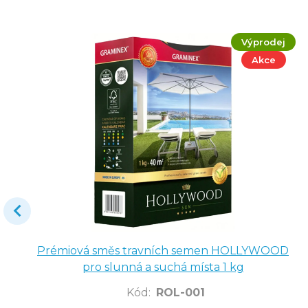
Výprodej
Akce
Prémiová směs travních semen HOLLYWOOD
pro slunná a suchá místa 1 kg
Kód
:
ROL-001