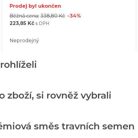
Prodej byl ukončen
Běžná cena:
338,80 Kč
-34%
223,85 Kč
s DPH
Neprodejný
rohlíželi
o zboží, si rovněž vybrali
rémiová směs travních seme