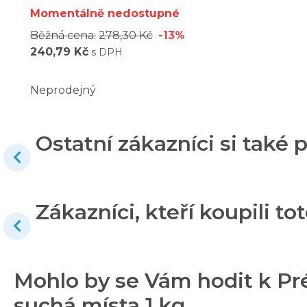
Momentálně nedostupné
Běžná cena:
278,30 Kč
-13%
240,79 Kč
s DPH
Neprodejný
Ostatní zákazníci si také p
Zákazníci, kteří koupili tot
Mohlo by se Vám hodit k P
suchá místa 1 kg