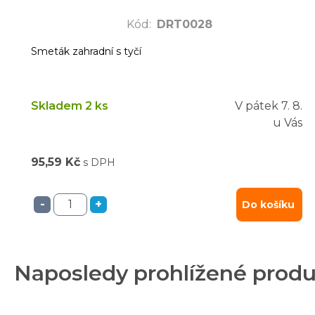
Kód
:
DRT0028
Smeták zahradní s tyčí
Skladem 2 ks
V pátek
7. 8.
u Vás
95,59 Kč
s DPH
-
+
Do košíku
Naposledy prohlížené prod