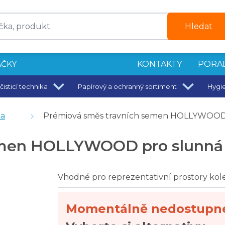
Hledat
ČKY
KONTAKTY
PORA
čisticí technika
Papírový a ochranný sortiment
Hygi
 m
da
Prémiová směs travních semen HOLLYWOOD p
m
men HOLLYWOOD pro slunná a
á a suchá místa 1 kg
Vhodné pro reprezentativní prostory ko
Momentálně nedostupn