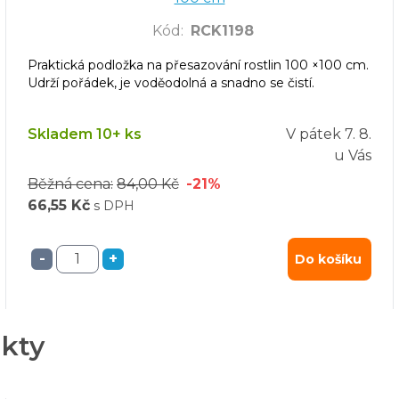
Kód
:
RCK1198
Praktická podložka na přesazování rostlin 100 ×100 cm.
Udrží pořádek, je voděodolná a snadno se čistí.
Skladem 10+ ks
V pátek
7. 8.
u Vás
Běžná cena:
84,00 Kč
-21%
66,55 Kč
s DPH
-
+
Do košíku
ukty