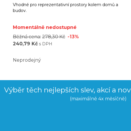
Vhodné pro reprezentativní prostory kolem domů a
budov.
Momentálně nedostupné
Běžná cena:
278,30 Kč
-13%
240,79 Kč
s DPH
Neprodejný
Výběr těch nejlepších slev, akcí a no
(maximálně 4x měsíčně)