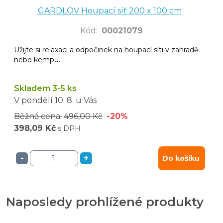
GARDLOV Houpací síť 200 x 100 cm
Kód
:
00021079
Užijte si relaxaci a odpočinek na houpací síti v zahradě
nebo kempu.
Skladem 3-5 ks
V pondělí
10. 8.
u Vás
Běžná cena:
496,00 Kč
-20%
398,09 Kč
s DPH
-
+
Do košíku
Naposledy prohlížené produkty