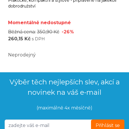
Praktické, kompaktní a stylové - připravené na jakékoli
dobrodružství
Momentálně nedostupné
Běžná cena:
350,90 Kč
-26%
260,15 Kč
s DPH
Neprodejný
Výběr těch nejlepších slev, akcí a
novinek na váš e-mail
(maximálně 4x měsíčně)
Přihlásit se