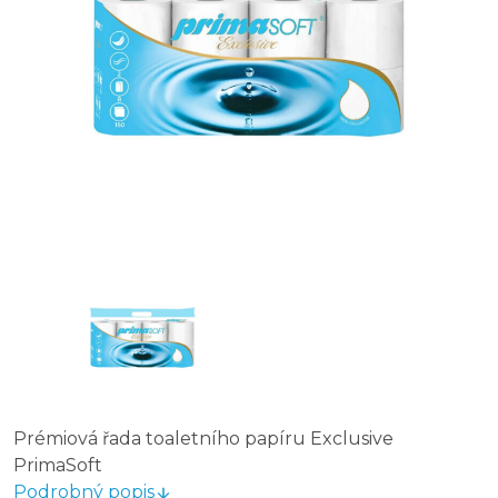
Perfex Plus BONI toaletní papír, 2 vrstvy - 24 ks
PUFINA Toaletní papír, 4vrstvý, celulóza s vůní Pomera
PUFINA Toaletní papír, 3vrstvý, celulóza s vůní Aloe Ve
PUFINA Toaletní papír, 3vrstvý, celulóza s vůní Vanilky 
Prémiová řada toaletního papíru Exclusive
PrimaSoft
Podrobný popis