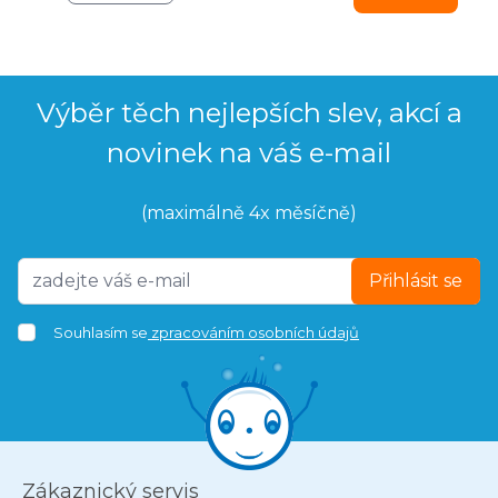
Výběr těch nejlepších slev, akcí a
novinek na váš e-mail
(maximálně 4x měsíčně)
Přihlásit se
Souhlasím se
zpracováním osobních údajů
Zákaznický servis