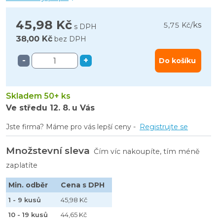
45,98 Kč
ks
5,75 Kč
/
s DPH
38,00 Kč
bez DPH
-
+
Do košíku
Skladem 50+ ks
Ve středu
12. 8.
u Vás
Jste firma? Máme pro vás lepší ceny -
Registrujte se
Množstevní sleva
Čím víc nakoupíte, tím méně
zaplatíte
Min. odběr
Cena s DPH
1 - 9 kusů
45,98 Kč
10 - 19 kusů
44,65 Kč