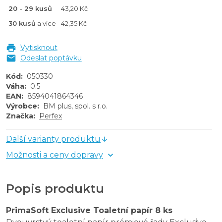
20 - 29 kusů
43,20 Kč
30 kusů
a více
42,35 Kč
Vytisknout
Odeslat poptávku
Kód
:
050330
Váha
:
0.5
EAN
:
8594041864346
Výrobce
:
BM plus, spol. s r.o.
Značka
:
Perfex
Další varianty produktu
Možnosti a ceny dopravy
Popis produktu
PrimaSoft Exclusive Toaletní papír 8 ks