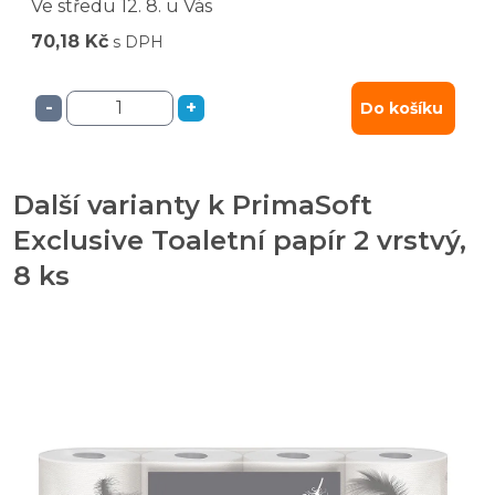
Ve středu
12. 8.
u Vás
70,18 Kč
s DPH
-
+
Do košíku
Další varianty k PrimaSoft
Exclusive Toaletní papír 2 vrstvý,
8 ks