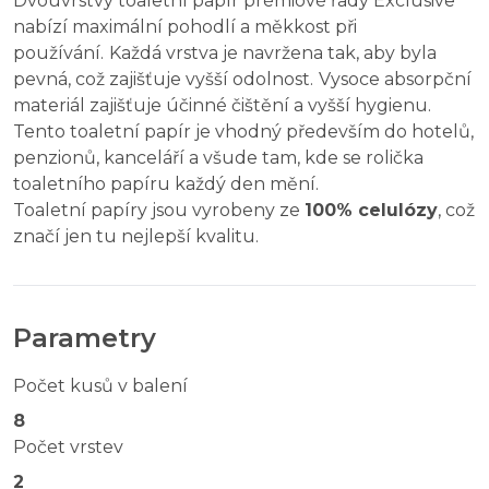
Dvouvrstvý toaletní papír prémiové řady Exclusive
nabízí maximální pohodlí a měkkost při
používání.
Každá vrstva je navržena tak, aby byla
pevná, což zajišťuje vyšší odolnost.
Vysoce absorpční
materiál zajišťuje účinné čištění a vyšší hygienu.
Tento toaletní papír je vhodný především do hotelů,
penzionů, kanceláří a všude tam, kde se rolička
toaletního papíru každý den mění.
Toaletní papíry jsou vyrobeny ze
100% celulózy
, což
značí jen tu nejlepší kvalitu.
Parametry
Počet kusů v balení
8
Počet vrstev
2