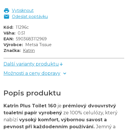
Vytisknout
Odeslat poptávku
Kód
:
11296c
Váha
:
0.51
EAN
:
5903683112969
Výrobce
:
Metsä Tissue
Značka
:
Katrin
Další varianty produktu
Možnosti a ceny dopravy
Popis produktu
Katrin Plus Toilet 160
je
prémiový dvouvrstvý
toaletní papír vyrobený
ze 100% celulózy, který
nabízí
vysoký komfort, výbornou savost a
pevnost při každodenním používání.
Jemný a