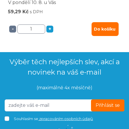
V pondělí
10. 8.
u Vás
59,29 Kč
s DPH
-
+
Do košíku
Výběr těch nejlepších slev, akcí a
novinek na váš e-mail
(maximálně 4x měsíčně)
Přihlásit se
Souhlasím se
zpracováním osobních údajů