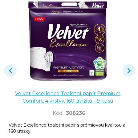
Velvet Excellence Toaletní papír Premium
Comfort, 4 vrstvy, 160 útržků - 9 kusů
Kód
:
308236
Velvet Excellence toaletní papír s prémiovou kvalitou a
160 útržky