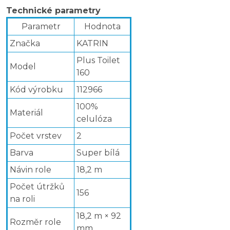
Technické parametry
Parametr
Hodnota
Značka
KATRIN
Plus Toilet
Model
160
Kód výrobku
112966
100%
Materiál
celulóza
Počet vrstev
2
Barva
Super bílá
Návin role
18,2 m
Počet útržků
156
na roli
18,2 m × 92
Rozměr role
mm