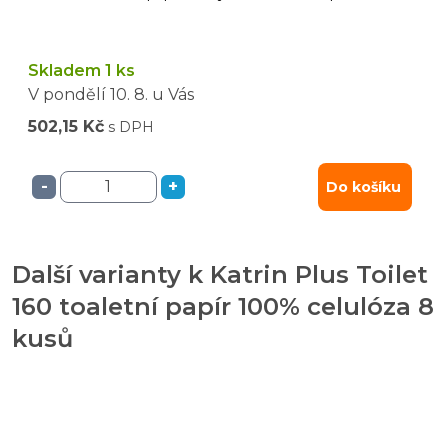
Skladem 1 ks
V pondělí
10. 8.
u Vás
502,15 Kč
s DPH
-
+
Do košíku
Další varianty k Katrin Plus Toilet
160 toaletní papír 100% celulóza 8
kusů