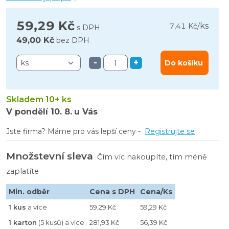
59,29 Kč
ks
7,41 Kč
/
s DPH
49,00 Kč
bez DPH
-
+
Do košíku
Skladem 10+ ks
V pondělí
10. 8.
u Vás
Jste firma? Máme pro vás lepší ceny -
Registrujte se
Množstevní sleva
Čím víc nakoupíte, tím méně
zaplatíte
Min. odběr
Cena s DPH
Cena/Ks
1 kus
a více
59,29 Kč
59,29 Kč
1 karton
(5 kusů) a více
281,93 Kč
56,39 Kč