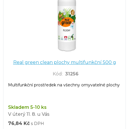
Real green clean plochy multifunkční 500 g
Kód
:
31256
Multifunkční prostředek na všechny omyvatelné plochy
Skladem 5-10 ks
V úterý
11. 8.
u Vás
76,84 Kč
s DPH