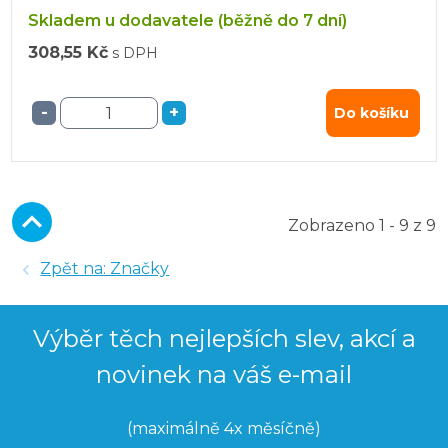
Skladem u dodavatele (běžně do 7 dní)
308,55 Kč
s DPH
-
+
Do košíku
Zobrazeno 1 - 9 z 9
Zpět na: Značky
Výběr těch nejlepších slev, akcí a
novinek na váš e-mail
(maximálně 4x měsíčně)