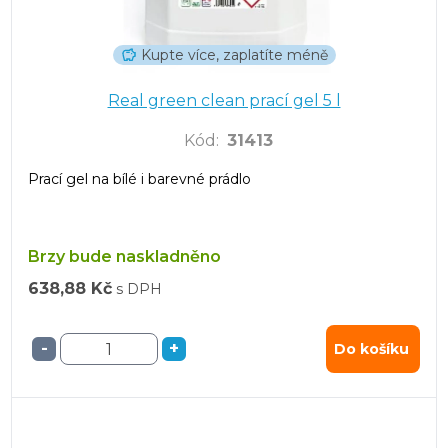
Kupte více, zaplatíte méně
Real green clean prací gel 5 l
Kód
:
31413
Prací gel na bílé i barevné prádlo
Brzy bude naskladněno
638,88 Kč
s DPH
-
+
Do košíku