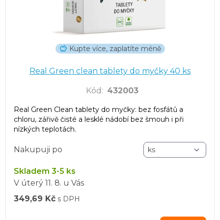
Kupte více, zaplatíte méně
Real Green clean tablety do myčky 40 ks
Kód
:
432003
Real Green Clean tablety do myčky: bez fosfátů a
chloru, zářivě čisté a lesklé nádobí bez šmouh i při
nízkých teplotách.
Nakupuji po
Skladem 3-5 ks
V úterý
11. 8.
u Vás
349,69 Kč
s DPH