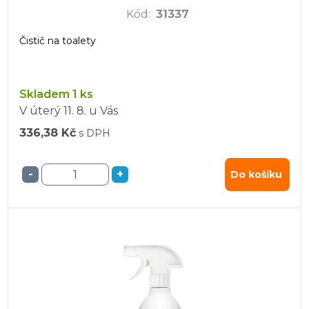
Kód
:
31337
Čistič na toalety
Skladem 1 ks
V úterý
11. 8.
u Vás
336,38 Kč
s DPH
-
+
Do košíku