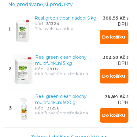
Nejprodávanější produkty
Real green clean nádobí 5 kg
308,55 Kč
s
Kód:
31324
DPH
Přípravek na nádobí
1
Do košíku
Real green clean plochy
302,50 Kč
s
multifunkční 5 kg
DPH
2
Kód:
29112
Multifunkční prostředek na
Do košíku
všechny omyvatelné plochy
Real green clean plochy
76,84 Kč
s
multifunkční 500 g
DPH
3
Kód:
31256
Multifunkční prostředek na
Do košíku
všechny omyvatelné plochy