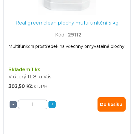
Real green clean plochy multifunkční 5 kg
Kód
:
29112
Multifunkční prostředek na všechny omyvatelné plochy
Skladem 1 ks
V úterý
11. 8.
u Vás
302,50 Kč
s DPH
-
+
Do košíku