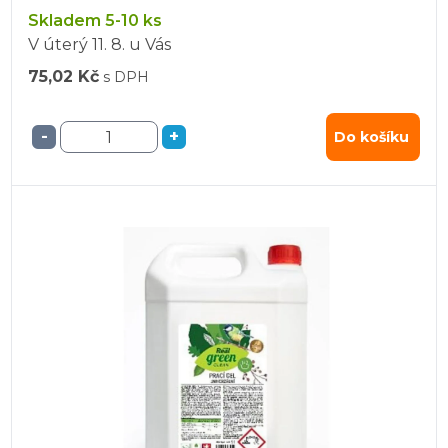
Skladem 5-10 ks
V úterý
11. 8.
u Vás
75,02 Kč
s DPH
-
+
Do košíku