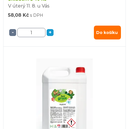
V úterý
11. 8.
u Vás
58,08 Kč
s DPH
-
+
Do košíku