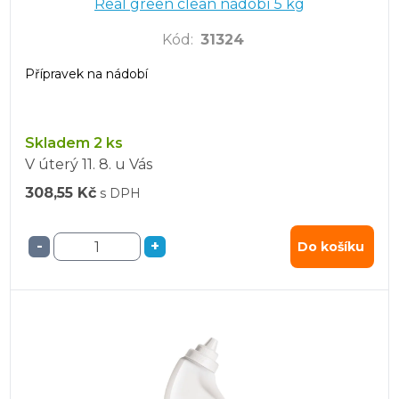
Real green clean nádobí 5 kg
Kód
:
31324
Přípravek na nádobí
Skladem 2 ks
V úterý
11. 8.
u Vás
308,55 Kč
s DPH
-
+
Do košíku