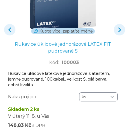
Kupte více, zaplatíte méně
Rukavice úklidové jednorázové LATEX FIT
pudrované S
Kód
:
100003
Rukavice úklidové latexové jednorázové s atestem,
jemně pudrované, 100ks/bal., velikost S, bílá barva,
dobrá kvalita
Nakupuji po
Skladem 2 ks
V úterý
11. 8.
u Vás
148,83 Kč
s DPH