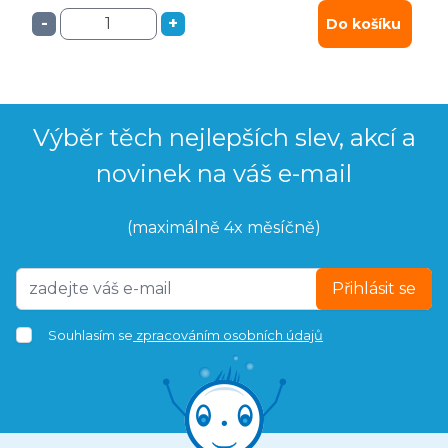
-
+
Do košíku
Výběr těch nejlepších slev, akcí a
novinek na váš e-mail
(maximálně 4x měsíčně)
Přihlásit se
Souhlasím se
zpracováním osobních údajů