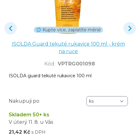
Kupte více, zaplatíte méně
ISOLDA Guard tekuté rukavice 100 ml - krém
na ruce
Kód
:
VPTRG001098
ISOLDA guard tekuté rukavice 100 ml
Nakupuji po
Skladem 50+ ks
V úterý
11. 8.
u Vás
21,42 Kč
s DPH