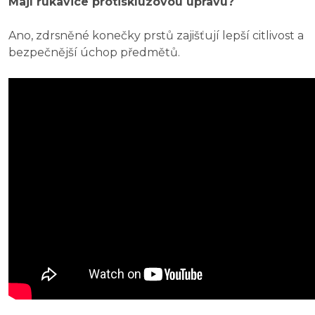
Mají rukavice protiskluzovou úpravu?
Ano, zdrsněné konečky prstů zajišťují lepší citlivost a
bezpečnější úchop předmětů.