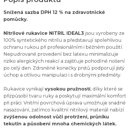
Snížená sazba DPH 12 % na zdravotnické
pomůcky.
Nitrilové rukavice NITRIL IDEAL3
jsou vyrobeny ze
100% syntetického nitrilu a představují spolehlivou
ochranu rukou při profesionálním i běžném použití.
Nepudrované provedení bez latexu minimalizuje
riziko alergických reakcí a zajišťuje pohodlné nošení
po celý den. Zdrsněné konečky prstů podporují jistý
úchop a citlivou manipulaci i s drobnými předměty.
Rukavice vynikají
vysokou pružností
, díky které se
přizpůsobí tvaru ruky a poskytují maximální komfort
při práci. Vnitřní povrchová úprava umožňuje snadné
nasazování, zatímco kvalitní nitrilový materiál nabízí
zvýšenou odolnost vůči protržení, průniku
tekutin a působení mnoha chemických látek.