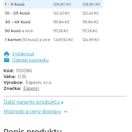
1 - 9 kusů
128,80 Kč
128,80 Kč
10 - 29 kusů
122,42 Kč
122,42 Kč
30 - 49 kusů
119,84 Kč
119,84 Kč
50 kusů
a více
117,26 Kč
117,26 Kč
1 karton
(10 kusů) a více
1 249,92 Kč
124,99 Kč
Vytisknout
Odeslat poptávku
Kód
:
100086
Váha
:
0.35
Výrobce
:
Espeon, s.r.o.
Značka
:
Espeon
Další varianty produktu
Možnosti a ceny dopravy
Popis produktu