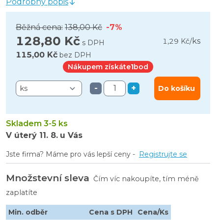
Podrobný popis
Běžná cena:
138,00 Kč
-7%
128,80 Kč
ks
1,29 Kč
/
s DPH
115,00 Kč
bez DPH
Nákupem získáte
1
bod
-
+
Do košíku
Skladem 3-5 ks
V úterý
11. 8.
u Vás
Jste firma? Máme pro vás lepší ceny -
Registrujte se
Množstevní sleva
Čím víc nakoupíte, tím méně
zaplatíte
Min. odběr
Cena s DPH
Cena/Ks