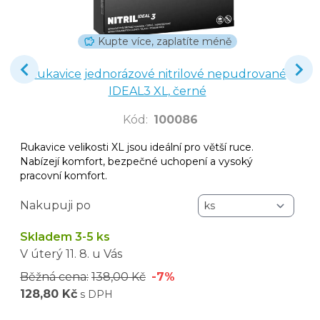
Kupte více, zaplatíte méně
Rukavice jednorázové nitrilové nepudrované
IDEAL3 XL, černé
Kód
:
100086
Rukavice velikosti XL jsou ideální pro větší ruce.
Nabízejí komfort, bezpečné uchopení a vysoký
pracovní komfort.
Nakupuji po
Skladem 3-5 ks
V úterý
11. 8.
u Vás
Běžná cena:
138,00 Kč
-7%
128,80 Kč
s DPH