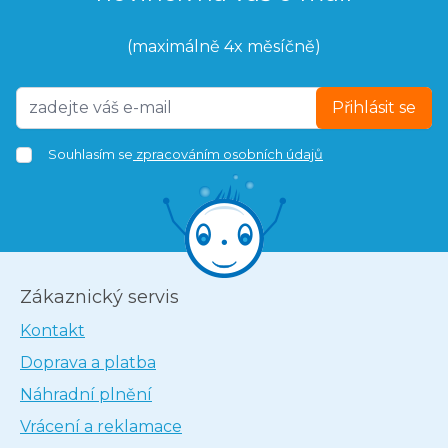
(maximálně 4x měsíčně)
Přihlásit se
Souhlasím se
zpracováním osobních údajů
Zákaznický servis
Kontakt
Doprava a platba
Náhradní plnění
Vrácení a reklamace