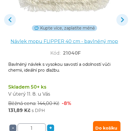
Kupte více, zaplatíte méně
Návlek mopu FLIPPER 40 cm - bavlněný mop
Kód
:
21040F
Bavlněný návlek s vysokou savostí a odolností vůči
chemii, ideální pro dlažbu.
Skladem 50+ ks
V úterý
11. 8.
u Vás
Běžná cena:
144,00 Kč
-8%
131,89 Kč
s DPH
-
+
Do košíku