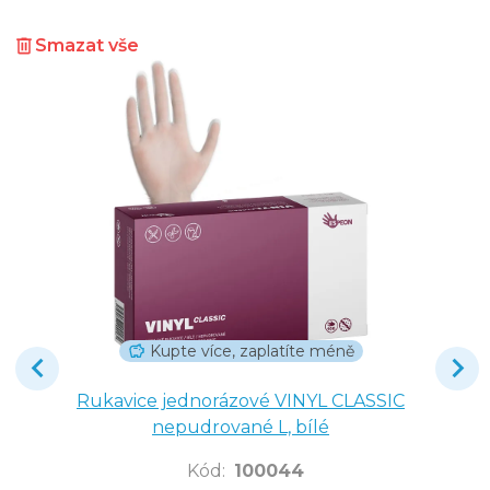
Smazat vše
Kupte více, zaplatíte méně
Rukavice jednorázové VINYL CLASSIC
nepudrované L, bílé
Kód
:
100044