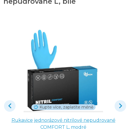
nepudrované L, bílé
Kupte více, zaplatíte méně
Rukavice jednorázové nitrilové nepudrované
COMFORT L, modré