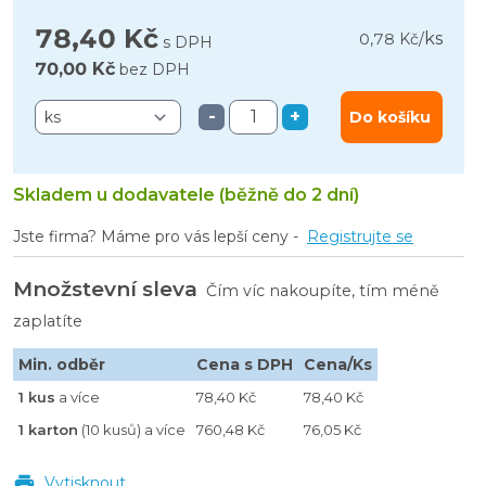
78,40 Kč
ks
0,78 Kč
/
s DPH
70,00 Kč
bez DPH
-
+
Do košíku
Skladem u dodavatele (běžně do 2 dní)
Jste firma? Máme pro vás lepší ceny -
Registrujte se
Množstevní sleva
Čím víc nakoupíte, tím méně
zaplatíte
Min. odběr
Cena s DPH
Cena/Ks
1 kus
a více
78,40 Kč
78,40 Kč
1 karton
(10 kusů) a více
760,48 Kč
76,05 Kč
Vytisknout