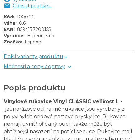
Odeslat poptávku
Kód
:
100044
Váha
:
0.6
EAN
:
8594177200155
Výrobce
:
Espeon, s.r.o.
Značka
:
Espeon
Další varianty produktu
Možnosti a ceny dopravy
Popis produktu
Vinylové rukavice Vinyl CLASSIC velikost L -
jednorázové ochranné rukavice jsou vyrobeny z
polyvinylchloridové pastové pryskyřice. Rukavice
nemají uvnitř přidaný pudr, takže může být
obtížnější nasazení na potící se ruce. Rukavice mají
hladký povrch a nabízí rozumnou alternativu mezi