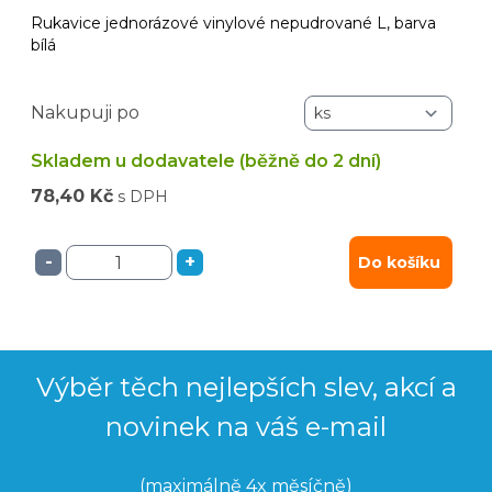
Rukavice jednorázové vinylové nepudrované L, barva
bílá
Nakupuji po
Skladem u dodavatele (běžně do 2 dní)
78,40 Kč
s DPH
-
+
Do košíku
Výběr těch nejlepších slev, akcí a
novinek na váš e-mail
(maximálně 4x měsíčně)