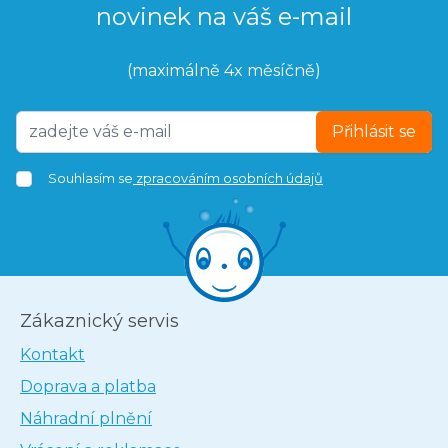
novinek na váš e-mail
(maximálně 4x měsíčně)
Přihlásit se
Souhlasím se
zpracováním osobních údajů
Zákaznický servis
Kontakt
Doprava a platba
Náhradní plnění