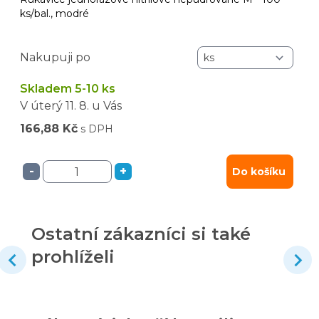
ks/bal., modré
Nakupuji po
Skladem 5-10 ks
V úterý
11. 8.
u Vás
166,88 Kč
s DPH
-
+
Do košíku
Ostatní zákazníci si také
prohlíželi