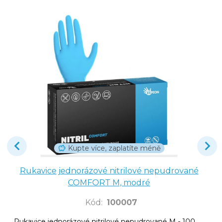
Kupte více, zaplatíte méně
Rukavice jednorázové nitrilové nepudrované
COMFORT M, modré
Kód
:
100007
Rukavice jednorázové nitrilové nepudrované M - 100