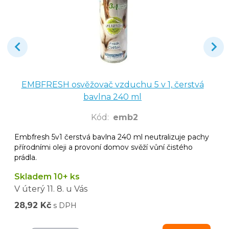
EMBFRESH osvěžovač vzduchu 5 v 1, čerstvá
bavlna 240 ml
Kód
:
emb2
Embfresh 5v1 čerstvá bavlna 240 ml neutralizuje pachy
přírodními oleji a provoní domov svěží vůní čistého
prádla.
Skladem 10+ ks
V úterý
11. 8.
u Vás
28,92 Kč
s DPH