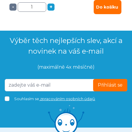
-
+
Do košíku
Výběr těch nejlepších slev, akcí a
novinek na váš e-mail
(maximálně 4x měsíčně)
Přihlásit se
Souhlasím se
zpracováním osobních údajů