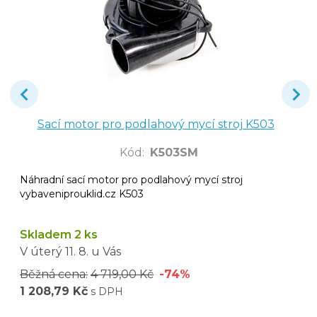
Sací motor pro podlahový mycí stroj K503
Kód
:
K503SM
Náhradní sací motor pro podlahový mycí stroj
vybaveniprouklid.cz K503
Skladem 2 ks
V úterý
11. 8.
u Vás
Běžná cena:
4 719,00 Kč
-74%
1 208,79 Kč
s DPH