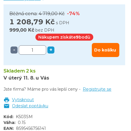
Běžná cena:
4 719,00 Kč
-74%
1 208,79 Kč
s DPH
999,00 Kč
bez DPH
Nákupem získáte
9
bodů
-
+
Do košíku
Skladem 2 ks
V úterý
11. 8.
u Vás
Jste firma? Máme pro vás lepší ceny -
Registrujte se
Vytisknout
Odeslat poptávku
Kód
:
K503SM
Váha
:
0.15
EAN
:
8595456756141