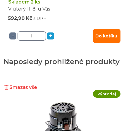
Skladem 2 ks
V úterý
11. 8.
u Vás
592,90 Kč
s DPH
-
+
Do košíku
Naposledy prohlížené produkty
Smazat vše
Výprodej