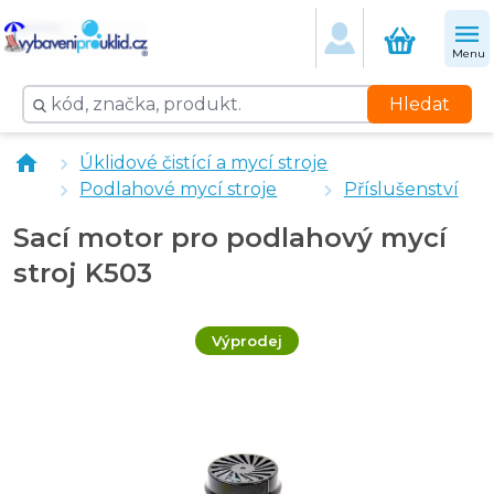
Menu
Hledat
Kabel s koncovkami pro podlahový mycí stroj K503
Úklidové čistící a mycí stroje
vybaveniprouklid.cz Držák padu pro podlahový mycí s
Podlahové mycí stroje
Příslušenství
Přední guma pro sací lištu pro podlahový mycí stroj K
Zadní guma pro sací lištu pro podlahový mycí stroj K5
Sací motor pro podlahový mycí
stroj K503
Výprodej