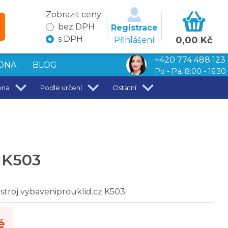
Zobrazit ceny:
bez DPH
Registrace
s DPH
0,00 Kč
Přihlášení
+420 774 488 123
DNA
BLOG
Po - Pá, 8:00 - 16:30
ena
Podle určení
Ostatní
j K503
stroj vybaveniprouklid.cz K503
é