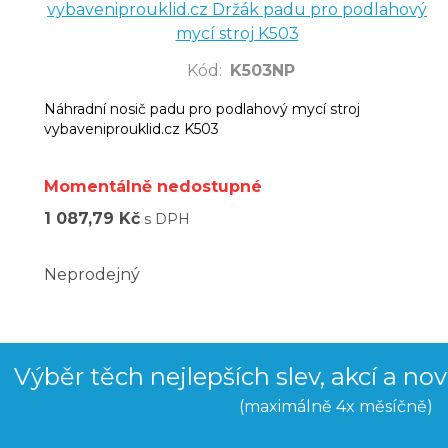
vybaveniprouklid.cz Držák padu pro podlahový
mycí stroj K503
Kód
:
K503NP
Náhradní nosič padu pro podlahový mycí stroj
vybaveniprouklid.cz K503
Momentálně nedostupné
1 087,79 Kč
s DPH
Neprodejný
Výběr těch nejlepších slev, akcí a no
(maximálně 4x měsíčně)