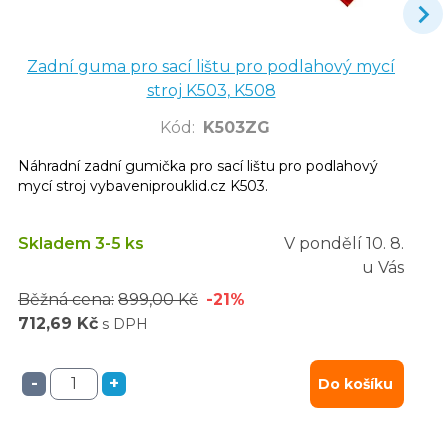
Zadní guma pro sací lištu pro podlahový mycí
stroj K503, K508
Kód
:
K503ZG
Náhradní zadní gumička pro sací lištu pro podlahový
mycí stroj vybaveniprouklid.cz K503.
Skladem 3-5 ks
V pondělí
10. 8.
u Vás
Běžná cena:
899,00 Kč
-21%
712,69 Kč
s DPH
-
+
Do košíku