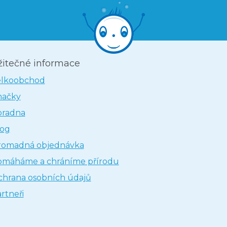
žitečné informace
elkoobchod
načky
oradna
log
romadná objednávka
omáháme a chráníme přírodu
hrana osobních údajů
rtneři