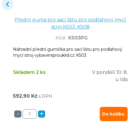
Přední guma pro sací lištu pro podlahový mycí
stroj K503, K508
Kód
:
K503PG
Náhradní přední gumička pro sací lištu pro podlahový
mycí stroj vybaveniprouklid.cz K503
Skladem 2 ks
V pondělí
10. 8.
u Vás
592,90 Kč
s DPH
-
+
Do košíku