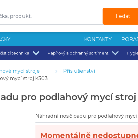
Hledat
ČKY
KONTAKTY
PORA
čisticí technika
Papírový a ochranný sortiment
Hygi
K503, K508
hové mycí stroje
Příslušenství
ový mycí stroj K503
503, K508
padu pro podlahový mycí stro
Náhradní nosič padu pro podlahový mycí 
Momentálně nedostupn