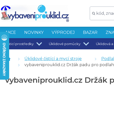
AKCE
NOVINKY
VÝPRODEJ
BAZAR
ZNA
Čisticí prostředky
Úklidové pomůcky
Úklidová a 
Kabel s koncovkami pro podlahový mycí stroj K503
Přední guma pro sací lištu pro podlahový mycí stroj 
Úklidové čistící a mycí stroje
Podla
Sací motor pro podlahový mycí stroj K503
vybaveniprouklid.cz Držák padu pro podlah
Zadní guma pro sací lištu pro podlahový mycí stroj K
vybaveniprouklid.cz Držák 