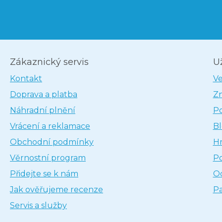
Zákaznický servis
U
Kontakt
V
Doprava a platba
Z
Náhradní plnění
P
Vrácení a reklamace
B
Obchodní podmínky
H
Věrnostní program
P
Přidejte se k nám
Oc
Jak ověřujeme recenze
Pa
Servis a služby