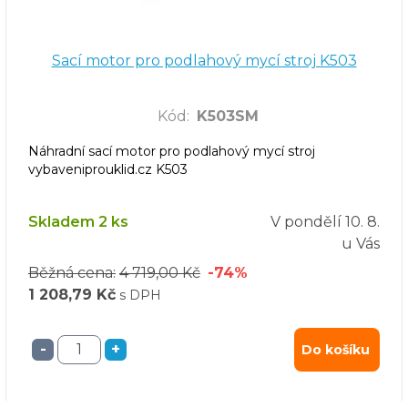
Sací motor pro podlahový mycí stroj K503
Kód
:
K503SM
Náhradní sací motor pro podlahový mycí stroj
vybaveniprouklid.cz K503
Skladem 2 ks
V pondělí
10. 8.
u Vás
Běžná cena:
4 719,00 Kč
-74%
1 208,79 Kč
s DPH
-
+
Do košíku