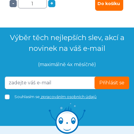
-
+
Do košíku
Výběr těch nejlepších slev, akcí a
novinek na váš e-mail
(maximálně 4x měsíčně)
Přihlásit se
Souhlasím se
zpracováním osobních údajů