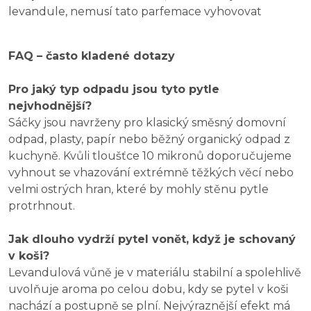
levandule, nemusí tato parfemace vyhovovat
FAQ – často kladené dotazy
Pro jaký typ odpadu jsou tyto pytle
nejvhodnější?
Sáčky jsou navrženy pro klasický směsný domovní
odpad, plasty, papír nebo běžný organický odpad z
kuchyně. Kvůli tloušťce 10 mikronů doporučujeme
vyhnout se vhazování extrémně těžkých věcí nebo
velmi ostrých hran, které by mohly stěnu pytle
protrhnout.
Jak dlouho vydrží pytel vonět, když je schovaný
v koši?
Levandulová vůně je v materiálu stabilní a spolehlivě
uvolňuje aroma po celou dobu, kdy se pytel v koši
nachází a postupně se plní. Nejvýraznější efekt má