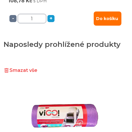
108,78 Kč
s DPH
-
+
Do košíku
Naposledy prohlížené produkty
Smazat vše