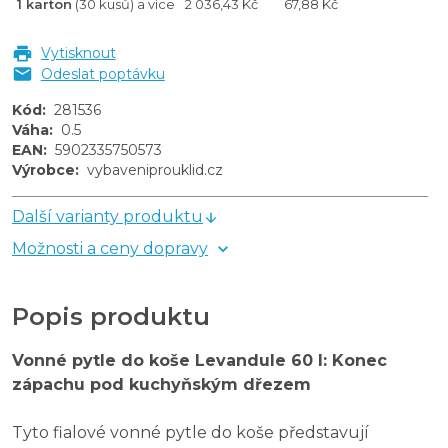
1 karton
(30 kusů) a více
2 036,43 Kč
67,88 Kč
Vytisknout
Odeslat poptávku
Kód
:
281536
Váha
:
0.5
EAN
:
5902335750573
Výrobce
:
vybaveniprouklid.cz
Další varianty produktu
Možnosti a ceny dopravy
Popis produktu
Vonné pytle do koše Levandule 60 l: Konec
zápachu pod kuchyňským dřezem
Tyto fialové vonné pytle do koše představují