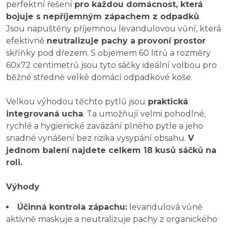
perfektní řešení
pro každou domácnost, která
bojuje s nepříjemným zápachem z odpadků
.
Jsou napuštěny příjemnou levandulovou vůní, která
efektivně
neutralizuje pachy a provoní prostor
skříňky pod dřezem. S objemem 60 litrů a rozměry
60x72 centimetrů jsou tyto sáčky ideální volbou pro
běžné středně velké domácí odpadkové koše.
Velkou výhodou těchto pytlů jsou
praktická
integrovaná ucha
. Ta umožňují velmi pohodlné,
rychlé a hygienické zavázání plného pytle a jeho
snadné vynášení bez rizika vysypání obsahu.
V
jednom balení najdete celkem 18 kusů sáčků na
roli.
Výhody
Účinná kontrola zápachu:
levandulová vůně
aktivně maskuje a neutralizuje pachy z organického