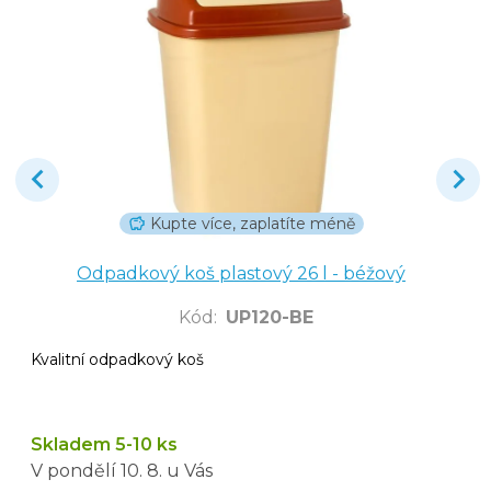
Kupte více, zaplatíte méně
Odpadkový koš plastový 26 l - béžový
Kód
:
UP120-BE
Kvalitní odpadkový koš
Skladem 5-10 ks
V pondělí
10. 8.
u Vás