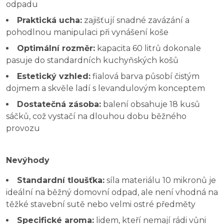
odpadu
Praktická ucha:
zajišťují snadné zavázání a
pohodlnou manipulaci při vynášení koše
Optimální rozměr:
kapacita 60 litrů dokonale
pasuje do standardních kuchyňských košů
Estetický vzhled:
fialová barva působí čistým
dojmem a skvěle ladí s levandulovým konceptem
Dostatečná zásoba:
balení obsahuje 18 kusů
sáčků, což vystačí na dlouhou dobu běžného
provozu
Nevýhody
Standardní tloušťka:
síla materiálu 10 mikronů je
ideální na běžný domovní odpad, ale není vhodná na
těžké stavební sutě nebo velmi ostré předměty
Specifické aroma:
lidem, kteří nemají rádi vůni