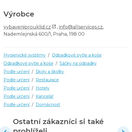
Výrobce
vybaveniprouklid.cz
,
info@allservices.cz
,
Nademlejnská 600/1, Praha, 198 00
Hygienické systémy
/
Odpadkové pytle a koše
Odpadkové pytle a koše
/
Sáčky na odpadky
Podle určení
/
Školy a školky
Podle určení
/
Restaurace
Podle určení
/
Hotely
Podle určení
/
Kancelář
Podle určení
/
Domácnost
Ostatní zákazníci si také
prohlíželi