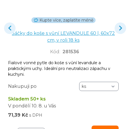
Kupte více, zaplatíte méně
Sáčky do koše s vůní LEVANDULE 60 l, 60x72
cm, v roli 18 ks
Kód
:
281536
Fialové vonné pytle do koše s vůní levandule a
praktickými uchy. Ideální pro neutralizaci zápachu v
kuchyni.
Nakupuji po
Skladem 50+ ks
V pondělí
10. 8.
u Vás
71,39 Kč
s DPH