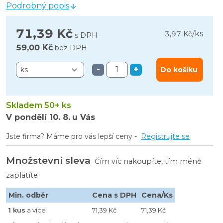
Podrobný popis
71,39 Kč
ks
3,97 Kč
/
s DPH
59,00 Kč
bez DPH
-
+
Do košíku
Skladem 50+ ks
V pondělí
10. 8.
u Vás
Jste firma? Máme pro vás lepší ceny -
Registrujte se
Množstevní sleva
Čím víc nakoupíte, tím méně
zaplatíte
Min. odběr
Cena s DPH
Cena/Ks
1 kus
a více
71,39 Kč
71,39 Kč