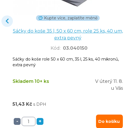
Kupte více, zaplatíte méně
Sáčky do koše 35 l, 50 x 60 cm, role 25 ks, 40 um,
extra pevný
Kód
:
03.040150
Sáčky do koše role 50 x 60 cm, 35 l, 25 ks, 40 mikronů,
extra pevný
Skladem 10+ ks
V úterý
11. 8.
u Vás
51,43 Kč
s DPH
-
+
Do košíku