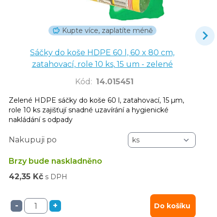
Kupte více, zaplatíte méně
Sáčky do koše HDPE 60 l, 60 x 80 cm,
zatahovací, role 10 ks, 15 um - zelené
Kód
:
14.015451
Zelené HDPE sáčky do koše 60 l, zatahovací, 15 µm,
role 10 ks zajišťují snadné uzavírání a hygienické
nakládání s odpady
Nakupuji po
Brzy bude naskladněno
42,35 Kč
s DPH
-
+
Do košíku