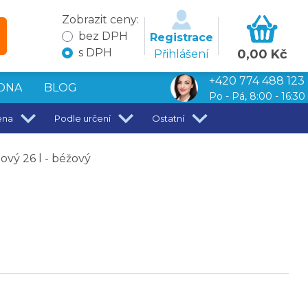
Zobrazit ceny:
bez DPH
Registrace
s DPH
0,00 Kč
Přihlášení
+420 774 488 123
DNA
BLOG
Po - Pá, 8:00 - 16:30
ena
Podle určení
Ostatní
vý 26 l - béžový