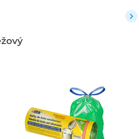
éžový