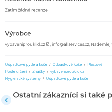
Zatím žádné recenze
Výrobce
vybaveniprouklid.cz
,
info@allservices.cz
, Nademlejn
Odpadkové pytle a koše
/
Odpadkové koše
/
Plastové
Podle určení
/
Značky
/
vybaveniprouklid.cz
Hygienické systémy
/
Odpadkové pytle a koše
Ostatní zákazníci si také p