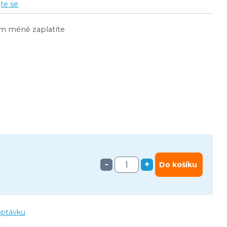
jte se
ím méně zaplatíte
-
+
Do košíku
optávku