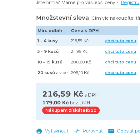
Jste firma? Máme pro vás lepší ceny -
Registru
Množstevní sleva
Čím víc nakoupíte, t
Min. odběr
Cena s DPH
1 - 4 kusy
216,59 Kč
chci tuto cenu
5 - 9 kusů
211,99 Kč
chci tuto cenu
10 - 19 kusů
208,60 Kč
chci tuto cenu
20 kusů
a více
205,10 Kč
chci tuto cenu
216,59 Kč
s DPH
179,00 Kč
bez DPH
Nákupem získáte
1
bod
Vytisknout
Porovnat
Odeslat p