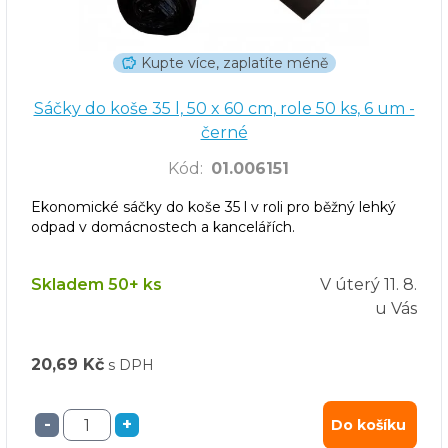
Kupte více, zaplatíte méně
Sáčky do koše 35 l, 50 x 60 cm, role 50 ks, 6 um -
černé
Kód
:
01.006151
Ekonomické sáčky do koše 35 l v roli pro běžný lehký
odpad v domácnostech a kancelářích.
Skladem 50+ ks
V úterý
11. 8.
u Vás
20,69 Kč
s DPH
-
+
Do košíku