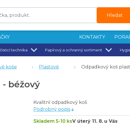
Hledat
ČKY
KONTAKTY
PORA
čisticí technika
Papírový a ochranný sortiment
Hygi
é
ra pevný
é koše
Plastové
Odpadkový koš plasto
10 ks, 15 um - zelené
 - béžový
Kvalitní odpadkový koš
Podrobný popis
Skladem 5-10 ks
V úterý
11. 8.
u Vás