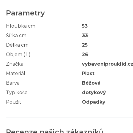
Parametry
Hloubka cm
53
Šířka cm
33
Délka cm
25
Objem ( l )
26
Značka
vybaveniprouklid.c
Materiál
Plast
Barva
Béžová
Typ koše
dotykový
Použití
Odpadky
Recenze našich zákazníků