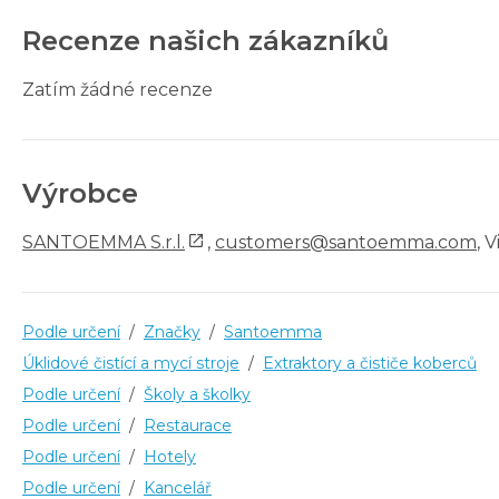
Recenze našich zákazníků
Zatím žádné recenze
Výrobce
SANTOEMMA S.r.l.
,
customers@santoemma.com
, 
Podle určení
/
Značky
/
Santoemma
Úklidové čistící a mycí stroje
/
Extraktory a čističe koberců
Podle určení
/
Školy a školky
Podle určení
/
Restaurace
Podle určení
/
Hotely
Podle určení
/
Kancelář