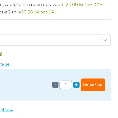
u, zapůjčením nebo opravou
3 120,00 Kč
bez DPH
ž na 2 roky
50,00 Kč
bez DPH
ů)
jte se
-
+
Do košíku
optávku