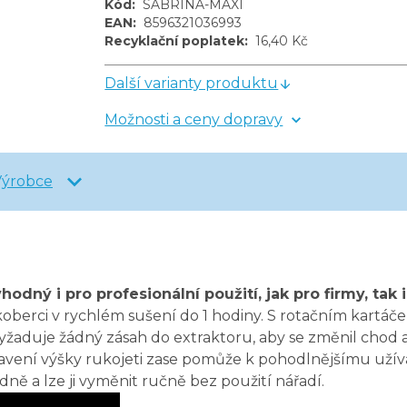
Kód
:
SABRINA-MAXI
EAN
:
8596321036993
Recyklační poplatek
:
16,40 Kč
Další varianty produktu
Možnosti a ceny dopravy
Výrobce
hodný i pro profesionální použití, jak pro firmy, tak
koberci v rychlém sušení do 1 hodiny. S rotačním kartá
žaduje žádný zásah do extraktoru, aby se změnil chod a 
tavení výšky rukojeti zase pomůže k pohodlnějšímu užív
nadně a lze ji vyměnit ručně bez použití nářadí.