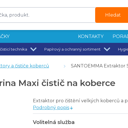
Hledat
ČKY
KONTAKTY
PORA
čisticí technika
Papírový a ochranný sortiment
Hygi
aktor
tory a čističe koberců
SANTOEMMA Extraktor Sab
na Maxi čistič na koberce
Extraktor pro čištění velkých koberců
Podrobný popis
I 50.1CZ
Volitelná služba