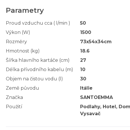
Parametry
Proud vzduchu cca ( l/min )
50
Výkon (W)
1500
Rozměry
73x54x34cm
Hmotnost (kg)
18.6
Šířka hlavního kartáče (cm)
27
Délka přívodního kabelu (m)
10
Objem na čistou vodu (l)
30
Země původu
Itálie
Značka
SANTOEMMA
Použití
Podlahy, Hotel, Dom
Vysavač