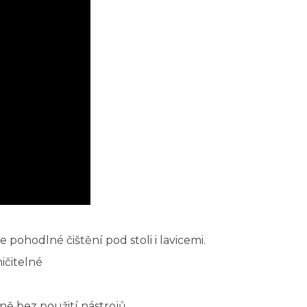
 pohodlné čištění pod stoli i lavicemi.
ničitelné
ně bez použití nástrojů.