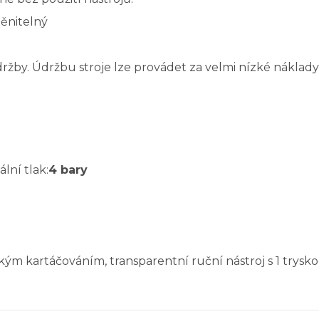
ěnitelný
by. Údržbu stroje lze provádet za velmi nízké náklady
ální tlak:
4 bary
ým kartáčováním, transparentní ruční nástroj s 1 trysko