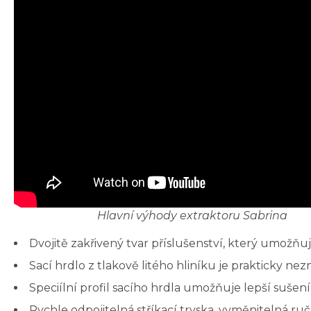
Hlavní výhody extraktoru Sabrina
Dvojitě zakřivený tvar příslušenství, který umožňuje
Sací hrdlo z tlakově litého hliníku je prakticky nez
Speciílní profil sacího hrdla umožňuje lepší sušení
Rychle odpojitelná stříkací tryska, vyměnitelná ruč