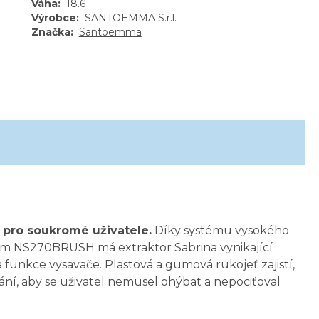
Váha
:
18.6
Výrobce
:
SANTOEMMA S.r.l.
Značka
:
Santoemma
 i pro soukromé uživatele.
Díky systému vysokého
čem NS270BRUSH má extraktor Sabrina vynikající
funkce vysavače. Plastová a gumová rukojeť zajistí,
ání, aby se uživatel nemusel ohýbat a nepociťoval