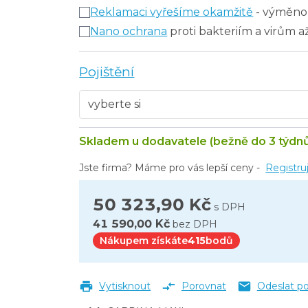
Reklamaci vyřešíme okamžitě
- výměno
Nano ochrana
proti bakteriím a virům a
Pojištění
Skladem u dodavatele (bežně do 3 týdn
Jste firma? Máme pro vás lepší ceny -
Registru
50 323,90 Kč
s DPH
41 590,00 Kč
bez DPH
Nákupem získáte
415
bodů
Vytisknout
Porovnat
Odeslat p