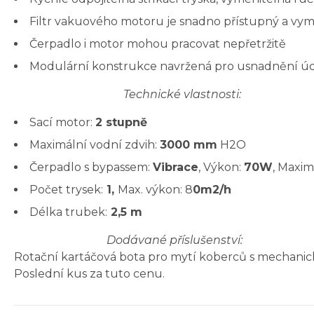
Filtr vakuového motoru je snadno přístupný a vym
Čerpadlo i motor mohou pracovat nepřetržitě
Modulární konstrukce navržená pro usnadnění údrž
Technické vlastnosti:
Sací motor:
2 stupně
Maximální vodní zdvih:
3000 mm
H2O
Čerpadlo s bypassem:
Vibrace
, Výkon:
70W
, Maxim
Počet trysek:
1,
Max. výkon: 8
0m2/h
Délka trubek:
2,5 m
Dodávané příslušenství:
Rotační kartáčová bota pro mytí koberců s mechanick
Poslední kus za tuto cenu.