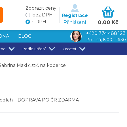
Zobrazit ceny:
bez DPH
Registrace
s DPH
0,00 Kč
Přihlášení
+420 774 488 123
DNA
BLOG
Po - Pá, 8:00 - 16:30
ena
Podle určení
Ostatní
rina Maxi čistič na koberce
 a podlah + DOPRAVA PO ČR ZDARMA