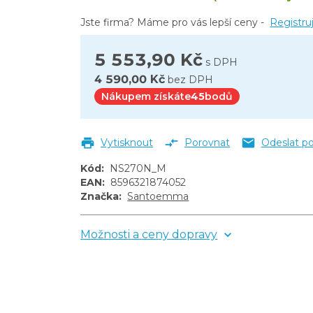
Jste firma? Máme pro vás lepší ceny -
Registru
5 553,90 Kč
s DPH
4 590,00 Kč
bez DPH
Nákupem získáte
45
bodů
Vytisknout
Porovnat
Odeslat p
Kód
:
NS270N_M
EAN
:
8596321874052
Značka
:
Santoemma
Možnosti a ceny dopravy