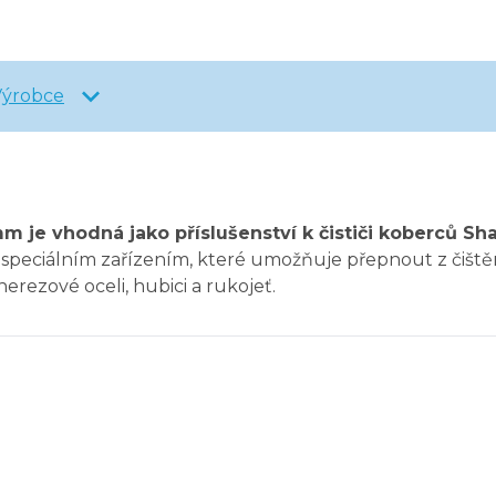
Výrobce
 mm je vhodná jako příslušenství k čističi koberců S
na speciálním zařízením, které umožňuje přepnout z čiš
erezové oceli, hubici a rukojeť.