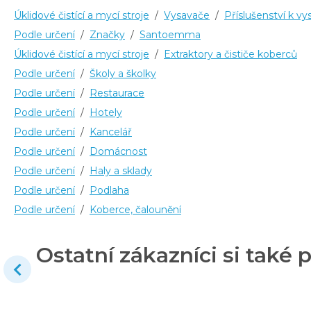
Úklidové čistící a mycí stroje
/
Vysavače
/
Příslušenství k v
Podle určení
/
Značky
/
Santoemma
Úklidové čistící a mycí stroje
/
Extraktory a čističe koberců
Podle určení
/
Školy a školky
Podle určení
/
Restaurace
Podle určení
/
Hotely
Podle určení
/
Kancelář
Podle určení
/
Domácnost
Podle určení
/
Haly a sklady
Podle určení
/
Podlaha
Podle určení
/
Koberce, čalounění
Ostatní zákazníci si také p