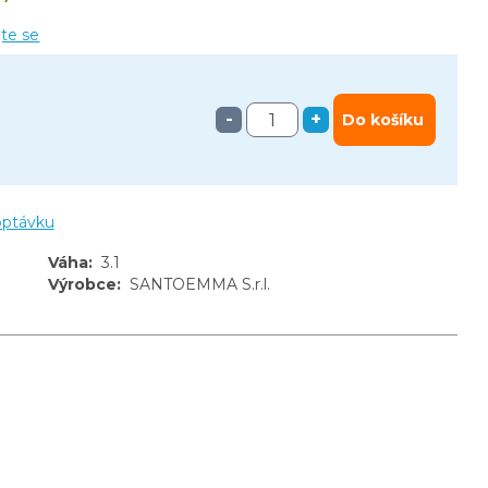
jte se
-
+
Do košíku
optávku
Váha
:
3.1
Výrobce
:
SANTOEMMA S.r.l.