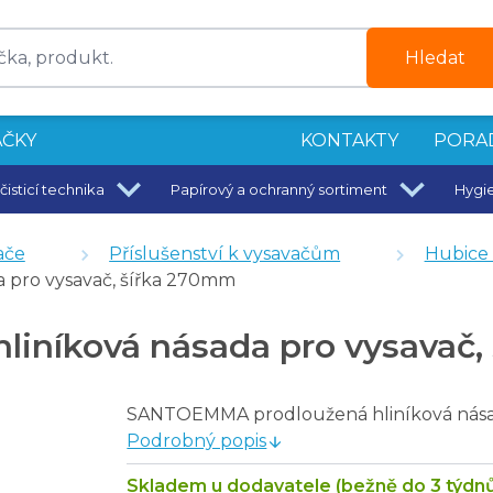
Hledat
ČKY
KONTAKTY
PORA
čisticí technika
Papírový a ochranný sortiment
Hygi
 zdarma
ače
Příslušenství k vysavačům
Hubice 
pro vysavač, šířka 270mm
níková násada pro vysavač,
SANTOEMMA prodloužená hliníková nása
Podrobný popis
Skladem u dodavatele (bežně do 3 týdn