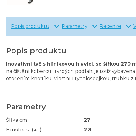
Popis produktu
Parametry
Recenze
Popis produktu
Inovativní tyč s hliníkovou hlavicí, se šířkou 270
na čištění koberců i tvrdých podlah: je totiž vybave
otočením knoflíku. Vlastní 1 rychlospojkou, trubku z n
Parametry
Šířka cm
27
Hmotnost (kg)
2.8