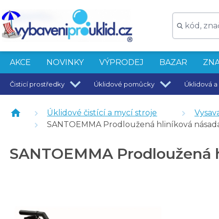
AKCE
NOVINKY
VÝPRODEJ
BAZAR
ZNA
Čisticí prostředky
Úklidové pomůcky
Úklidová a 
SANTOEMMA Čistič koberců Sharon-Brush + doprava
Úklidové čistící a mycí stroje
Vysav
SANTOEMMA Prodloužená hliníková násada 
SANTOEMMA Prodloužená hli