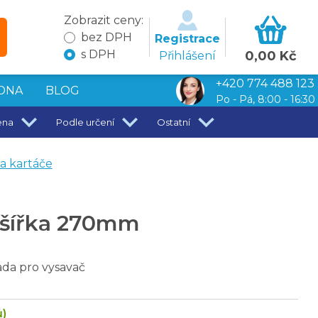
Zobrazit ceny:
bez DPH
Registrace
s DPH
0,00 Kč
Přihlášení
+420 774 488 123
DNA
BLOG
Po - Pá, 8:00 - 16:30
ena
Podle určení
Ostatní
a kartáče
 šířka 270mm
da pro vysavač
ů)