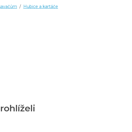
ysavačům
/
Hubice a kartáče
rohlíželi