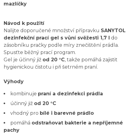
mazlíčky
Návod k použití
Nalijte doporučené množství přípravku
SANYTOL
dezinfekční prací gel s vůní svěžesti 1,7 l
do
zásobníku pračky podle míry znečištění prádla.
Spusťte běžný prací program.
Gel je účinný již
od 20 °C
, takže pomáhá zajistit
hygienickou čistotu i při šetrném praní.
Výhody
kombinuje
praní a dezinfekci prádla
účinný již
od 20 °C
vhodný pro
bílé i barevné prádlo
pomáhá
odstraňovat bakterie a nepříjemné
pachy