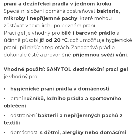
praní a dezinfekci prádla v jednom kroku
.
Speciální složení pomáhá odstraňovat
bakterie,
mikroby i nepříjemné pachy
, které mohou
zůstávat v textiliích i po běžném praní.
Prací gel je vhodný pro
bílé i barevné prádlo
a
účinně působí již
od 20 °C
, což umožňuje hygienické
praní i při nižších teplotách. Zanechává prádlo
dokonale čisté a provoněné
příjemnou svěží vůní
.
Vhodné použití: SANYTOL dezinfekční prací gel
je vhodný pro:
hygienické praní prádla v domácnosti
praní
ručníků, ložního prádla a sportovního
oblečení
odstranění
bakterií a nepříjemných pachů z
textilií
domácnosti
s dětmi, alergiky nebo domácími