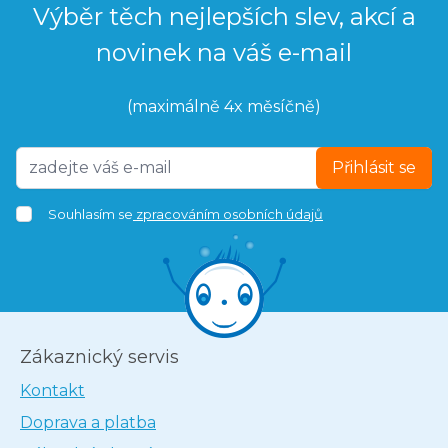
Výběr těch nejlepších slev, akcí a
novinek na váš e-mail
(maximálně 4x měsíčně)
Přihlásit se
Souhlasím se
zpracováním osobních údajů
Zákaznický servis
Kontakt
Doprava a platba