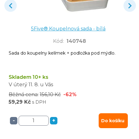
5Five® Koupelnová sada - bílá
Kód
:
140748
Sada do koupelny kelímek + podložka pod mýdlo.
Skladem 10+ ks
V úterý
11. 8.
u Vás
Běžná cena:
156,10 Kč
-62%
59,29 Kč
s DPH
-
+
Do košíku