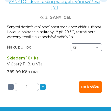
SANYTOL dezinfekční prací gel s vůní svěžesti
1,7 l
Kód
:
SANY_GEL
Sanytol dezinfekční prací prostředek bez chlóru účinně
likviduje bakterie a mikroby již při 20 °C, šetrně pere
všechny textilie a zanechává svěží vůni.
Nakupuji po
Skladem 10+ ks
V úterý
11. 8.
u Vás
385,99 Kč
s DPH
-
+
Do košíku