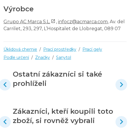
Výrobce
Grupo AC Marca S.L.
,
infocz@acmarca.com
, Av. del
Carrilet, 293, 297, L’Hospitalet de Llobregat, 089 07
Úklidová chemie
/
Prací prostředky
/
Prací gely
Podle určení
/
Značky
/
Sanytol
Ostatní zákazníci si také
prohlíželi
Zákazníci, kteří koupili toto
zboží, si rovněž vybrali