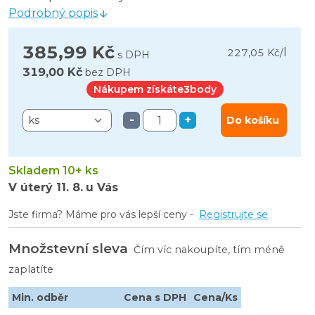
Podrobný popis
385,99 Kč
l
227,05 Kč
/
s DPH
319,00 Kč
bez DPH
Nákupem získáte
3
body
-
+
Do košíku
Skladem 10+ ks
V úterý
11. 8.
u Vás
Jste firma? Máme pro vás lepší ceny -
Registrujte se
Množstevní sleva
Čím víc nakoupíte, tím méně
zaplatíte
Min. odběr
Cena s DPH
Cena/Ks