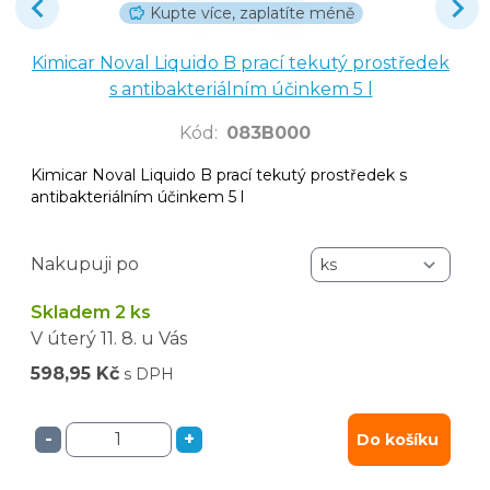
Kupte více, zaplatíte méně
Kimicar Noval Liquido B prací tekutý prostředek
s antibakteriálním účinkem 5 l
Kód
:
083B000
Kimicar Noval Liquido B prací tekutý prostředek s
antibakteriálním účinkem 5 l
Nakupuji po
Skladem 2 ks
V úterý
11. 8.
u Vás
598,95 Kč
s DPH
-
+
Do košíku