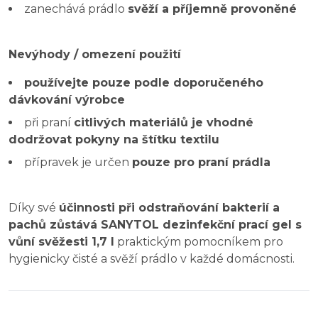
zanechává prádlo
svěží a příjemně provoněné
Nevýhody / omezení použití
používejte pouze podle doporučeného
dávkování výrobce
při praní
citlivých materiálů je vhodné
dodržovat pokyny na štítku textilu
přípravek je určen
pouze pro praní prádla
Díky své
účinnosti při odstraňování bakterií a
pachů zůstává SANYTOL dezinfekční prací gel s
vůní svěžesti 1,7 l
praktickým pomocníkem pro
hygienicky čisté a svěží prádlo v každé domácnosti.