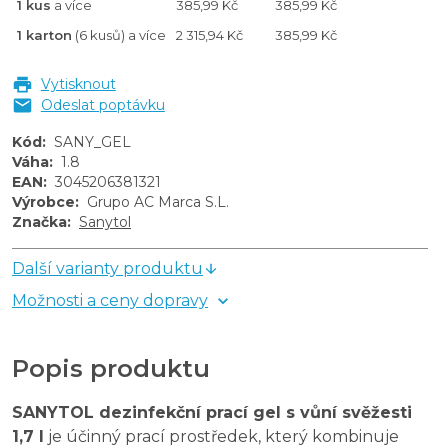
1 kus
a více
385,99 Kč
385,99 Kč
1 karton
(6 kusů) a více
2 315,94 Kč
385,99 Kč
Vytisknout
Odeslat poptávku
Kód
:
SANY_GEL
Váha
:
1.8
EAN
:
3045206381321
Výrobce
:
Grupo AC Marca S.L.
Značka
:
Sanytol
Další varianty produktu
Možnosti a ceny dopravy
Popis produktu
SANYTOL dezinfekční prací gel s vůní svěžesti
1,7 l
je účinný prací prostředek, který kombinuje