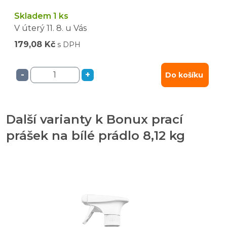
Skladem 1 ks
V úterý
11. 8.
u Vás
179,08 Kč
s DPH
-
+
Do košíku
Další varianty k Bonux prací
prášek na bílé prádlo 8,12 kg