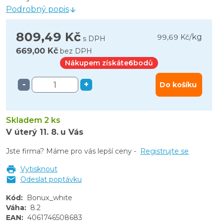
Podrobný popis
809,49 Kč
kg
99,69 Kč
/
s DPH
669,00 Kč
bez DPH
Nákupem získáte
6
bodů
-
+
Do košíku
Skladem 2 ks
V úterý
11. 8.
u Vás
Jste firma? Máme pro vás lepší ceny -
Registrujte se
Vytisknout
Odeslat poptávku
Kód
:
Bonux_white
Váha
:
8.2
EAN
:
4061746508683