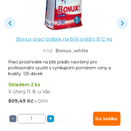
Bonux prací prášek na bílé prádlo 8,12 kg
Kód
:
Bonux_white
Prací prostředek na bílé prádlo navržený pro
profesionální využití s vynikajícím poměrem ceny a
kvality. 125 dávek
Skladem 2 ks
V úterý
11. 8.
u Vás
809,49 Kč
s DPH
-
+
Do košíku