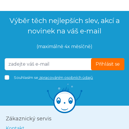
Výběr těch nejlepších slev, akcí a
novinek na váš e-mail
(maximálně 4x měsíčně)
Přihlásit se
Souhlasím se
zpracováním osobních údajů
Zákaznický servis
Kontakt