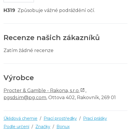
H319
Způsobuje vážné podráždění očí.
Recenze našich zákazníků
Zatím žádné recenze
Výrobce
Procter & Gamble - Rakona, s.r.o.
,
pgsds.im@pg.com
, Ottova 402, Rakovník, 269 01
Úklidová chemie
/
Prací prostředky
/
Prací prášky
Podle určení
/
Značky
/
Bonux