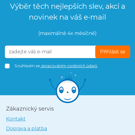
Výběr těch nejlepších slev, akcí a
novinek na váš e-mail
(maximálně 4x měsíčně)
Přihlásit se
Souhlasím se
zpracováním osobních údajů
Zákaznický servis
Kontakt
Doprava a platba