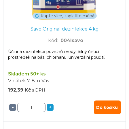
Kupte více, zaplatíte méně
Savo Original dezinfekce 4 kg
Kód
:
004lsavo
Účinná dezinfekce povrchů i vody. Silný čisticí
prostředek na bázi chlornanu, univerzální použití.
Skladem 50+ ks
V pátek
7. 8.
u Vás
192,39 Kč
s DPH
-
+
Do košíku