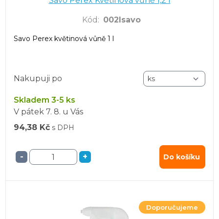
Savo Perex Květinová vůně 1,2 l
Kód
:
002lsavo
Savo Perex květinová vůně 1 l
Nakupuji po
Skladem 3-5 ks
V pátek
7. 8.
u Vás
94,38 Kč
s DPH
-
+
Do košíku
Doporučujeme