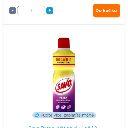
-
+
Do košíku
Kupte více, zaplatíte méně