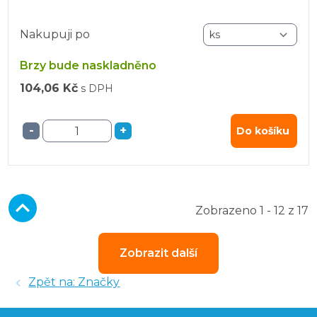
Nakupuji po
Brzy bude naskladněno
104,06 Kč
s DPH
-
+
Do košíku
Zobrazeno 1 - 12 z 17
Zobrazit další
Zpět na: Značky