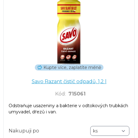
Kupte více, zaplatíte méně
Savo Razant čistič odpadů, 1,2 l
Kód
:
715061
Odstraňuje usazeniny a bakterie v odtokových trubkách
umyvadel, dřezů i van.
Nakupuji po