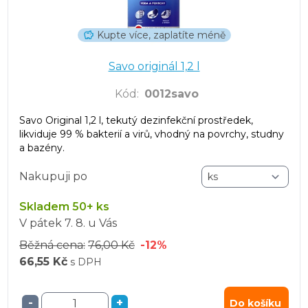
Kupte více, zaplatíte méně
Savo originál 1,2 l
Kód
:
0012savo
Savo Original 1,2 l, tekutý dezinfekční prostředek,
likviduje 99 % bakterií a virů, vhodný na povrchy, studny
a bazény.
Nakupuji po
Skladem 50+ ks
V pátek
7. 8.
u Vás
Běžná cena:
76,00 Kč
-12%
66,55 Kč
s DPH
-
+
Do košíku