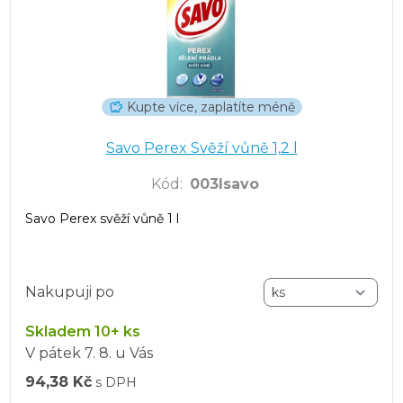
Kupte více, zaplatíte méně
Savo Perex Svěží vůně 1,2 l
Kód
:
003lsavo
Savo Perex svěží vůně 1 l
Nakupuji po
Skladem 10+ ks
V pátek
7. 8.
u Vás
94,38 Kč
s DPH