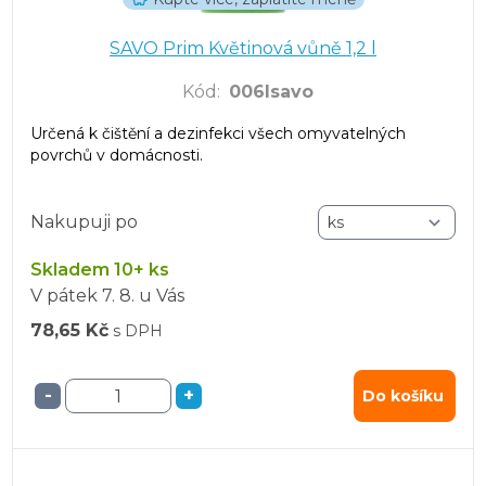
SAVO Prim Květinová vůně 1,2 l
Kód
:
006lsavo
Určená k čištění a dezinfekci všech omyvatelných
povrchů v domácnosti.
Nakupuji po
Skladem 10+ ks
V pátek
7. 8.
u Vás
78,65 Kč
s DPH
-
+
Do košíku