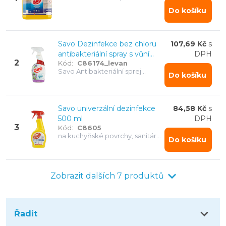
vody. Silný čisticí prostředek na
Do košíku
bázi chlornanu, univerzální
použití.
Savo Dezinfekce bez chloru
107,69 Kč
s
antibakteriální spray s vůní
DPH
2
Kód:
C86174_levan
levandule 700 ml
Savo Antibakteriální sprej
Do košíku
dezinfekce bez chloru 700 ml
Savo univerzální dezinfekce
84,58 Kč
s
500 ml
DPH
3
Kód:
C8605
na kuchyňské povrchy, sanitární
Do košíku
keramiku, obklady, WC sedátko,
odpadkové koše odstraňuje
99,9 % bakterií
Zobrazit dalších 7 produktů
Řadit