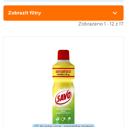
Zobrazit filtry
Zobrazeno 1 - 12 z 17
Kupte více, zaplatíte méně