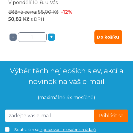
V pondělí
10. 8.
u Vás
Běžná cena:
58,00 Kč
-12%
50,82 Kč
s DPH
-
+
Do košíku
Výběr těch nejlepších slev, akcí a
novinek na váš e-mail
(maximálně 4x měsíčně)
Přihlásit se
Souhlasím se
zpracováním osobních údajů