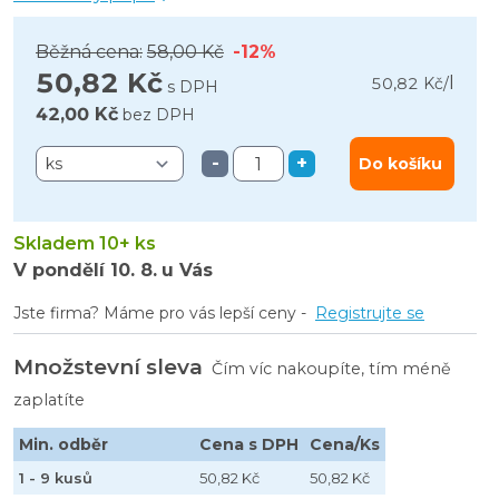
Běžná cena:
58,00 Kč
-12%
50,82 Kč
l
50,82 Kč
/
s DPH
42,00 Kč
bez DPH
-
+
Do košíku
Skladem 10+ ks
V pondělí
10. 8.
u Vás
Jste firma? Máme pro vás lepší ceny -
Registrujte se
Množstevní sleva
Čím víc nakoupíte, tím méně
zaplatíte
Min. odběr
Cena s DPH
Cena/Ks
1 - 9 kusů
50,82 Kč
50,82 Kč