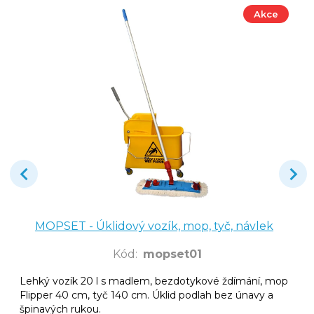
Akce
MOPSET - Úklidový vozík, mop, tyč, návlek
Kód
:
mopset01
Lehký vozík 20 l s madlem, bezdotykové ždímání, mop
Flipper 40 cm, tyč 140 cm. Úklid podlah bez únavy a
špinavých rukou.