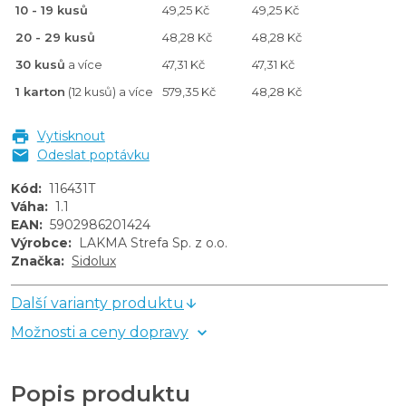
10 - 19 kusů
49,25 Kč
49,25 Kč
20 - 29 kusů
48,28 Kč
48,28 Kč
30 kusů
a více
47,31 Kč
47,31 Kč
1 karton
(12 kusů) a více
579,35 Kč
48,28 Kč
Vytisknout
Odeslat poptávku
Kód
:
116431T
Váha
:
1.1
EAN
:
5902986201424
Výrobce
:
LAKMA Strefa Sp. z o.o.
Značka
:
Sidolux
Další varianty produktu
Možnosti a ceny dopravy
Popis produktu