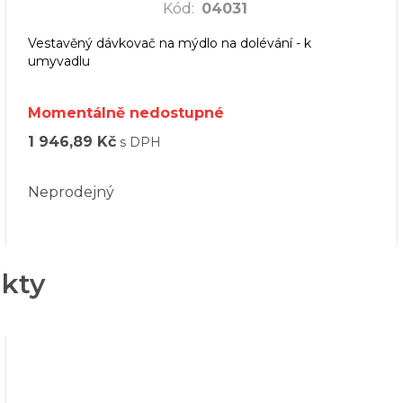
Kód
:
04031
Vestavěný dávkovač na mýdlo na dolévání - k
umyvadlu
Momentálně nedostupné
1 946,89 Kč
s DPH
Neprodejný
ukty