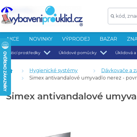
AKCE
NOVINKY
VÝPRODEJ
BAZAR
ZNA
Čisticí prostředky
Úklidové pomůcky
Úklidová a 
Simex vestavěný dávkovač mýdla na dolévání 0,5 l
Simex nerezová fontána na pitnou vodu, výška 80 cm
Hygienické systémy
Dávkovače a z
Simex antivandalové umyvadlo nerez - pov
Simex antivandalové umyva