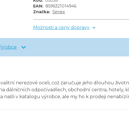
Kód
:
03035
EAN
:
8596321014946
Značka
:
Simex
Možnosti a ceny dopravy
Výrobce
valitní nerezové oceli, což zaručuje jeho dlouhou život
a dálničních odpočívadlech, obchodní centra, hotely, kl
na našli v katalogu výrobce, ale my ho k prodeji nenabí