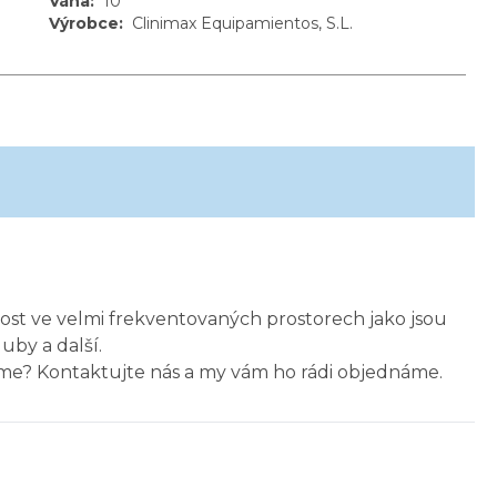
Váha
:
10
Výrobce
:
Clinimax Equipamientos, S.L.
nost ve velmi frekventovaných prostorech jako jsou
uby a další.
zíme? Kontaktujte nás a my vám ho rádi objednáme.