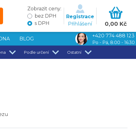
Zobrazit ceny:
bez DPH
Registrace
s DPH
0,00 Kč
Přihlášení
+420 774 488 123
DNA
BLOG
Po - Pá, 8:00 - 16:30
ena
Podle určení
Ostatní
rezu