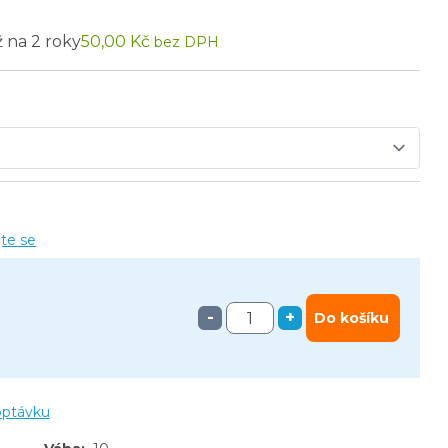
ž na 2 roky
50,00 Kč
bez DPH
jte se
-
+
Do košíku
optávku