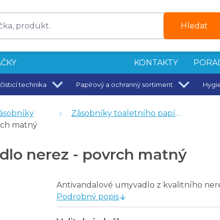
Hledat
ČKY
KONTAKTY
PORA
čisticí technika
Papírový a ochranný sortiment
Hygi
ásobníky
Zásobníky toaletního papíru
rch matný
dlo nerez - povrch matný
Antivandalové umyvadlo z kvalitního ne
Podrobný popis