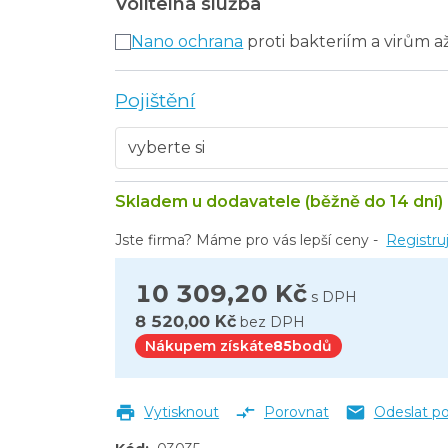
Volitelná služba
Nano ochrana
proti bakteriím a virům a
Pojištění
Skladem u dodavatele (běžně do 14 dní)
Jste firma? Máme pro vás lepší ceny -
Registru
10 309,20 Kč
s DPH
8 520,00 Kč
bez DPH
Nákupem získáte
85
bodů
Vytisknout
Porovnat
Odeslat p