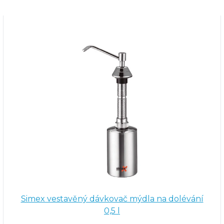
Simex vestavěný dávkovač mýdla na dolévání
0,5 l