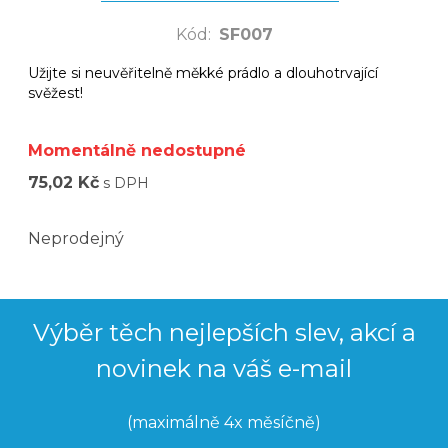
Kód
:
SF007
Užijte si neuvěřitelně měkké prádlo a dlouhotrvající
svěžest!
Momentálně nedostupné
75,02 Kč
s DPH
Neprodejný
Výběr těch nejlepších slev, akcí a
novinek na váš e-mail
(maximálně 4x měsíčně)