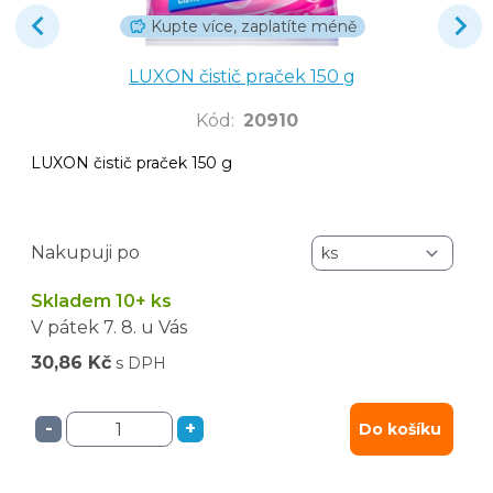
Kupte více, zaplatíte méně
LUXON čistič praček 150 g
Kód
:
20910
LUXON čistič praček 150 g
Nakupuji po
Skladem 10+ ks
V pátek
7. 8.
u Vás
30,86 Kč
s DPH
-
+
Do košíku