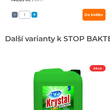
s DPH
-
+
Do košíku
Další varianty k STOP BAKT
Akce