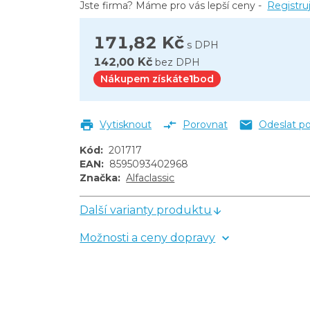
Jste firma? Máme pro vás lepší ceny -
Registru
171,82 Kč
s DPH
142,00 Kč
bez DPH
Nákupem získáte
1
bod
Vytisknout
Porovnat
Odeslat p
Kód
:
201717
EAN
:
8595093402968
Značka
:
Alfaclassic
Další varianty produktu
Možnosti a ceny dopravy