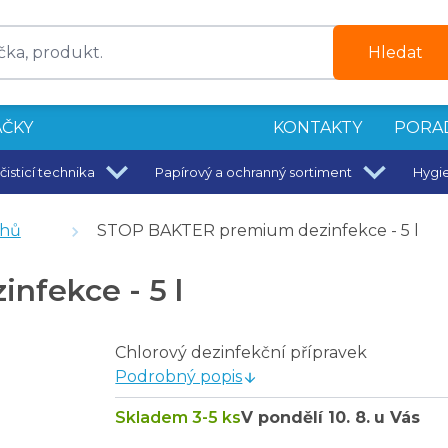
Hledat
ČKY
KONTAKTY
PORA
čisticí technika
Papírový a ochranný sortiment
Hygi
epudrované XL
 cm 370 g/m2. Extra savý, vysoký vlas
chů
STOP BAKTER premium dezinfekce - 5 l
epudrované L
é, žluté, 25 g; velikost: M
fekce - 5 l
Chlorový dezinfekční přípravek
g
Podrobný popis
Skladem 3-5 ks
V pondělí
10. 8.
u Vás