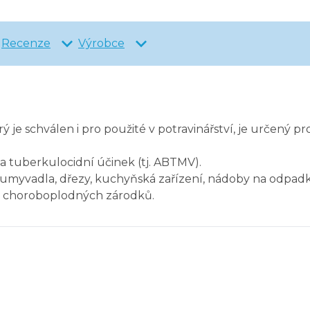
Recenze
Výrobce
ý je schválen i pro použité v potravinářství, je určený pr
 a tuberkulocidní účinek (tj. ABTMV).
, umyvadla, dřezy, kuchyňská zařízení, nádoby na odpad
ez choroboplodných zárodků.