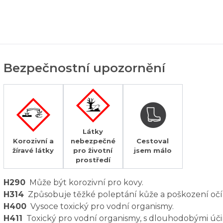
Bezpečnostní upozornění
Látky
Korozivní a
nebezpečné
Cestoval
žíravé látky
pro životní
jsem málo
prostředí
H290
Může být korozivní pro kovy.
H314
Způsobuje těžké poleptání kůže a poškození očí
H400
Vysoce toxický pro vodní organismy.
H411
Toxický pro vodní organismy, s dlouhodobými úči