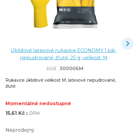
Úklidové latexové rukavice ECONOMY 1 pár,
nepudrované, žluté, 25 g; velikost: M
Kód
:
300006M
Rukavice úklidové velikost M, latexové nepudrované,
žluté
Momentálně nedostupné
15,61 Kč
s DPH
Neprodejný