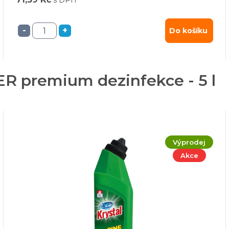
s DPH
-
+
Do košíku
ER premium dezinfekce - 5 l
Výprodej
Akce