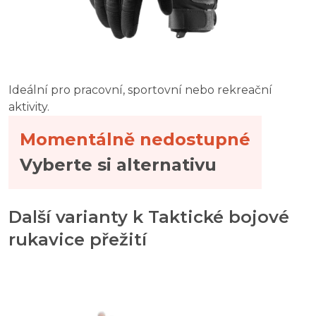
MAPA Ultrane 549 jemné rukavice pro základní ochranu
Rukavice úklidové vel. XL/10
YORK úklidové rukavice velikost L
Ideální pro pracovní, sportovní nebo rekreační
aktivity.
Momentálně nedostupné
Vyberte si alternativu
Další varianty k Taktické bojové
rukavice přežití