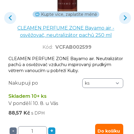
Kupte více, zaplatíte méně
CLEAMEN PERFUME ZONE Bayamo air -
osvěžovač, neutralizátor pachů 250 ml
Kód
:
VCFAB002599
CLEAMEN PERFUME ZONE Bayamo air. Neutralizátor
pachů a osvěžovač vzduchu inspirovaný prudkým
větrem vanoucím u pobřeží Kuby.
Nakupuji po
Skladem 10+ ks
V pondělí
10. 8.
u Vás
88,57 Kč
s DPH
-
+
Do košíku