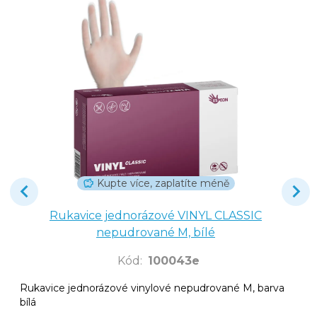
Kupte více, zaplatíte méně
Rukavice jednorázové VINYL CLASSIC
nepudrované M, bílé
Kód
:
100043e
Rukavice jednorázové vinylové nepudrované M, barva
bílá