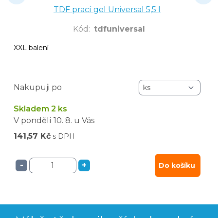
TDF prací gel Universal 5,5 l
Kód
:
tdfuniversal
XXL balení
Nakupuji po
Skladem 2 ks
V pondělí
10. 8.
u Vás
141,57 Kč
s DPH
-
+
Do košíku