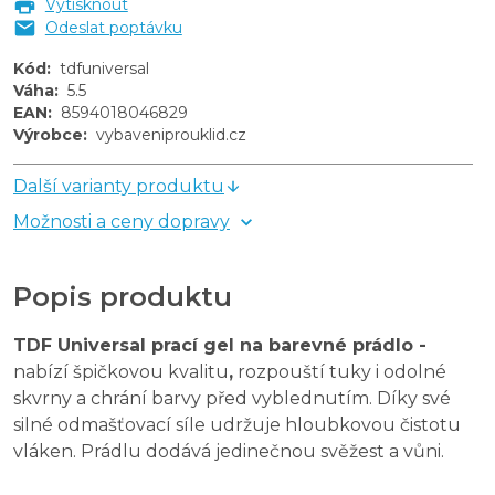
Vytisknout
Odeslat poptávku
Kód
:
tdfuniversal
Váha
:
5.5
EAN
:
8594018046829
Výrobce
:
vybaveniprouklid.cz
Další varianty produktu
Možnosti a ceny dopravy
Popis produktu
TDF Universal prací gel na barevné prádlo -
nabízí špičkovou kvalitu
,
rozpouští tuky i odolné
skvrny a chrání barvy před vyblednutím. Díky své
silné odmašťovací síle udržuje hloubkovou čistotu
vláken. Prádlu dodává jedinečnou svěžest a vůni.