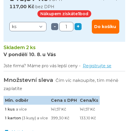
117,00 Kč
bez DPH
Nákupem získáte
1
bod
-
+
Do košíku
Skladem 2 ks
V pondělí
10. 8.
u Vás
Jste firma? Máme pro vás lepší ceny -
Registrujte se
Množstevní sleva
Čím víc nakoupíte, tím méně
zaplatíte
Min. odběr
Cena s DPH
Cena/Ks
1 kus
a více
141,57 Kč
141,57 Kč
1 karton
(3 kusy) a více
399,30 Kč
133,10 Kč