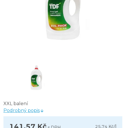
XXL balení
Podrobný popis
141,57 Kč
l
25,74 Kč
/
s DPH