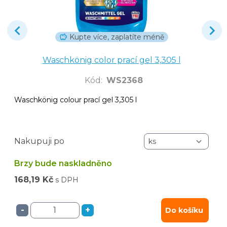
Kupte více, zaplatíte méně
Waschkönig color prací gel 3,305 l
Kód
:
WS2368
Waschkönig colour prací gel 3,305 l
Nakupuji po
Brzy bude naskladněno
168,19 Kč
s DPH
-
+
Do košíku