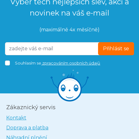
Výběr těch nejlepších slev, akcí a
novinek na váš e-mail
(maximálně 4x měsíčně)
Přihlásit se
Souhlasím se
zpracováním osobních údajů
Zákaznický servis
Kontakt
Doprava a platba
Náhradní plnění