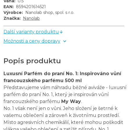
Váha
:
0.5
EAN
:
8594201614521
Výrobce
:
Nanolab shop, spol. s r.o.
Značka
:
Nanolab
Další varianty produktu
Možnosti a ceny dopravy
Popis produktu
Luxusní Parfém do praní No. 1: Inspirováno vůní
francouzského parfému 500 ml
Představujeme vám náhradu běžné aviváže - luxusní
parfém do praní No. 1, který je inspirován vůní
francouzského parfému
My Way
.
No. 1 však není jen o vůni. Jeho složení je šetrné k
vašemu oblečení a zároveň k životnímu prostředí.
Místo agresivních chemikálií, které mohou poškodit
vlákna vašeho oblečení a zatížit přírodu, No. 1