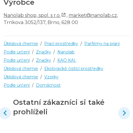
Výrobce
Nanolab shop, spol. s r.o.
,
market@nanolab.cz
,
Trnkova 3052/137, Brno, 628 00
Úklidová chemie
/
Prací prostředky
/
Parfémy na praní
Podle určení
/
Značky
/
Nanolab
Podle určení
/
Značky
/
KAO KAI.
Úklidová chemie
/
Ekologické čistící prostředky
Úklidová chemie
/
Vzorky
Podle určení
/
Domácnost
Ostatní zákazníci si také
prohlíželi