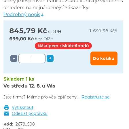
který je inspirován francouzskou vůní a je vyroben s
ohledem na nejnáročnější zákazníky.
Podrobný popis
845,79 Kč
l
1 691,58 Kč
/
s DPH
699,00 Kč
bez DPH
Nákupem získáte
6
bodů
-
+
Do košíku
Skladem 1 ks
Ve středu
12. 8.
u Vás
Jste firma? Máme pro vás lepší ceny -
Registrujte se
Vytisknout
Odeslat poptávku
Kód
:
2679_500