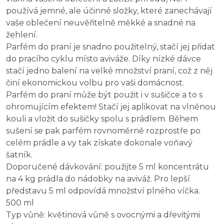
používá jemné, ale účinné složky, které zanechávají
vaše oblečení neuvěřitelně měkké a snadné na
žehlení.
Parfém do praní je snadno použitelný, stačí jej přidat
do pracího cyklu místo aviváže. Díky nízké dávce
stačí jedno balení na velké množství praní, což z něj
činí ekonomickou volbu pro vaši domácnost.
Parfém do praní může být použit i v sušičce a to s
ohromujícím efektem! Stačí jej aplikovat na vlněnou
kouli a vložit do sušičky spolu s prádlem. Během
sušení se pak parfém rovnoměrně rozprostře po
celém prádle a vy tak získate dokonale voňavý
šatník.
Doporučené dávkování: použijte 5 ml koncentrátu
na 4 kg prádla do nádobky na aviváž. Pro lepší
představu 5 ml odpovídá množství plného víčka.
500 ml
Typ vůně: květinová vůně s ovocnými a dřevitými