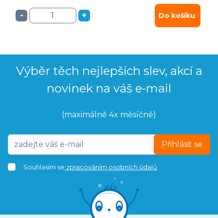
-
+
Do košíku
Výběr těch nejlepších slev, akcí a
novinek na váš e-mail
(maximálně 4x měsíčně)
Přihlásit se
Souhlasím se
zpracováním osobních údajů