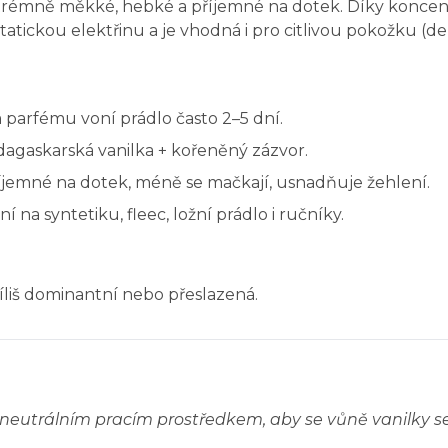
xtrémně měkké, hebké a příjemné na dotek. Díky koncen
tatickou elektřinu a je vhodná i pro citlivou pokožku (d
 parfému voní prádlo často 2–5 dní.
dagaskarská vanilka + kořeněný zázvor.
íjemné na dotek, méně se mačkají, usnadňuje žehlení.
ní na syntetiku, fleec, ložní prádlo i ručníky.
íliš dominantní nebo přeslazená.
eutrálním pracím prostředkem, aby se vůně vanilky se