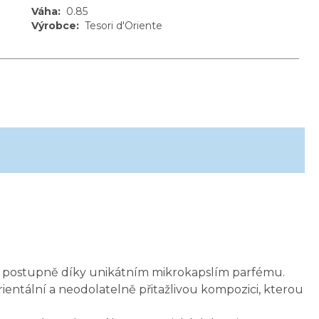
Váha
:
0.85
Výrobce
:
Tesori d'Oriente
ňuje postupně díky unikátním mikrokapslím parfému.
ientální a neodolatelně přitažlivou kompozici, kterou