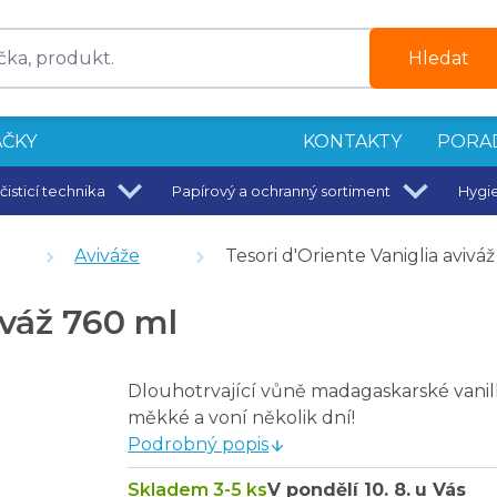
Hledat
ČKY
KONTAKTY
PORA
čisticí technika
Papírový a ochranný sortiment
Hygi
Aviváže
Tesori d'Oriente Vaniglia avivá
iváž 760 ml
 francouzskou vůní No. 1 - 150 ml
Dlouhotrvající vůně madagaskarské vanil
měkké a voní několik dní!
Podrobný popis
ž 760 ml
Skladem 3-5 ks
V pondělí
10. 8.
u Vás