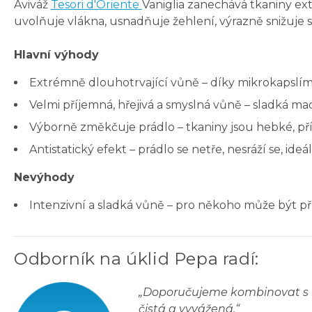
Aviváž
Tesori d'Oriente
Vaniglia zanechává tkaniny e
uvolňuje vlákna, usnadňuje žehlení, výrazně snižuje s
Hlavní výhody
Extrémně dlouhotrvající vůně – díky mikrokapslím
Velmi příjemná, hřejivá a smyslná vůně – sladká ma
Výborně změkčuje prádlo – tkaniny jsou hebké, př
Antistatický efekt – prádlo se netře, nesráží se, ideál
Nevýhody
Intenzivní a sladká vůně – pro někoho může být př
Odborník na úklid Pepa radí
:
„
Doporučujeme kombinovat s n
čistá a vyvážená.
“