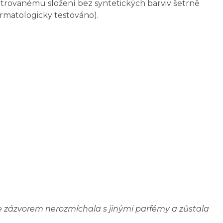
trovanému složení bez syntetických barviv šetrně
ermatologicky testováno).
 zázvorem nerozmíchala s jinými parfémy a zůstala