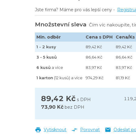
Jste firma? Máme pro vás lepší ceny -
Registru
Množstevní sleva
Čím víc nakoupíte, t
vek, 4 L
Min. odběr
Cena s DPH
Cena/Ks
1 - 2 kusy
89,42 Kč
89,42 Kč
3 - 5 kusů
86,64 Kč
86,64 Kč
6 kusů
a více
83,97 Kč
83,97 Kč
1 karton
(12 kusů) a více
974,29 Kč
81,19 Kč
89,42 Kč
119,
s DPH
73,90 Kč
bez DPH
Vytisknout
Porovnat
Odeslat p