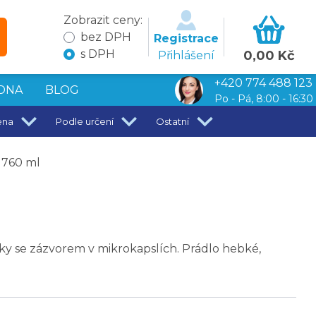
Zobrazit ceny:
bez DPH
Registrace
s DPH
0,00 Kč
Přihlášení
+420 774 488 123
DNA
BLOG
Po - Pá, 8:00 - 16:30
ena
Podle určení
Ostatní
ž 760 ml
ky se zázvorem v mikrokapslích. Prádlo hebké,