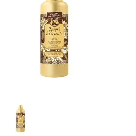
Softlan Windfrisch aviváž 1 l
Lenor Professional Aviváž Fialový květ 200 dávek, 4 l
Lenor aviváž Summer Breeze 4 l
Lenor Professional aviváž Freshness Protection 200 dá