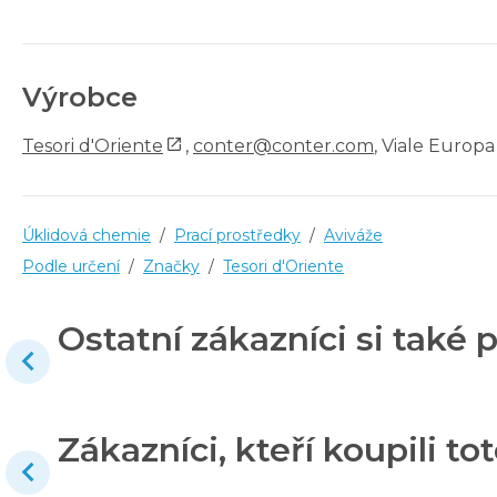
Výrobce
Tesori d'Oriente
,
conter@conter.com
, Viale Europa
Úklidová chemie
/
Prací prostředky
/
Aviváže
Podle určení
/
Značky
/
Tesori d'Oriente
Ostatní zákazníci si také p
Zákazníci, kteří koupili tot