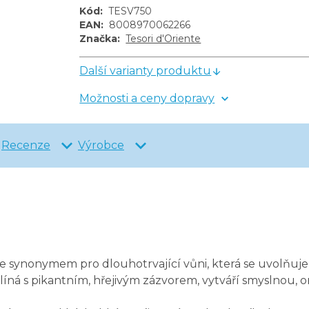
Kód
:
TESV750
EAN
:
8008970062266
Značka
:
Tesori d'Oriente
Další varianty produktu
Možnosti a ceny dopravy
Recenze
Výrobce
čce je synonymem pro dlouhotrvající vůni, která se uvol
ná s pikantním, hřejivým zázvorem, vytváří smyslnou, or