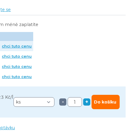
jte se
ím méně zaplatíte
chci tuto cenu
chci tuto cenu
chci tuto cenu
chci tuto cenu
l
23 Kč
/
-
+
Do košíku
optávku