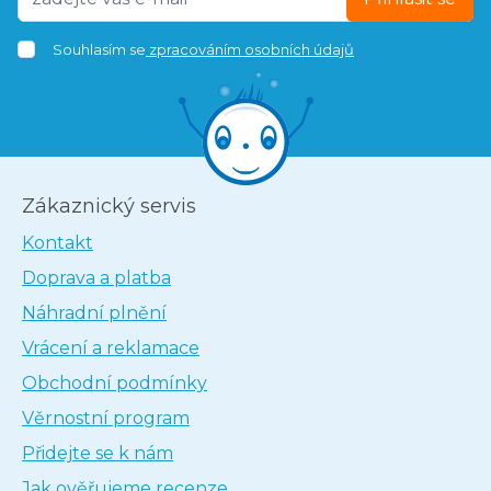
Souhlasím se
zpracováním osobních údajů
Zákaznický servis
Kontakt
Doprava a platba
Náhradní plnění
Vrácení a reklamace
Obchodní podmínky
Věrnostní program
Přidejte se k nám
Jak ověřujeme recenze