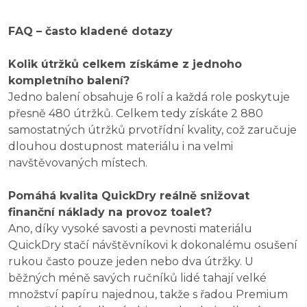
FAQ – často kladené dotazy
Kolik útržků celkem získáme z jednoho
kompletního balení?
Jedno balení obsahuje 6 rolí a každá role poskytuje
přesně 480 útržků. Celkem tedy získáte 2 880
samostatných útržků prvotřídní kvality, což zaručuje
dlouhou dostupnost materiálu i na velmi
navštěvovaných místech.
Pomáhá kvalita QuickDry reálně snižovat
finanční náklady na provoz toalet?
Ano, díky vysoké savosti a pevnosti materiálu
QuickDry stačí návštěvníkovi k dokonalému osušení
rukou často pouze jeden nebo dva útržky. U
běžných méně savých ručníků lidé tahají velké
množství papíru najednou, takže s řadou Premium