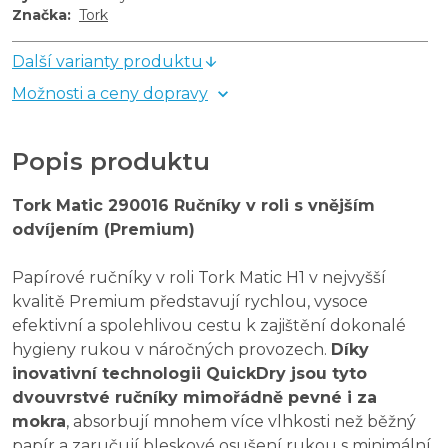
Značka
:
Tork
Další varianty produktu
Možnosti a ceny dopravy
Popis produktu
Tork Matic 290016 Ručníky v roli s vnějším
odvíjením (Premium)
Papírové ručníky v roli Tork Matic H1 v nejvyšší
kvalitě Premium představují rychlou, vysoce
efektivní a spolehlivou cestu k zajištění dokonalé
hygieny rukou v náročných provozech.
Díky
inovativní technologii QuickDry jsou tyto
dvouvrstvé ručníky mimořádně pevné i za
mokra
, absorbují mnohem více vlhkosti než běžný
papír a zaručují bleskové osušení rukou s minimální