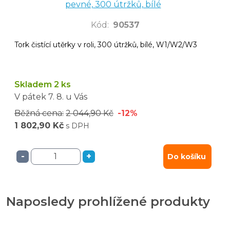
pevné, 300 útržků, bílé
Kód
:
90537
Tork čistící utěrky v roli, 300 útržků, bílé, W1/W2/W3
Skladem 2 ks
V pátek
7. 8.
u Vás
Běžná cena:
2 044,90 Kč
-12%
1 802,90 Kč
s DPH
-
+
Do košíku
Naposledy prohlížené produkty