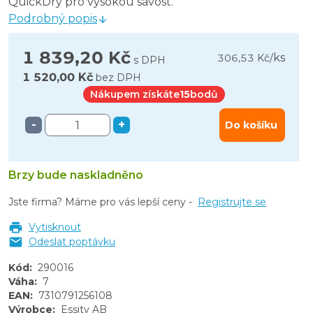
QuickDry pro vysokou savost.
Podrobný popis
1 839,20 Kč
ks
306,53 Kč
/
s DPH
1 520,00 Kč
bez DPH
Nákupem získáte
15
bodů
-
+
Do košíku
Brzy bude naskladněno
Jste firma? Máme pro vás lepší ceny -
Registrujte se
Vytisknout
Odeslat poptávku
Kód
:
290016
Váha
:
7
EAN
:
7310791256108
Výrobce
:
Essity AB