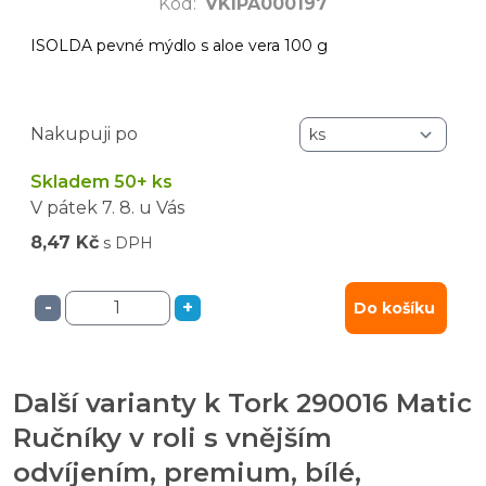
Kód
:
VKIPA000197
ISOLDA pevné mýdlo s aloe vera 100 g
Nakupuji po
Skladem 50+ ks
V pátek
7. 8.
u Vás
8,47 Kč
s DPH
-
+
Do košíku
Další varianty k Tork 290016 Matic
Ručníky v roli s vnějším
odvíjením, premium, bílé,