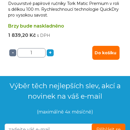
Dvouvrstvé papírové ručníky Tork Matic Premium v roli
s délkou 100 m. Rychleschnoucí technologie QuickDry
pro vysokou savost.
Brzy bude naskladněno
1 839,20 Kč
s DPH
-
+
Do košíku
Výběr těch nejlepších slev, akcí a
novinek na váš e-mail
(maximálně 4x měsíčně)
Přihlásit se