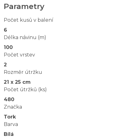
Parametry
Počet kusů v balení
6
Délka návinu (m)
100
Počet vrstev
2
Rozměr útržku
21 x 25 cm
Počet útržků (ks)
480
Značka
Tork
Barva
Bílá