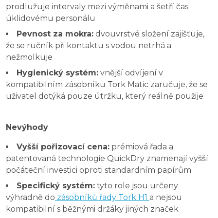
prodlužuje intervaly mezi výměnami a šetří čas
úklidovému personálu
Pevnost za mokra:
dvouvrstvé složení zajišťuje,
že se ručník při kontaktu s vodou netrhá a
nežmolkuje
Hygienický systém:
vnější odvíjení v
kompatibilním zásobníku Tork Matic zaručuje, že se
uživatel dotýká pouze útržku, který reálně použije
Nevýhody
Vyšší pořizovací cena:
prémiová řada a
patentovaná technologie QuickDry znamenají vyšší
počáteční investici oproti standardním papírům
Specifický systém:
tyto role jsou určeny
výhradně do
zásobníků řady Tork H1
a nejsou
kompatibilní s běžnými držáky jiných značek