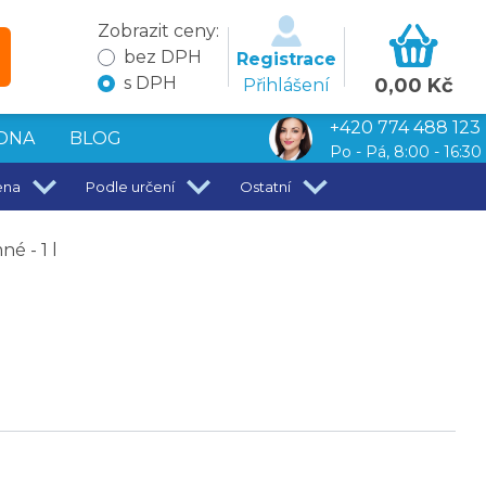
Zobrazit ceny:
bez DPH
Registrace
s DPH
0,00 Kč
Přihlášení
+420 774 488 123
DNA
BLOG
Po - Pá, 8:00 - 16:30
ena
Podle určení
Ostatní
é - 1 l