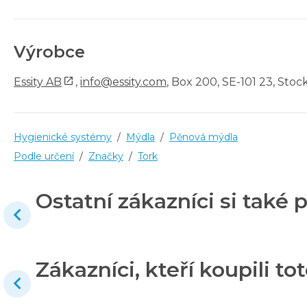
Výrobce
Essity AB
,
info@essity.com
, Box 200, SE-101 23, Sto
Hygienické systémy
/
Mýdla
/
Pěnová mýdla
Podle určení
/
Značky
/
Tork
Ostatní zákazníci si také p
Zákazníci, kteří koupili tot