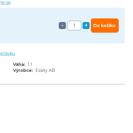
jte se
-
+
Do košíku
optávku
Váha
:
1.1
Výrobce
:
Essity AB