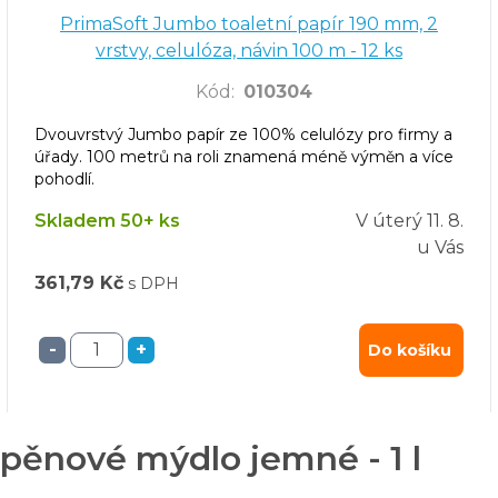
PrimaSoft Jumbo toaletní papír 190 mm, 2
vrstvy, celulóza, návin 100 m - 12 ks
Kód
:
010304
Dvouvrstvý Jumbo papír ze 100% celulózy pro firmy a
úřady. 100 metrů na roli znamená méně výměn a více
pohodlí.
Skladem 50+ ks
V úterý
11. 8.
u Vás
361,79 Kč
s DPH
-
+
Do košíku
 pěnové mýdlo jemné - 1 l