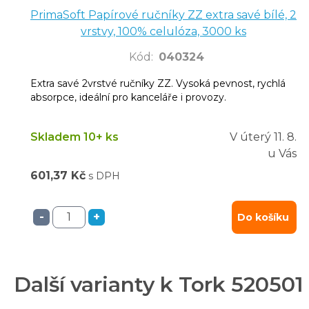
PrimaSoft Papírové ručníky ZZ extra savé bílé, 2
vrstvy, 100% celulóza, 3000 ks
Kód
:
040324
Extra savé 2vrstvé ručníky ZZ. Vysoká pevnost, rychlá
absorpce, ideální pro kanceláře i provozy.
Skladem 10+ ks
V úterý
11. 8.
u Vás
601,37 Kč
s DPH
-
+
Do košíku
Další varianty k Tork 520501