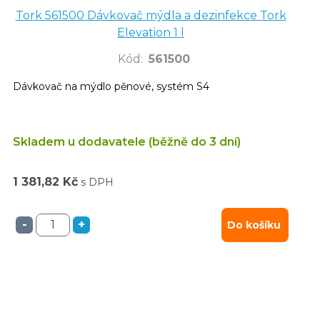
Tork 561500 Dávkovač mýdla a dezinfekce Tork
Elevation 1 l
Kód
:
561500
Dávkovač na mýdlo pěnové, systém S4
Skladem u dodavatele (běžně do 3 dní)
1 381,82 Kč
s DPH
-
+
Do košíku