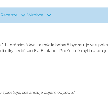
Recenze
Výrobce
 1 l
- prémiová kvalita mýdla bohatě hydratuje vaši pok
ředí díky certifikaci EU Ecolabel. Pro šetrné mytí rukou
u zplošťuje, což snižuje objem odpadu.
“