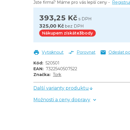
Jste firma? Máme pro vás lepší ceny -
Registru
393,25 Kč
s DPH
325,00 Kč
bez DPH
Nákupem získáte
3
body
Vytisknout
Porovnat
Odeslat p
Kód
:
520501
EAN
:
7322540507522
Značka
:
Tork
Další varianty produktu
Možnosti a ceny dopravy