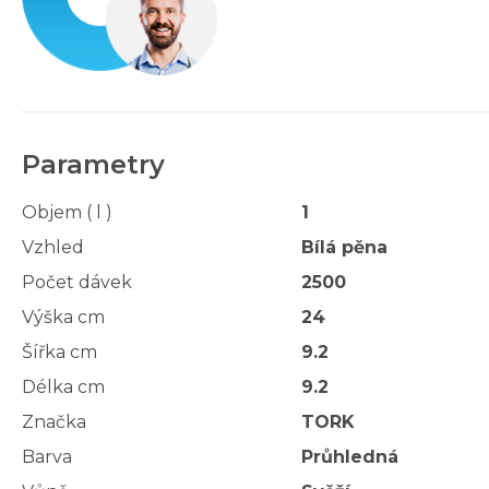
Parametry
Objem ( l )
1
Vzhled
Bílá pěna
Počet dávek
2500
Výška cm
24
Šířka cm
9.2
Délka cm
9.2
Značka
TORK
Barva
Průhledná