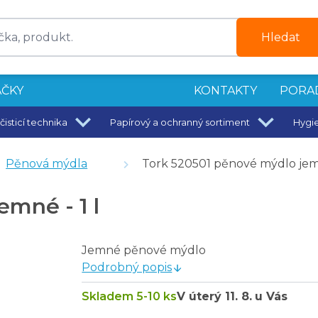
Hledat
ČKY
KONTAKTY
PORA
čisticí technika
Papírový a ochranný sortiment
Hygi
on 1 l
lóza, návin 100 m - 12 ks
Pěnová mýdla
Tork 520501 pěnové mýdlo jemn
vy, 100% celulóza, 3000 ks
5 ks
mné - 1 l
30 dní vůně - Mango
Jemné pěnové mýdlo
Podrobný popis
Skladem 5-10 ks
V úterý
11. 8.
u Vás