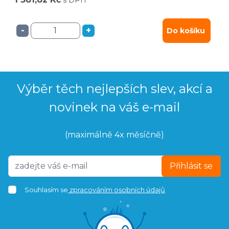
-
+
Do košíku
Výběr těch nejlepších slev, akcí a
novinek na váš e-mail
(maximálně 4x měsíčně)
Přihlásit se
Souhlasím se
zpracováním osobních údajů