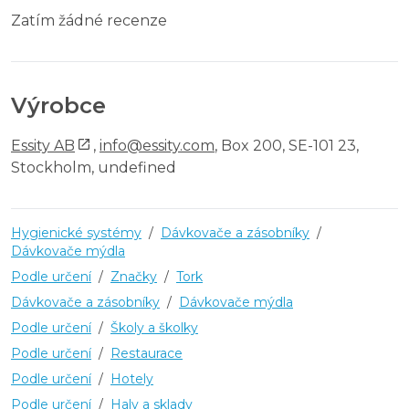
Zatím žádné recenze
Výrobce
Essity AB
,
info@essity.com
, Box 200, SE-101 23,
Stockholm, undefined
Hygienické systémy
/
Dávkovače a zásobníky
/
Dávkovače mýdla
Podle určení
/
Značky
/
Tork
Dávkovače a zásobníky
/
Dávkovače mýdla
Podle určení
/
Školy a školky
Podle určení
/
Restaurace
Podle určení
/
Hotely
Podle určení
/
Haly a sklady