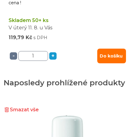
cena !
Skladem 50+ ks
V úterý
11. 8.
u Vás
119,79 Kč
s DPH
-
+
Do košíku
Naposledy prohlížené produkty
Smazat vše