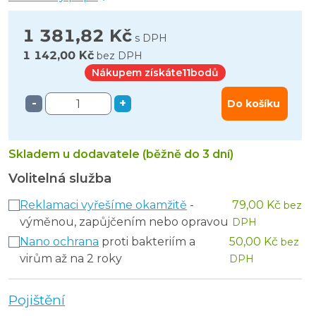
1 381,82 Kč
s DPH
1 142,00 Kč
bez DPH
Nákupem získáte
11
bodů
-
+
Do košíku
Skladem u dodavatele (běžně do 3 dní)
Volitelná služba
Reklamaci vyřešíme okamžitě
-
79,00 Kč
bez
výměnou, zapůjčením nebo opravou
DPH
Nano ochrana
proti bakteriím a
50,00 Kč
bez
virům až na 2 roky
DPH
Pojištění