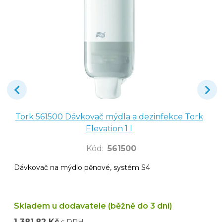
Tork 561500 Dávkovač mýdla a dezinfekce Tork
Elevation 1 l
Kód
:
561500
Dávkovač na mýdlo pěnové, systém S4
Skladem u dodavatele (běžně do 3 dní)
1 381,82 Kč
s DPH