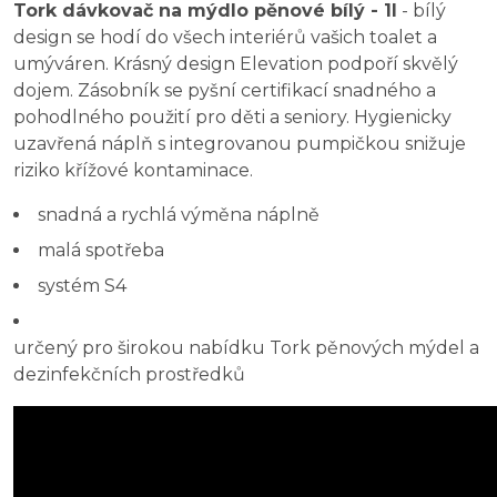
Tork dávkovač na mýdlo pěnové bílý - 1l
- bílý
design se hodí do všech interiérů vašich toalet a
umýváren. Krásný design Elevation podpoří skvělý
dojem. Zásobník se pyšní certifikací snadného a
pohodlného použití pro děti a seniory. Hygienicky
uzavřená náplň s integrovanou pumpičkou snižuje
riziko křížové kontaminace.
snadná a rychlá výměna náplně
malá spotřeba
systém S4
určený pro širokou nabídku Tork pěnových mýdel a
dezinfekčních prostředků