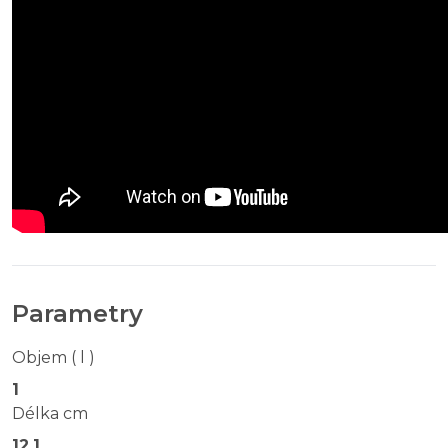
Parametry
Objem ( l )
1
Délka cm
12.1