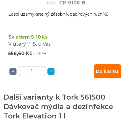
Kód
:
CP-0106-B
Losdi uzamykatelný zásobník papírových ručníků
Skladem 5-10 ks
V úterý
11. 8.
u Vás
556,60 Kč
s DPH
-
+
Do košíku
Další varianty k Tork 561500
Dávkovač mýdla a dezinfekce
Tork Elevation 1 l