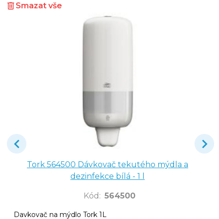
Smazat vše
Tork 564500 Dávkovač tekutého mýdla a
dezinfekce bílá - 1 l
Kód
:
564500
Davkovač na mýdlo Tork 1L