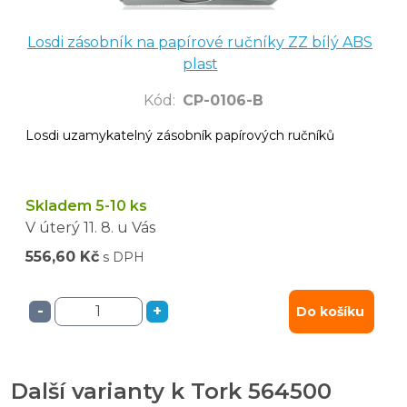
Losdi zásobník na papírové ručníky ZZ bílý ABS
plast
Kód
:
CP-0106-B
Losdi uzamykatelný zásobník papírových ručníků
Skladem 5-10 ks
V úterý
11. 8.
u Vás
556,60 Kč
s DPH
-
+
Do košíku
Další varianty k Tork 564500