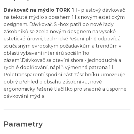
Dávkovač na mýdlo TORK 1 l
- plastový dávkovač
na tekuté mýdlo s obsahem 1 l s novým estetickým
designem. Dávkovač S -box patří do nové řady
zásobníků se zcela novým designem na vysoké
estetické úrovni, technické řešení plně odpovídá
současným evropským požadavkům a trendům v
oblasti vybavení interiérů sociálního
zázemí.Dávkovač se otevírá shora - jednoduché a
rychlé doplňování, náplň výměnná patrona 1 l.
Polotransparentí spodní část zásobníku umožňuje
dobrý přehled o obsahu zásobníku, nově
ergonomicky řešené tlačítko pro snadné a úsporné
dávkování mýdla.
Parametry