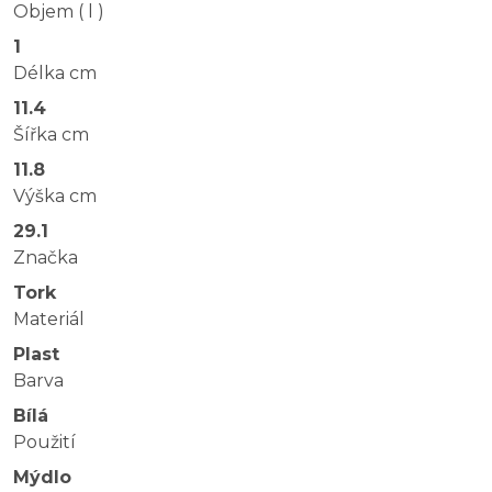
Objem ( l )
1
Délka cm
11.4
Šířka cm
11.8
Výška cm
29.1
Značka
Tork
Materiál
Plast
Barva
Bílá
Použití
Mýdlo