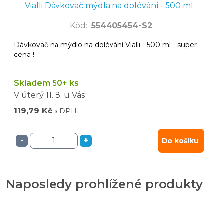
Vialli Dávkovač mýdla na dolévání - 500 ml
Kód
:
554405454-S2
Dávkovač na mýdlo na dolévání Vialli - 500 ml - super
cena !
Skladem 50+ ks
V úterý
11. 8.
u Vás
119,79 Kč
s DPH
-
+
Do košíku
Naposledy prohlížené produkty