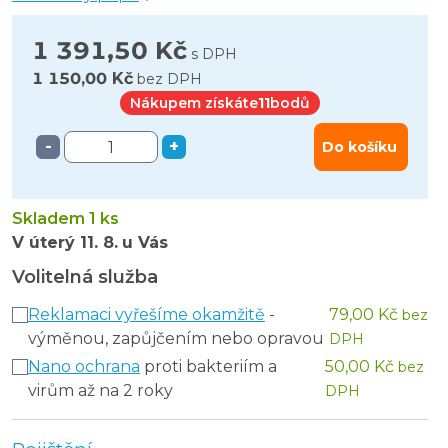
1 391,50 Kč
s DPH
1 150,00 Kč
bez DPH
Nákupem získáte
11
bodů
-
+
Do košíku
Skladem 1 ks
V úterý
11. 8.
u Vás
Volitelná služba
Reklamaci vyřešíme okamžitě
-
79,00 Kč
bez
výměnou, zapůjčením nebo opravou
DPH
Nano ochrana
proti bakteriím a
50,00 Kč
bez
virům až na 2 roky
DPH