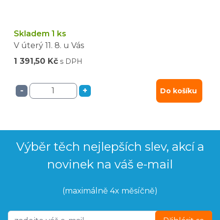
Skladem 1 ks
V úterý
11. 8.
u Vás
1 391,50 Kč
s DPH
-
+
Do košíku
Výběr těch nejlepších slev, akcí a
novinek na váš e-mail
(maximálně 4x měsíčně)