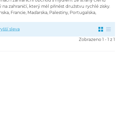
í i zahraniční obchod s mýdlem. ze strany členů
a zahraničí, který měl přinést družstvu rychlé zisky.
nska, Francie, Maďarska, Palestiny, Portugalska,
yšší sleva
Zobrazeno 1 - 1 z 1