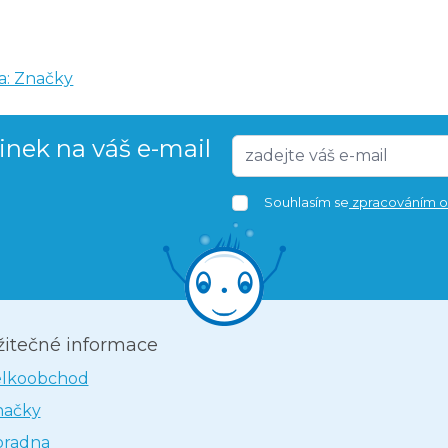
a: Značky
vinek na váš e-mail
Souhlasím se
zpracováním o
žitečné informace
elkoobchod
načky
oradna