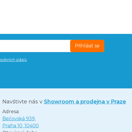
Přihlásit se
sobních údajů
Navštivte nás v
Showroom a prodejna v Praze
Adresa:
Bečovská 939,
Praha 10, 10400