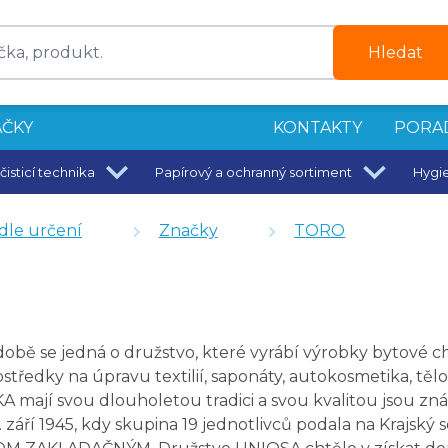
Hledat
ČKY
KONTAKTY
PORA
čisticí technika
Papírový a ochranný sortiment
Hygi
dle určení
Značky
TORO
obě se jedná o družstvo, které vyrábí výrobky bytové che
středky na úpravu textilií, saponáty, autokosmetika, tě
A mají svou dlouholetou tradici a svou kvalitou jsou
. září 1945, kdy skupina 19 jednotlivců podala na Krajsk