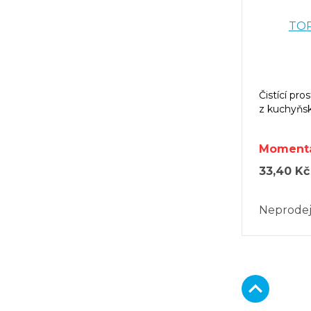
TOR
Čistící pro
z kuchyňs
Momentá
33,40 Kč
Neprode