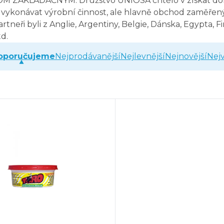
ZAKLADAČNÝM. Družstvo UNIOSA chtělo v získat domác
vykonávat výrobní činnost, ale hlavně obchod zaměřený n
tneři byli z Anglie, Argentiny, Belgie, Dánska, Egypta, Fi
d.
oporučujeme
Nejprodávanější
Nejlevnější
Nejnovější
Nejv