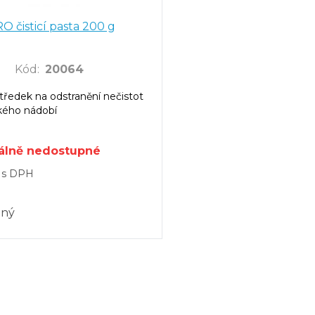
O čisticí pasta 200 g
Kód
:
20064
středek na odstranění nečistot
kého nádobí
lně nedostupné
s DPH
jný