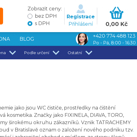
Zobrazit ceny:
bez DPH
Registrace
s DPH
0,00 Kč
Přihlášení
+420 774 488 123
DNA
BLOG
Po - Pá, 8:00 - 16:30
ena
Podle určení
Ostatní
mie jako jsou WC čističe, prostředky na čištění
lová kosmetika. Značky jako FIXINELA, DIAVA, TORO,
 známy širokému okruhu zákazníků. Vznik TATRACHEMY
ý soud v Bratislavě oznam o založení nového podniku tzv.