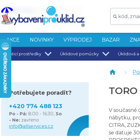
TORO čisticí pasta 200 g
AKCE
NOVINKY
VÝPRODEJ
BAZAR
ZNA
Čisticí prostředky
Úklidové pomůcky
Úklidová a 
Po
TORO
Potřebujete poradit?
+420 774 488 123
V současné d
Po - Pá:
8:00 - 16:30,
So
nábytku, pro
- Ne:
zavřeno
CITRA, ZUZK
info@allservices.cz
se datuje 30