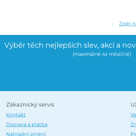
Zpět n
Výběr těch nejlepších slev, akcí a no
(maximálně 4x měsíčně)
Zákaznický servis
U
Kontakt
V
Doprava a platba
Z
Náhradní plnění
P