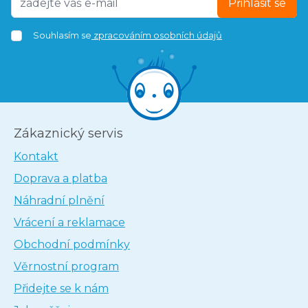
Přihlásit se
Souhlasím se
zpracováním osobních údajů
Zákaznický servis
Kontakt
Doprava a platba
Náhradní plnění
Vrácení a reklamace
Obchodní podmínky
Věrnostní program
Přidejte se k nám