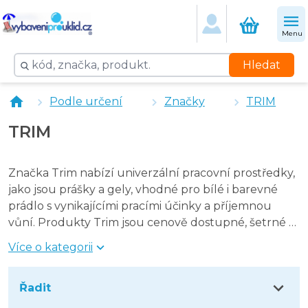
TRIM Univerzální prací prášek 9 kg
TRIM Univerzální prací prášek 4,5 kg
Menu
Hledat
Podle určení
Značky
TRIM
TRIM
Značka Trim nabízí univerzální pracovní prostředky,
jako jsou prášky a gely, vhodné pro bílé i barevné
prádlo s vynikajícími pracími účinky a příjemnou
vůní. Produkty Trim jsou cenově dostupné, šetrné k
životnímu prostředí a oblíbené pro svou efektivitu
Více o kategorii
při práci na dostupný od 30 °C do 95 °C.
Řadit