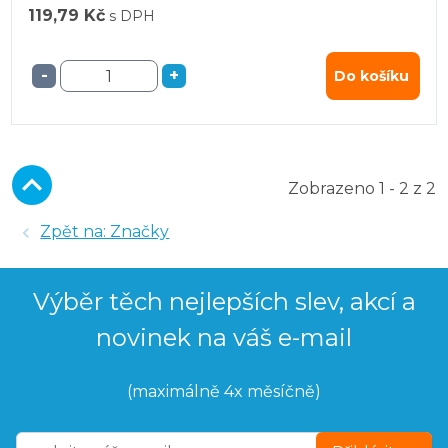
119,79 Kč
s DPH
-
+
Do košíku
Zobrazeno 1 - 2 z 2
Zpět na: Značky
Výběr těch nejlepších slev, akcí a
novinek na váš e-mail
(maximálně 4x měsíčně)