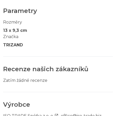
Parametry
Rozměry
13 x 9,3 cm
Značka
TRIZAND
Recenze našich zákazníků
Zatím žádné recenze
Výrobce
ISO TRADE Spółka z o. o.
,
office@iso-trade.biz
,