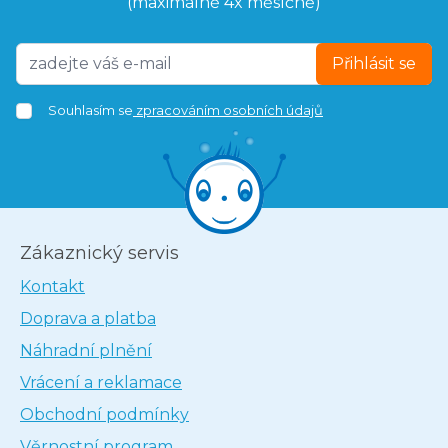
(maximálně 4x měsíčně)
Přihlásit se
Souhlasím se
zpracováním osobních údajů
Zákaznický servis
Kontakt
Doprava a platba
Náhradní plnění
Vrácení a reklamace
Obchodní podmínky
Věrnostní program