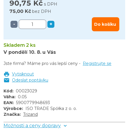
90,75 Kč
s DPH
75,00 Kč
bez DPH
-
+
Do košíku
Skladem 2 ks
V pondělí
10. 8.
u Vás
Jste firma? Máme pro vás lepší ceny -
Registrujte se
Vytisknout
Odeslat poptávku
Kód
:
00023029
Váha
:
0.05
EAN
:
5900779948693
Výrobce
:
ISO TRADE Spółka z o. o.
Značka
:
Trizand
Možnosti a ceny dopravy