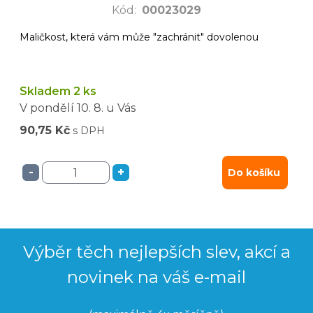
Kód
:
00023029
Maličkost, která vám může "zachránit" dovolenou
Skladem 2 ks
V pondělí
10. 8.
u Vás
90,75 Kč
s DPH
-
+
Do košíku
Výběr těch nejlepších slev, akcí a
novinek na váš e-mail