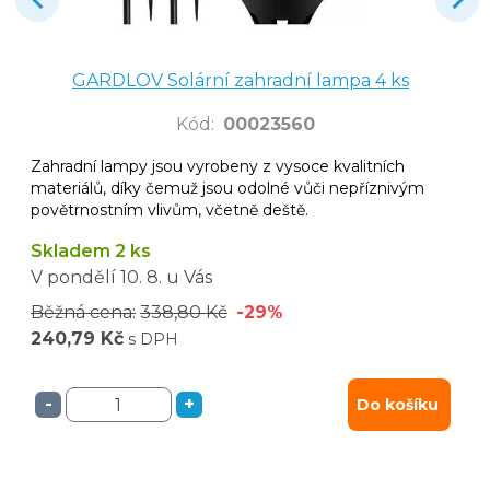
GARDLOV Solární zahradní lampa 4 ks
Kód
:
00023560
Zahradní lampy jsou vyrobeny z vysoce kvalitních
materiálů, díky čemuž jsou odolné vůči nepříznivým
povětrnostním vlivům, včetně deště.
Skladem 2 ks
V pondělí
10. 8.
u Vás
Běžná cena:
338,80 Kč
-29%
240,79 Kč
s DPH
-
+
Do košíku